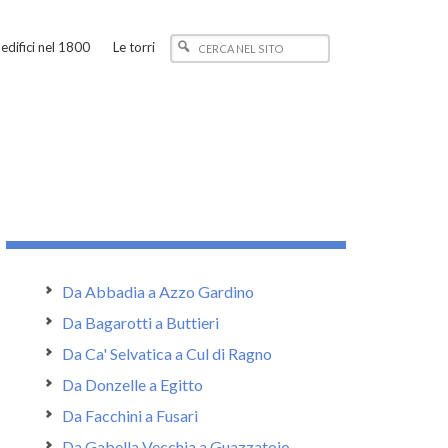
edifici nel 1800
Le torri
Da Abbadia a Azzo Gardino
Da Bagarotti a Buttieri
Da Ca' Selvatica a Cul di Ragno
Da Donzelle a Egitto
Da Facchini a Fusari
Da Gabella Vecchia a Guazzatoio