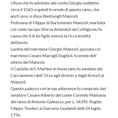
Ulisse che fu adottato dal conte Giorgio suddetto
circa il 1560, e quindi fu erede di questo ramo, che
anch’ esso si disse Bentivogli Manzoli.
Polissena di Filippo di Bartolomeo Manzoli, maritata
col conte Iacopo Sforza Attendoli da Cottignola, fu
causa che il di lei figlio avesse la ricca eredità
dell’avolo.
Lavinia del marchese Giorgio Manzoli, sposata col
marchese Cesare Marsigli Duglioli, fu erede dell’
ultimo dei Manzoli.
Il Castello di S. Martino in Soverzano fu venduto dai
Caccianemici dell’ Orso agli Ariosti, e dagli Ariosti ai
Manzoli.
Questo palazzo con le sue adiacenze fu comprato dal
senatore Cesare Alberto del conte Cornelio Malvasia
del ramo di Antonio Galeazzo, per L. 54395. Rogito
Filippo Teodori, e Giacomo Gualandi delli 24 luglio
1756.