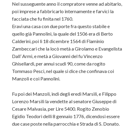
Nel susseguente anno il compratore venne ad abitarlo,
poi imprese a fabbricarlo internamente e farvici la
facciata che fu finita nel 1760.
Eravi una casa con due porte fra questo stabile e
quello già Pannolini, la quale del 1506 era di Berto
Calderini, poi li 18 dicembre 1564 di Flaminio
Zambeccari che la locò metà a Girolamo e Evangelista
Dall’ Armi, e metà a Giovanni del fu Vincenzo
Ghisellardi, per annui scudi 90, come da rogito
Tommaso Pesci, nel quale si dice che confinava coi
Manzoli e coi Pannolini.
Fu poi dei Manzoli, indi degli eredi Marsili, e Filippo
Lorenzo Marsili la vendette al senatore Giuseppe di
Cesare Malvasia, per Lire 5400. Rogito Zenobio
Egidio Teodorì delli 8 gennaio 1776, dicendosi essere
due case poste nella parrocchia e Strada di S. Donato.