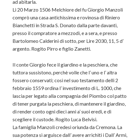
ad abitarla.
Li 20 Marzo 1506 Melchiore del fu Giorgio Manzoli
comprò una casa antichissima e rovinosa di Riniero
Bianchetti in Strada S. Donato dalla parte davanti,
presso il compratore a mezzodì, e a sera, e presso
Bartolomeo Calderini di sotto, per Lire 2030, 11, 5 d’
argento. Rogito Pirro e figlio Zanetti.
Il conte Giorgio fece il giardino e la peschiera, che
tuttora sussistono, perchè volle che l’ uno e l’ altra
fossero conservati; così nel suo testamento delli 2
febbraio 1559 ordina l’ investimento di L. 1000, che
lascia per legato alla compagnia del Piombo col patto
di tener purgata la peschiera, di mantenere il giardino,
di render conto ogni dieci anni a’ suoi eredi, e di
scegliere il custode. Rogito Luca Belvisi.
La famiglia Manzoli credesi oriunda da Cremona. La
sua potenza si arguisce dall’ avere arrichiti i Dall’ Armi,