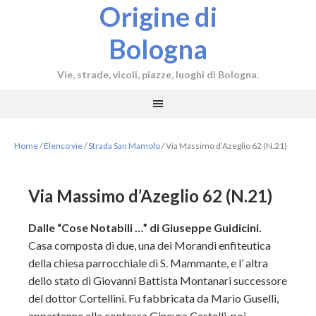
Origine di
Bologna
Vie, strade, vicoli, piazze, luoghi di Bologna.
Home
/
Elenco vie
/
Strada San Mamolo
/
Via Massimo d’Azeglio 62 (N.21)
Via Massimo d’Azeglio 62 (N.21)
Dalle “Cose Notabili …” di Giuseppe Guidicini.
Casa composta di due, una dei Morandi enfiteutica
della chiesa parrocchiale di S. Mammante, e l’ altra
dello stato di Giovanni Battista Montanari successore
del dottor Cortellini. Fu fabbricata da Mario Guselli,
appartenne alla contessa Ginevra Castelli, poi