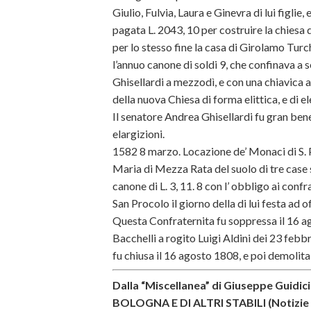
Giulio, Fulvia, Laura e Ginevra di lui figlie
pagata L. 2043, 10 per costruire la chies
per lo stesso fine la casa di Girolamo Turc
l’annuo canone di soldi 9, che confinava a 
Ghisellardi a mezzodì, e con una chiavica 
della nuova Chiesa di forma elittica, e di e
Il senatore Andrea Ghisellardi fu gran ben
elargizioni.
1582 8 marzo. Locazione de’ Monaci di S. 
Maria di Mezza Rata del suolo di tre case 
canone di L. 3, 11. 8 con l’ obbligo ai conf
San Procolo il giorno della di lui festa ad 
Questa Confraternita fu soppressa il 16 ag
Bacchelli a rogito Luigi Aldini dei 23 febb
fu chiusa il 16 agosto 1808, e poi demolita
Dalla “Miscellanea” di Giuseppe Guid
BOLOGNA E DI ALTRI STABILI (Notizie –