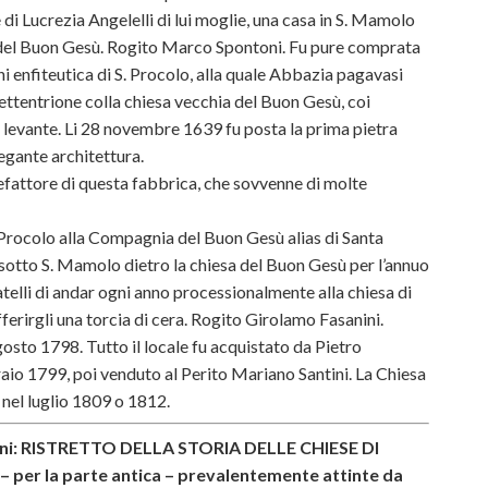
, e di Lucrezia Angelelli di lui moglie, una casa in S. Mamolo
a del Buon Gesù. Rogito Marco Spontoni. Fu pure comprata
hi enfiteutica di S. Procolo, alla quale Abbazia pagavasi
settentrione colla chiesa vecchia del Buon Gesù, coi
a levante. Li 28 novembre 1639 fu posta la prima pietra
legante architettura.
efattore di questa fabbrica, che sovvenne di molte
Procolo alla Compagnia del Buon Gesù alias di Santa
sotto S. Mamolo dietro la chiesa del Buon Gesù per l’annuo
ratelli di andar ogni anno processionalmente alla chiesa di
offerirgli una torcia di cera. Rogito Girolamo Fasanini.
osto 1798. Tutto il locale fu acquistato da Pietro
raio 1799, poi venduto al Perito Mariano Santini. La Chiesa
 nel luglio 1809 o 1812.
icini: RISTRETTO DELLA STORIA DELLE CHIESE DI
 per la parte antica – prevalentemente attinte da