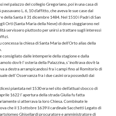
nsi nel palazzo del collegio Gregoriano, poi in una casa di
passavano L. 6, 10 d’affìtto, che aveva le sue case dal
re della Santa il 31 dicembre 1484. Nel 1510 i Padri di San
li Orti (Santa Maria della Neve) di dove sloggiarono nel
à servissero piuttosto per unirsi a trattare sugli interessi
ffizi.
 concessa la chiesa di Santa Maria dell’Orto alias della
.
e consigliato dalle intemperie della stagione e dalla
amolo dov’è l’ osteria della Palazzina, s’ inoltrava dov’è la
ava a destra arrampicandosi fra i campi fino al Romitorio di
ale dell’ Osservanza fra i due casini ora posseduti dai
cesi piantata nel 1530 era nel sito dell’attual sbocco di
prile 1622 l’ apertura della strada Giulia fu fatta
riamente si atterrava la loro Chiesa. Combinate le
ova che il 13 ottobre 1639 il cardinale Sacchetti Legato di
rtolomeo Ghisellardi procuratore e amministratore di