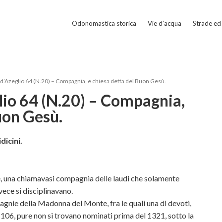
Odonomastica storica
Vie d’acqua
Strade ed 
’Azeglio 64 (N.20) – Compagnia, e chiesa detta del Buon Gesù.
io 64 (N.20) – Compagnia,
uon Gesù.
dicini.
, una chiamavasi compagnia delle
laudi che solamente
nvece si disciplinavano.
gnie della Madonna del Monte, fra le quali una di devoti,
106, pure non si trovano nominati prima del 1321, sotto la