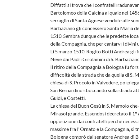
Diffatti si trova che i confratelli radunava
Bartolomeo della Calcina al quale nel 1456 
serraglio di Santa Agnese vendute alle suo
Barbaziano gli concessero Santa Maria deg
1510. Sembra dunque che le predette localit
della Compagnia, che per cantarvi i divini u
Li 5 marzo 1510. Rogito Botti Andrea gli fu
Neve dai Padri Girolamini di S. Barbaziano
Il ritiro della Compagnia a Bologna fu fors
difficoltà della strada che da quella di S. M
chiesa di S. Procolo in Valvedere, poi pieg
San Bernardino sboccando sulla strada attu
Guidi, e Costetti.
La chiesa del Buon Gesù in S. Mamolo che di
Mirasol grande. Essendosi decretato il 1° a
opposizione dai confratelli perchè necessa
massime fra l’ Ornato e la Compagnia, si tr
Bologna comprò dal senatore Andrea di Ba