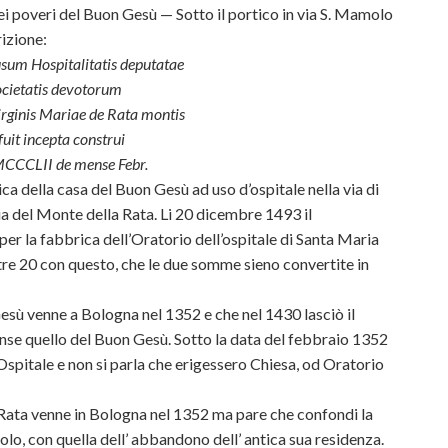
ei poveri del Buon Gesù — Sotto il portico in via S. Mamolo
rizione:
um Hospitalitatis deputatae
cietatis devotorum
irginis Mariae de Rata montis
 fuit incepta construi
 MCCCLII de mense Febr.
ica della casa del Buon Gesù ad uso d’ospitale nella via di
 del Monte della Rata. Li 20 dicembre 1493 il
er la fabbrica dell’Oratorio dell’ospitale di Santa Maria
re 20 con questo, che le due somme sieno convertite in
Gesù venne a Bologna nel 1352 e che nel 1430 lasciò il
unse quello del Buon Gesù. Sotto la data del febbraio 1352
spitale e non si parla che erigessero Chiesa, od Oratorio
 Rata venne in Bologna nel 1352 ma pare che confondi la
molo, con quella dell’ abbandono dell’ antica sua residenza.