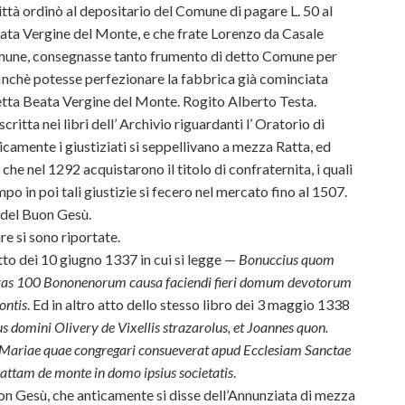
 città ordinò al depositario del Comune di pagare L. 50 al
eata Vergine del Monte, e che frate Lorenzo da Casale
mune, consegnasse tanto frumento di detto Comune per
ffinchè potesse perfezionare la fabbrica già cominciata
detta Beata Vergine del Monte. Rogito Alberto Testa.
ritta nei libri dell’ Archivio riguardanti l’ Oratorio di
icamente i giustiziati si seppellivano a mezza Ratta, ed
 che nel 1292 acquistarono il titolo di confraternita, i quali
po in poi tali giustizie si fecero nel mercato fino al 1507.
 del Buon Gesù.
e si sono riportate.
tto dei 10 giugno 1337 in cui si legge —
Bonuccius quom
libras 100 Bononenorum causa faciendi fieri domum devotorum
ontis
. Ed in altro atto dello stesso libro dei 3 maggio 1338
s domini Olivery de Vixellis strazarolus, et Joannes quon.
ae Mariae quae congregari consueverat apud Ecclesiam Sanctae
attam de monte in domo ipsius societatis
.
on Gesù, che anticamente si disse dell’Annunziata di mezza