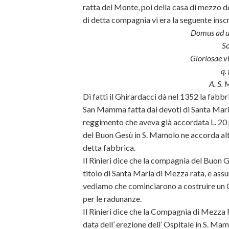
ratta del Monte, poi della casa di mezzo d
di detta compagnia vi era la seguente insc
Domus ad us
So
Gloriosae v
q.
A. S.
Di fatti il Ghirardacci dà nel 1352 la fabbr
San Mamma fatta dai devoti di Santa Maria
reggimento che aveva già accordata L. 20 p
del Buon Gesù in S. Mamolo ne accorda alt
detta fabbrica.
Il Rinieri dice che la compagnia del Buon 
titolo di Santa Maria di Mezza rata, e ass
vediamo che cominciarono a costruire un O
per le radunanze.
Il Rinieri dice che la Compagnia di Mezza
data dell’ erezione dell’ Ospitale in S. Ma