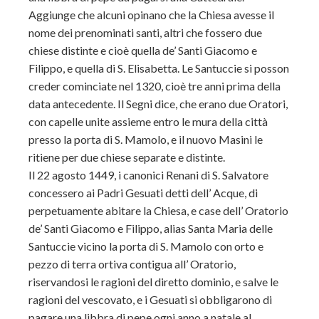
Aggiunge che alcuni opinano che la Chiesa avesse il
nome dei prenominati santi, altri che fossero due
chiese distinte e cioè quella de’ Santi Giacomo e
Filippo, e quella di S. Elisabetta. Le Santuccie si posson
creder cominciate nel 1320, cioè tre anni prima della
data antecedente. Il Segni dice, che erano due Oratori,
con capelle unite assieme entro le mura della città
presso la porta di S. Mamolo, e il nuovo Masini le
ritiene per due chiese separate e distinte.
Il 22 agosto 1449, i canonici Renani di S. Salvatore
concessero ai Padri Gesuati detti dell’ Acque, di
perpetuamente abitare la Chiesa, e case dell’ Oratorio
de’ Santi Giacomo e Filippo, alias Santa Maria delle
Santuccie vicino la porta di S. Mamolo con orto e
pezzo di terra ortiva contigua all’ Oratorio,
riservandosi le ragioni del diretto dominio, e salve le
ragioni del vescovato, e i Gesuati si obbligarono di
pagare una libbra di pepe ogni anno a natale al