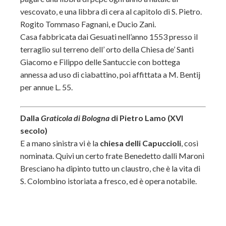
vescovato, e una libbra di cera al capitolo di S. Pietro.
Rogito Tommaso Fagnani, e Ducio Zani.
Casa fabbricata dai Gesuati nell’anno 1553 presso il
terraglio sul terreno dell’ orto della Chiesa de’ Santi
Giacomo e Filippo delle Santuccie con bottega
annessa ad uso di ciabattino, poi affittata a M. Bentij
per annue L. 55.
Dalla
Graticola di Bologna
di Pietro Lamo (XVI
secolo)
E a mano sinistra vi è la
chiesa delli Capuccioli
, così
nominata. Quivi un certo frate Benedetto dalli Maroni
Bresciano ha dipinto tutto un claustro, che è la vita di
S. Colombino istoriata a fresco, ed è opera notabile.