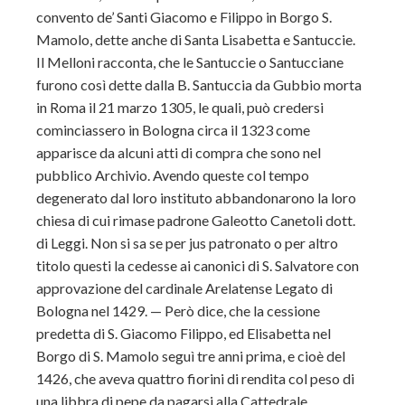
convento de’ Santi Giacomo e Filippo in Borgo S.
Mamolo, dette anche di Santa Lisabetta e Santuccie.
Il Melloni racconta, che le Santuccie o Santucciane
furono così dette dalla B. Santuccia da Gubbio morta
in Roma il 21 marzo 1305, le quali, può credersi
cominciassero in Bologna circa il 1323 come
apparisce da alcuni atti di compra che sono nel
pubblico Archivio. Avendo queste col tempo
degenerato dal loro instituto abbandonarono la loro
chiesa di cui rimase padrone Galeotto Canetoli dott.
di Leggi. Non si sa se per jus patronato o per altro
titolo questi la cedesse ai canonici di S. Salvatore con
approvazione del cardinale Arelatense Legato di
Bologna nel 1429. — Però dice, che la cessione
predetta di S. Giacomo Filippo, ed Elisabetta nel
Borgo di S. Mamolo seguì tre anni prima, e cioè del
1426, che aveva quattro fiorini di rendita col peso di
una libbra di pepe da pagarsi alla Cattedrale.