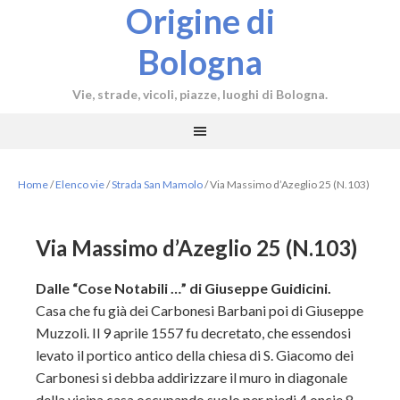
Origine di
Bologna
Vie, strade, vicoli, piazze, luoghi di Bologna.
Home
/
Elenco vie
/
Strada San Mamolo
/
Via Massimo d’Azeglio 25 (N.103)
Via Massimo d’Azeglio 25 (N.103)
Dalle “Cose Notabili …” di Giuseppe Guidicini.
Casa che fu già dei Carbonesi Barbani poi di Giuseppe
Muzzoli. Il 9 aprile 1557 fu decretato, che essendosi
levato il portico antico della chiesa di S. Giacomo dei
Carbonesi si debba addirizzare il muro in diagonale
della vicina casa occupando suolo per piedi 4 oncie 8,