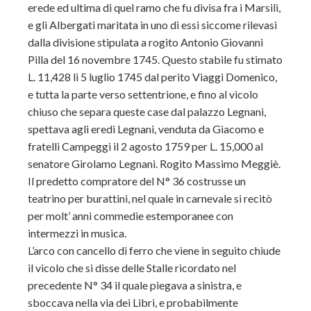
erede ed ultima di quel ramo che fu divisa fra i Marsili,
e gli Albergati maritata in uno di essi siccome rilevasi
dalla divisione stipulata a rogito Antonio Giovanni
Pilla del 16 novembre 1745. Questo stabile fu stimato
L. 11,428 li 5 luglio 1745 dal perito Viaggi Domenico,
e tutta la parte verso settentrione, e fino al vicolo
chiuso che separa queste case dal palazzo Legnani,
spettava agli eredi Legnani, venduta da Giacomo e
fratelli Campeggi il 2 agosto 1759 per L. 15,000 al
senatore Girolamo Legnani. Rogito Massimo Meggiè.
Il predetto compratore del N° 36 costrusse un
teatrino per burattini, nel quale in carnevale si recitò
per molt’ anni commedie estemporanee con
intermezzi in musica.
L’arco con cancello di ferro che viene in seguito chiude
il vicolo che si disse delle Stalle ricordato nel
precedente N° 34 il quale piegava a sinistra, e
sboccava nella via dei Libri, e probabilmente