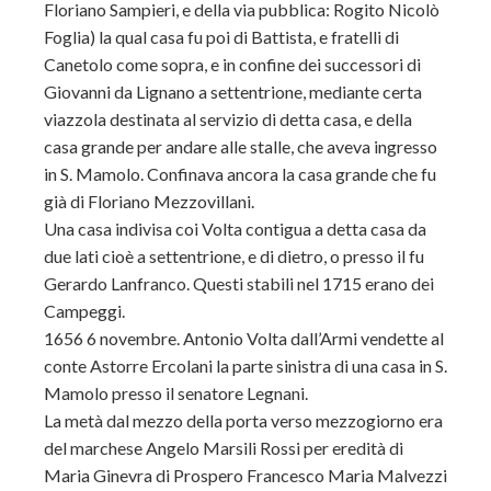
Floriano Sampieri, e della via pubblica: Rogito Nicolò
Foglia) la qual casa fu poi di Battista, e fratelli di
Canetolo come sopra, e in confine dei successori di
Giovanni da Lignano a settentrione, mediante certa
viazzola destinata al servizio di detta casa, e della
casa grande per andare alle stalle, che aveva ingresso
in S. Mamolo. Confinava ancora la casa grande che fu
già di Floriano Mezzovillani.
Una casa indivisa coi Volta contigua a detta casa da
due lati cioè a settentrione, e di dietro, o presso il fu
Gerardo Lanfranco. Questi stabili nel 1715 erano dei
Campeggi.
1656 6 novembre. Antonio Volta dall’Armi vendette al
conte Astorre Ercolani la parte sinistra di una casa in S.
Mamolo presso il senatore Legnani.
La metà dal mezzo della porta verso mezzogiorno era
del marchese Angelo Marsili Rossi per eredità di
Maria Ginevra di Prospero Francesco Maria Malvezzi