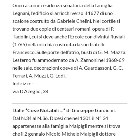
Guerra come residenza senatoria della famiglia
Legnani, l’edificio si arricchì verso il 1677 di uno
scalone costruito da Gabriele Chelini. Nel cortile si
trovano due copie di centauri romani, opera di P.
Tadolini, cui si deve anche l’Ercole con divinità fluviali
(1765) nella nicchia costruita da suo fratello
Francesco. Sulle porte dell’atrio, busti di G. M. Mazza.
L’esterno fu ammodernato da A. Zannoni nel 1868-69;
nelle sale, decorazioni coeve di A. Guardassoni, G. C.
Ferrari, A. Muzzi, G. Lodi.
Indirizzo:
via D’Azeglio, 38
Dalle “Cose Notabili …” di Giuseppe Guidicini.
Dal N.34 al N.36. Dicesi che nel 1301 il N° 34
appartenesse alla famiglia Malpigli mentre si trova
che il 2 gennaio Nicolò Michele Malpigli dottore