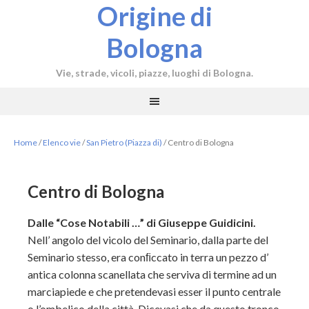
Origine di
Bologna
Vie, strade, vicoli, piazze, luoghi di Bologna.
Home
/
Elenco vie
/
San Pietro (Piazza di)
/
Centro di Bologna
Centro di Bologna
Dalle “Cose Notabili …” di Giuseppe Guidicini.
Nell’ angolo del vicolo del Seminario, dalla parte del
Seminario stesso, era conﬁccato in terra un pezzo d’
antica colonna scanellata che serviva di termine ad un
marciapiede e che pretendevasi esser il punto centrale
o l’ombelico della città. Dicevasi che da questo tronco