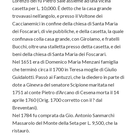
Lorenzo del fu Pietro Sale assieme ad una vicina
casetta per L. 10,000. È detto che la casa grande
trovavasi nell’angolo, e presso il Voltone dei
Caccianemici in confine della chiesa di Santa Maria
dei Foscarari, di vie pubbliche, e della casetta, la quale
confinava colla casa grande, con Girolamo, e fratelli
Bucchi, oltre una stalletta presso detta casetta, e dei
beni della chiesa di Santa Maria dei Foscarari.
Nel 1651 era di Domenico Maria Menzani famiglia
che terminò circa il 1700 in Teresa moglie di Giulio
Guidalotti. Passò ai Fantuzzi, che la diedero in parte di
dote a Ginevra del senatore Scipione maritata nel
1751 al conte Pietro d’Arcano di Cesena morta il 14
aprile 1760 (Orig. 1700 corretto con il ? dal
Breventani).
Nel 1784 fu comprata da Gio. Antonio Sanmarchi
Massarolo del Monte della Seta per L. 9,500, che la
ristaurò.