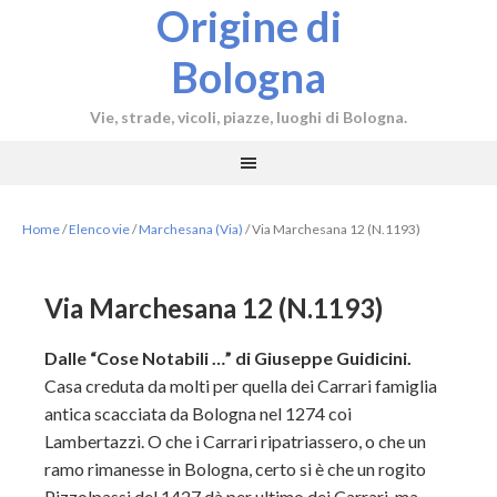
Origine di
Bologna
Vie, strade, vicoli, piazze, luoghi di Bologna.
Home
/
Elenco vie
/
Marchesana (Via)
/
Via Marchesana 12 (N.1193)
Via Marchesana 12 (N.1193)
Dalle “Cose Notabili …” di Giuseppe Guidicini.
Casa creduta da molti per quella dei Carrari famiglia
antica scacciata da Bologna nel 1274 coi
Lambertazzi. O che i Carrari ripatriassero, o che un
ramo rimanesse in Bologna, certo si è che un rogito
Pizzolpassi del 1427 dà per
ultimo dei Carrari, ma