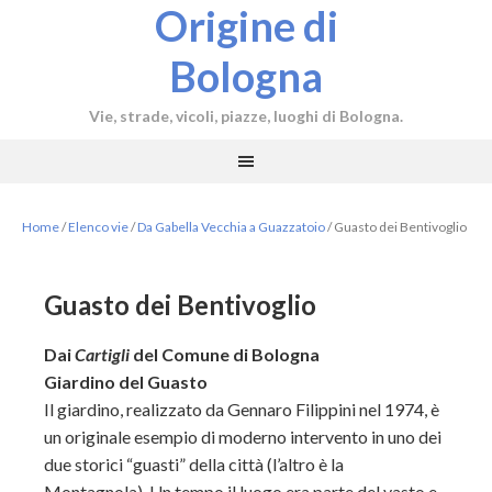
Origine di
Bologna
Vie, strade, vicoli, piazze, luoghi di Bologna.
Home
/
Elenco vie
/
Da Gabella Vecchia a Guazzatoio
/
Guasto dei Bentivoglio
Guasto dei Bentivoglio
Dai
Cartigli
del Comune di Bologna
Giardino del Guasto
Il giardino, realizzato da Gennaro Filippini nel 1974, è
un originale esempio di moderno intervento in uno dei
due storici “guasti” della città (l’altro è la
Montagnola). Un tempo il luogo era parte del vasto e