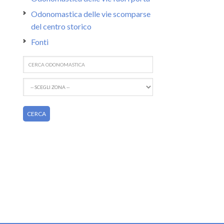
Odonomastica delle vie scomparse
del centro storico
Fonti