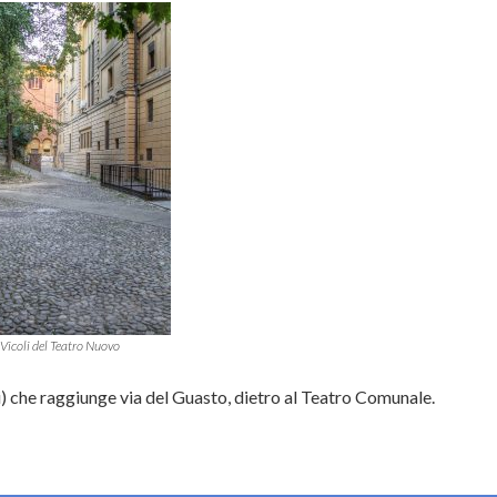
Vicoli del Teatro Nuovo
) che raggiunge via del Guasto, dietro al Teatro Comunale.