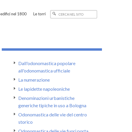
edifici nel 1800
Le torri
Dall'odonomastica popolare
all'odonomastica ufficiale
La numerazione
Le lapidette napoleoniche
Denominazioni urbanistiche
generiche tipiche in uso a Bologna
Odonomastica delle vie del centro
storico
Odonomastica delle vie fuori porta