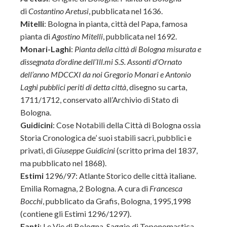
di
Costantino Aretusi
, pubblicata nel 1636.
Mitelli
: Bologna in pianta, città del Papa, famosa
pianta di
Agostino Mitelli
, pubblicata nel 1692.
Monari-Laghi
:
Pianta della città di Bologna misurata e
dissegnata d’ordine dell’Ill.mi S.S. Assonti d’Ornato
dell’anno MDCCXI da noi Gregorio Monari e Antonio
Laghi pubblici periti di detta città
, disegno su carta,
1711/1712, conservato all’Archivio di Stato di
Bologna.
Guidicini
: Cose Notabili della Città di Bologna ossia
Storia Cronologica de’ suoi stabili sacri, pubblici e
privati, di
Giuseppe Guidicini
(scritto prima del 1837,
ma pubblicato nel 1868).
Estimi
1296/97: Atlante Storico delle città italiane.
Emilia Romagna, 2 Bologna. A cura di
Francesca
Bocchi
, pubblicato da Grafis, Bologna, 1995,1998
(contiene gli Estimi 1296/1297).
Fanti
: Le Vie di Bologna. Saggio di Toponomastica