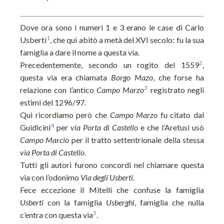
Dove ora sono i numeri 1 e 3 erano le case di Carlo
1
Usberti
, che qui abitò a metà del XVI secolo: fu la sua
famiglia a dare il nome a questa via.
2
Precedentemente, secondo un rogito del 1559
,
questa via era chiamata
Borgo Mazo
, che forse ha
3
relazione con l’antico
Campo Marzo
registrato negli
estimi del 1296/97.
Qui ricordiamo però che
Campo Marzo
fu citato dal
4
Guidicini
per
via Porta di Castello
e che l’Aretusi usò
Campo Marcio
per il tratto settentrionale della stessa
via Porta di Castello
.
Tutti gli autori furono concordi nel chiamare questa
via con l’odonimo
Via degli Usberti
.
Fece eccezione il Mitelli che confuse la famiglia
Usberti
con la famiglia
Usberghi
, famiglia che nulla
5
c’entra con questa via
.