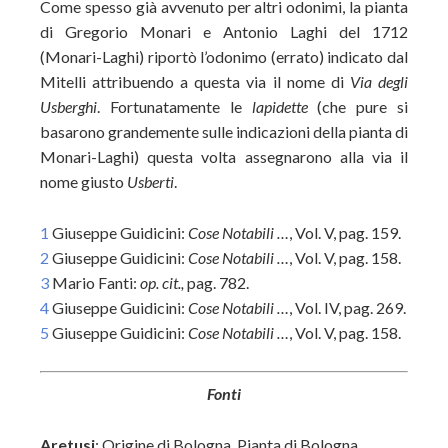
Come spesso già avvenuto per altri odonimi, la pianta
di Gregorio Monari e Antonio Laghi del 1712
(Monari-Laghi) riportò l’odonimo (errato) indicato dal
Mitelli attribuendo a questa via il nome di
Via degli
Usberghi
. Fortunatamente le
lapidette
(che pure si
basarono grandemente sulle indicazioni della pianta di
Monari-Laghi) questa volta assegnarono alla via il
nome giusto
Usberti
.
1
Giuseppe Guidicini:
Cose Notabili …
, Vol. V, pag. 159.
2
Giuseppe Guidicini:
Cose Notabili …
, Vol. V, pag. 158.
3
Mario Fanti:
op. cit.,
pag. 782.
4
Giuseppe Guidicini:
Cose Notabili …
, Vol. IV, pag. 269.
5
Giuseppe Guidicini:
Cose Notabili …
, Vol. V, pag. 158.
Fonti
Aretusi
: Origine di Bologna. Pianta di Bologna