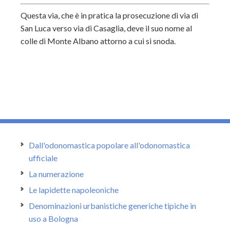
Questa via, che è in pratica la prosecuzione di via di
San Luca verso via di Casaglia, deve il suo nome al
colle di Monte Albano attorno a cui si snoda.
Dall'odonomastica popolare all'odonomastica
ufficiale
La numerazione
Le lapidette napoleoniche
Denominazioni urbanistiche generiche tipiche in
uso a Bologna