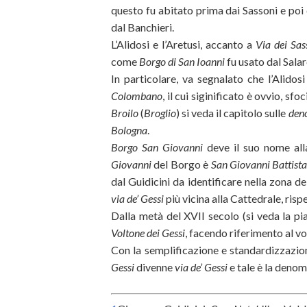
questo fu abitato prima dai Sassoni e poi
dal Banchieri.
L’Alidosi e l’Aretusi, accanto a
Via dei Sas
come
Borgo di San Ioanni
fu usato dal Salar
In particolare, va segnalato che l’Alido
Colombano
, il cui siginificato è ovvio, s
Broilo
(
Broglio
) si veda il capitolo sulle
deno
Bologna
.
Borgo San Giovanni
deve il suo nome alla
Giovanni
del Borgo è
San Giovanni Battist
dal Guidicini da identificare nella zona de
via de’ Gessi
più vicina alla Cattedrale, risp
Dalla metà del XVII secolo (si veda la pi
Voltone dei Gessi
, facendo riferimento al vo
Con la semplificazione e standardizzazio
Gessi
divenne
via de’ Gessi
e tale è la denom