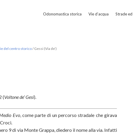
Odonomastica storica
Vie d’acqua
Strade ed 
e del centro storico
/
Gessi (Via de’)
 (
Voltone de’ Gesi
).
 Medio Evo
, come parte di un percorso stradale che girava
 Croci.
ero 9 di via Monte Grappa, diedero il nome alla via. Infatti