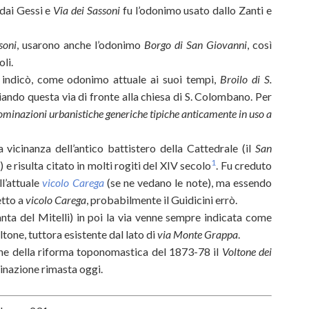
 dai Gessi e
Via dei Sassoni
fu l’odonimo usato dallo Zanti e
soni
, usarono anche l’odonimo
Borgo di San Giovanni
, così
oli.
si indicò, come odonimo attuale ai suoi tempi,
Broilo di S.
fociando questa via di fronte alla chiesa di S. Colombano. Per
minazioni urbanistiche generiche
tipiche
anticamente in uso a
 vicinanza dell’antico battistero della Cattedrale (il
San
1
a
) e risulta citato in molti rogiti del XIV secolo
. Fu creduto
ll’attuale
vicolo Carega
(se ne vedano le note), ma essendo
etto a
vicolo Carega
, probabilmente il Guidicini errò.
anta del Mitelli) in poi la via venne sempre indicata come
ltone, tuttora esistente dal lato di
via Monte Grappa
.
ne della riforma toponomastica del 1873-78 il
Voltone dei
inazione rimasta oggi.