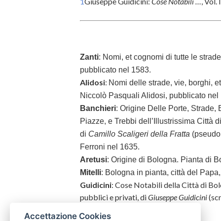
1
Giuseppe Guidicini:
Cose Notabili …
, Vol. 
Zanti
:
Nomi, et cognomi di tutte le strade
pubblicato nel 1583.
Alidosi
:
Nomi delle strade, vie, borghi, et
Niccolò Pasquali Alidosi, pubblicato nel
Banchieri
: Origine Delle Porte, Strade, 
Piazze, e Trebbi dell’Illustrissima Città
di
Camillo Scaligeri della Fratta
(pseudo
Ferroni nel 1635.
Aretusi
: Origine di Bologna. Pianta di 
Mitelli
: Bologna in pianta, città del Papa
Guidicini
: Cose Notabili della Città di Bol
pubblici e privati, di
Giuseppe Guidicini
(scr
Accettazione Cookies