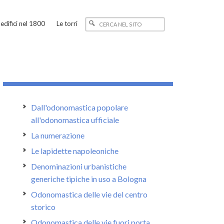
edifici nel 1800
Le torri
Dall'odonomastica popolare
all'odonomastica ufficiale
La numerazione
Le lapidette napoleoniche
Denominazioni urbanistiche
generiche tipiche in uso a Bologna
Odonomastica delle vie del centro
storico
Odonomastica delle vie fuori porta