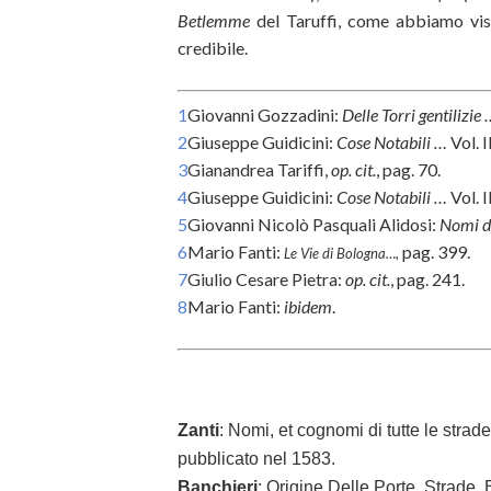
Betlemme
del Taruffi, come abbiamo vi
credibile.
1
Giovanni Gozzadini:
Delle Torri gentilizie
2
Giuseppe Guidicini:
Cose Notabili …
Vol. I
3
Gianandrea Tariffi,
op. cit.
,
pag. 70.
4
Giuseppe Guidicini:
Cose Notabili …
Vol. I
5
Giovanni Nicolò Pasquali Alidosi:
Nomi de
6
Mario Fanti:
pag. 399.
Le Vie di Bologna…
,
7
Giulio Cesare Pietra:
op. cit.
, pag. 241.
8
Mario Fanti:
ibidem
.
Zanti
:
Nomi, et cognomi di tutte le strade
pubblicato nel 1583.
Banchieri
: Origine Delle Porte, Strade, 