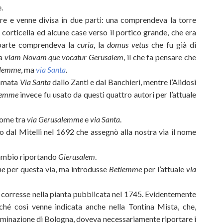
.
e e venne divisa in due parti: una comprendeva la torre
 corticella ed alcune case verso il portico grande, che era
 parte comprendeva la
curia
, la
domus
vetus
che fu già di
la
viam Novam que vocatur Gerusalem
, il che fa pensare che
alemme
, ma
via Santa
.
iamata
Via Santa
dallo Zanti e dal Banchieri, mentre l’Alidosi
lemme
invece fu usato da questi quattro autori per l’attuale
nome tra
via Gerusalemme
e
via Santa
.
o dal Mitelli nel 1692 che assegnò alla nostra via il nome
cambio riportando
Gierusalem
.
me
per questa via, ma introdusse
Betlemme
per l’attuale
via
e corresse nella pianta pubblicata nel 1745. Evidentemente
rché così venne indicata anche nella Tontina Mista, che,
luminazione di Bologna, doveva necessariamente riportare i