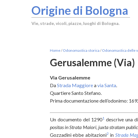
Origine di Bologna
Vie, strade, vicoli, piazze, luoghi di Bologna.
Home
/
Odonomastica storica
/
Odonomastica delle vi
Gerusalemme (Via)
Via Gerusalemme
Da
Strada Maggiore
a
via Santa
.
Quartiere Santo Stefano.
Prima documentazione dell’odonimo: 1692
1
Un documento del 1290
descrive una di
positas in Strata Maiori, juxta stratam pub
2
Gozzadini ebbe abitazioni
in
Strada Mag