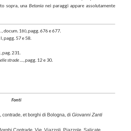
sto sopra, una
Betania
nei paraggi appare assolutamente
 …
, docum. 1
, pagg. 676 e 677.
80
II, pagg. 57 e 58.
I, pag. 231.
lle strade …
, pagg. 12 e 30.
Fonti
, contrade, et borghi di Bologna, di
Giovanni Zanti
Borghi Contrade, Vie, Viazzoli, Piazzole, Salicate,