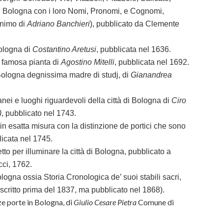
 di Bologna con i loro Nomi, Pronomi, e Cognomi,
nimo di
Adriano Banchieri
), pubblicato da Clemente
Bologna di
Costantino Aretusi
, pubblicata nel 1636.
, famosa pianta di
Agostino Mitelli
, pubblicata nel 1692.
 Bologna degnissima madre di studj, di
Gianandrea
rranei e luoghi riguardevoli della città di Bologna di
Ciro
)
, pubblicato nel 1743.
 in esatta misura con la distinzione de portici che sono
licata nel 1745.
tto per illuminare la città di Bologna, pubblicato a
ci, 1762.
ologna ossia Storia Cronologica de’ suoi stabili sacri,
scritto prima del 1837, ma pubblicato nel 1868).
ze porte in Bologna, di
Giulio Cesare Pietra
Comune di