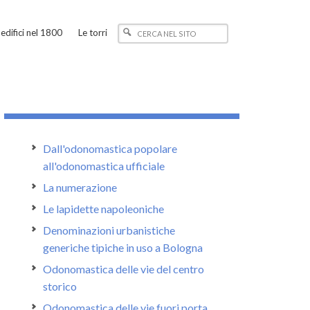
edifici nel 1800
Le torri
Dall'odonomastica popolare
all'odonomastica ufficiale
La numerazione
Le lapidette napoleoniche
Denominazioni urbanistiche
generiche tipiche in uso a Bologna
Odonomastica delle vie del centro
storico
Odonomastica delle vie fuori porta