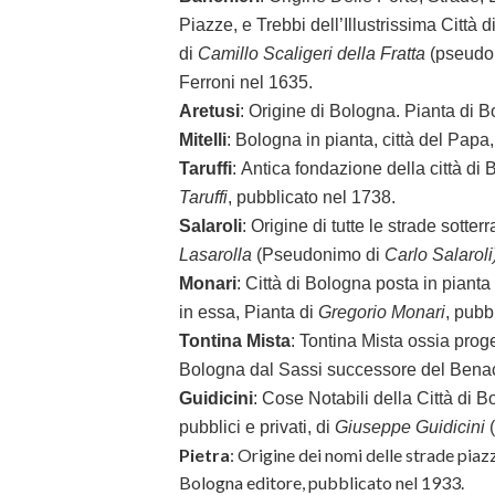
Piazze, e Trebbi dell’Illustrissima Città
di
Camillo Scaligeri della Fratta
(pseudo
Ferroni nel 1635.
Aretusi
: Origine di Bologna. Pianta di 
Mitelli
: Bologna in pianta, città del Papa
Taruffi
: Antica fondazione della città di
Taruffi
, pubblicato nel 1738.
Salaroli
: Origine di tutte le strade sotte
Lasarolla
(Pseudonimo di
Carlo Salaroli
Monari
: Città di Bologna posta in pianta
in essa, Pianta di
Gregorio Monari
, pubb
Tontina Mista
: Tontina Mista ossia proge
Bologna dal Sassi successore del Benac
Guidicini
: Cose Notabili della Città di B
pubblici e privati, di
Giuseppe Guidicini
(
Pietra
: Origine dei nomi delle strade piaz
Bologna editore, pubblicato nel 1933.