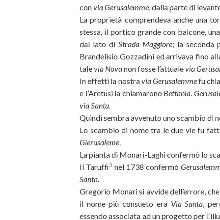
con
via Gerusalemme
, dalla parte di levante
La proprietà comprendeva anche una torr
stessa, il portico grande con balcone, una
dal lato di
Strada Maggiore
; la seconda
Brandelisio Gozzadini ed arrivava fino al
tale
via Nova
non fosse l’attuale
via Gerus
In effetti la nostra
via Gerusalemme
fu ch
e l’Aretusi la chiamarono
Bettania
.
Gerusa
via Santa
.
Quindi sembra avvenuto uno scambio di 
Lo scambio di nome tra le due vie fu fatt
Gierusaleme
.
La pianta di Monari-Laghi confermò lo s
3
Il Taruffi
nel 1738 confermò
Gerusalem
Santa
.
Gregorio Monari si avvide dell’errore, ch
il nome più consueto era
Via Santa
, pe
essendo associata ad un progetto per l’il