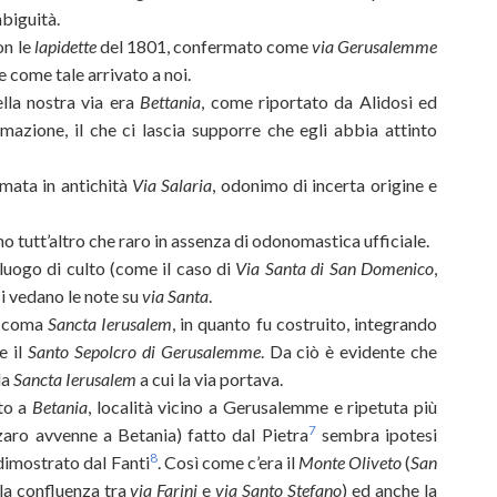
mbiguità.
on le
lapidette
del 1801, confermato come
via Gerusalemme
 come tale arrivato a noi.
lla nostra via era
Bettania
, come riportato da Alidosi ed
azione, il che ci lascia supporre che egli abbia attinto
mata in antichità
Via Salaria
, odonimo di incerta origine e
 tutt’altro che raro in assenza di odonomastica ufficiale.
uogo di culto (come il caso di
Via Santa di San Domenico
,
i vedano le note su
via Santa
.
tà coma
Sancta Ierusalem
, in quanto fu costruito, integrando
e il
Santo Sepolcro di Gerusalemme
. Da ciò è evidente che
la
Sancta Ierusalem
a cui la via portava.
nto a
Betania
, località vicino a Gerusalemme e ripetuta più
7
zaro avvenne a Betania) fatto dal Pietra
sembra ipotesi
8
dimostrato dal Fanti
. Così come c’era il
Monte Oliveto
(
San
la confluenza tra
via Farini
e
via Santo Stefano
) ed anche la