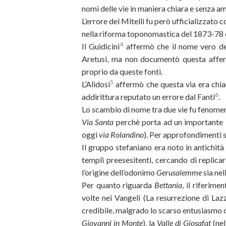
nomi delle vie in maniera chiara e senza a
L’errore del Mitelli fu però ufficializzato c
nella riforma toponomastica del 1873-78 e
4
Il Guidicini
affermò che il nome vero de
Aretusi, ma non documentò questa afferm
proprio da queste fonti.
5
L’Alidosi
affermò che questa via era chia
6
addirittura reputato un errore dal Fanti
.
Lo scambio di nome tra due vie fu fenomeno
Via Santa
perchè porta ad un importante l
oggi
via Rolandino
). Per approfondimenti s
Il gruppo stefaniano era noto in antichi
templi preesesitenti, cercando di replicar
l’origine dell’odonimo
Gerusalemme
sia nel
Per quanto riguarda
Bettania
, il riferime
volte nei Vangeli (La resurrezione di Laz
credibile, malgrado lo scarso entusiasmo 
Giovanni in Monte
), la
Valle di Giosafat
(nel