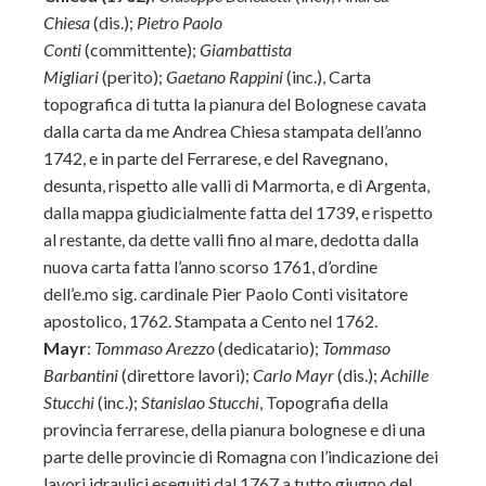
Chiesa
(dis.);
Pietro Paolo
Conti
(committente);
Giambattista
Migliari
(perito);
Gaetano Rappini
(inc.), Carta
topografica di tutta la pianura del Bolognese cavata
dalla carta da me Andrea Chiesa stampata dell’anno
1742, e in parte del Ferrarese, e del Ravegnano,
desunta, rispetto alle valli di Marmorta, e di Argenta,
dalla mappa giudicialmente fatta del 1739, e rispetto
al restante, da dette valli fino al mare, dedotta dalla
nuova carta fatta l’anno scorso 1761, d’ordine
dell’e.mo sig. cardinale Pier Paolo Conti visitatore
apostolico, 1762. Stampata a Cento nel 1762.
Mayr
:
Tommaso Arezzo
(dedicatario);
Tommaso
Barbantini
(direttore lavori);
Carlo Mayr
(dis.);
Achille
Stucchi
(inc.);
Stanislao Stucchi
, Topografia della
provincia ferrarese, della pianura bolognese e di una
parte delle provincie di Romagna con l’indicazione dei
lavori idraulici eseguiti dal 1767 a tutto giugno del