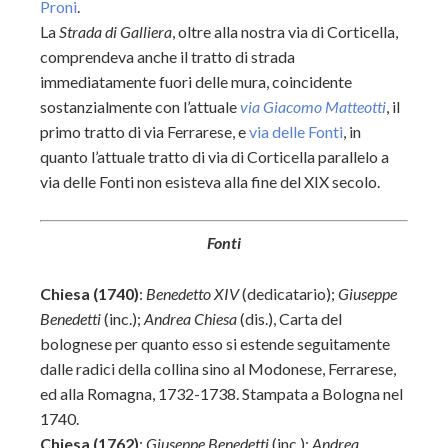
Proni
.
La
Strada di Galliera
, oltre alla nostra via di Corticella,
comprendeva anche il tratto di strada
immediatamente fuori delle mura, coincidente
sostanzialmente con l’attuale
via Giacomo Matteotti
, il
primo tratto di
via Ferrarese, e
via delle Fonti
, in
quanto l’attuale tratto di via di Corticella parallelo a
via delle Fonti non esisteva alla fine del XIX secolo.
Fonti
Chiesa (1740)
:
Benedetto XIV
(dedicatario);
Giuseppe
Benedetti
(inc.);
Andrea Chiesa
(dis.), Carta del
bolognese per quanto esso si estende seguitamente
dalle radici della collina sino al Modonese, Ferrarese,
ed alla Romagna, 1732-1738. Stampata a Bologna nel
1740.
Chiesa (1762)
:
Giuseppe Benedetti
(inc.);
Andrea