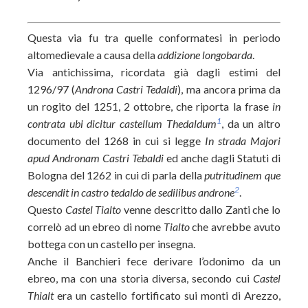
Questa via fu tra quelle conformatesi in periodo
altomedievale a causa della
addizione longobarda
.
Via antichissima, ricordata già dagli estimi del
1296/97 (
Androna Castri Tedaldi
), ma ancora prima da
un rogito del 1251, 2 ottobre, che riporta la frase
in
1
contrata ubi dicitur castellum Thedaldum
, da un altro
documento del 1268 in cui si legge
In strada Majori
apud Andronam Castri Tebaldi
ed anche dagli Statuti di
Bologna del 1262 in cui di parla della
putritudinem que
2
descendit in castro tedaldo de sedilibus androne
.
Questo
Castel Tialto
venne descritto dallo Zanti che lo
correlò ad un ebreo di nome
Tialto
che avrebbe avuto
bottega con un castello per insegna.
Anche il Banchieri fece derivare l’odonimo da un
ebreo, ma con una storia diversa, secondo cui
Castel
Thialt
era un castello fortificato sui monti di Arezzo,