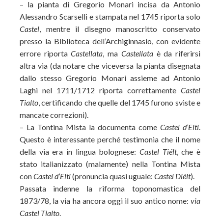
– la pianta di Gregorio Monari incisa da Antonio
Alessandro Scarselli e stampata nel 1745 riporta solo
Castel
, mentre il disegno manoscritto conservato
presso la Biblioteca dell’Archiginnasio, con evidente
errore riporta
Castellata
, ma
Castellata
è da riferirsi
altra via (da notare che viceversa la pianta disegnata
dallo stesso Gregorio Monari assieme ad Antonio
Laghi nel 1711/1712 riporta correttamente
Castel
Tialto
, certificando che quelle del 1745 furono sviste e
mancate correzioni).
– La Tontina Mista la documenta come
Castel d’Elti
.
Questo è interessante perché testimonia che il nome
della via era in lingua bolognese:
Castel Tiélt
, che è
stato italianizzato (malamente) nella Tontina Mista
con
Castel d’Elti
(pronuncia quasi uguale:
Castel Diélt
).
Passata indenne la riforma toponomastica del
1873/78, la via ha ancora oggi il suo antico nome:
via
Castel Tialto
.