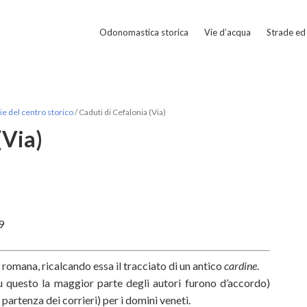
Odonomastica storica
Vie d’acqua
Strade ed 
e del centro storico
/
Caduti di Cefalonia (Via)
(Via)
9
a
romana, ricalcando essa il tracciato di un antico
cardine
.
su questo la maggior parte degli autori furono d’accordo)
i partenza dei corrieri) per i domini veneti.