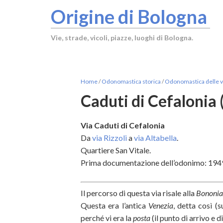
Origine di Bologna
Vie, strade, vicoli, piazze, luoghi di Bologna.
Home
/
Odonomastica storica
/
Odonomastica delle vi
Caduti di Cefalonia 
Via Caduti di Cefalonia
Da
via Rizzoli
a
via Altabella
.
Quartiere San Vitale.
Prima documentazione dell’odonimo: 194
Il percorso di questa via risale alla
Bononi
Questa era l’antica
Venezia
, detta così (
perché vi era la
posta
(il punto di arrivo e d