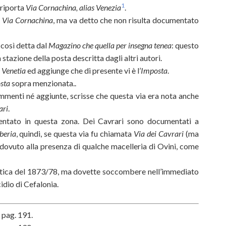
1
 riporta
Via Cornachina, alias Venezia
.
o
Via Cornachina
, ma va detto che non risulta documentato
così detta dal
Magazino che quella per insegna tenea
: questo
stazione della posta descritta dagli altri autori.
a
Venetia
ed aggiunge che di presente vi è l’
Imposta
.
sta
sopra menzionata..
menti né aggiunte, scrisse che questa via era nota anche
ari
.
ntato in questa zona. Dei Cavrari sono documentati a
beria
, quindi, se questa via fu chiamata
Via dei Cavrari
(ma
ovuto alla presenza di qualche macelleria di Ovini, come
stica del 1873/78, ma dovette soccombere nell’immediato
idio di Cefalonia.
, pag. 191.