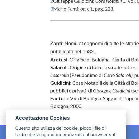
2
Giuseppe Guidicini:
Cose Notabili …
Vol. I
3
Mario Fanti:
op. cit.,
pag. 228.
Zanti
:
Nomi, et cognomi di tutte le strade
pubblicato nel 1583.
Aretusi
: Origine di Bologna. Pianta di Bo
Salaroli
: Origine di tutte le strade sotterr
Lasarolla
(Pseudonimo di
Carlo Salaroli)
, p
Guidicini
: Cose Notabili della Città di Bol
pubblici e privati, di
Giuseppe Guidicini
(scr
Fanti
: Le Vie di Bologna. Saggio di Topon
Bologna, 2000.
Accettazione Cookies
Questo sito utilizza dei cookie, piccoli file di
testo che vengono memorizzati dal browser sul