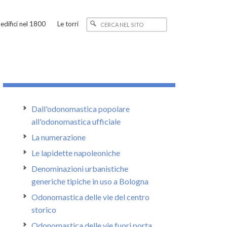
edifici nel 1800
Le torri
Dall'odonomastica popolare
all'odonomastica ufficiale
La numerazione
Le lapidette napoleoniche
Denominazioni urbanistiche
generiche tipiche in uso a Bologna
Odonomastica delle vie del centro
storico
Odonomastica delle vie fuori porta