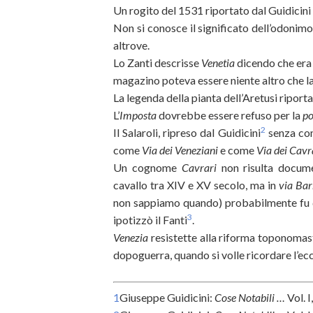
Un rogito del 1531 riportato dal Guidicini
Non si conosce il significato dell’odonim
altrove.
Lo Zanti descrisse
Venetia
dicendo che era 
magazino poteva essere niente altro che la 
La legenda della pianta dell’Aretusi riport
L’
Imposta
dovrebbe essere refuso per la
po
2
Il Salaroli, ripreso dal Guidicini
senza com
come
Via dei Veneziani
e come
Via dei Cavr
Un cognome
Cavrari
non risulta docume
cavallo tra XIV e XV secolo, ma in
via Bar
non sappiamo quando) probabilmente fu d
3
ipotizzò il Fanti
.
Venezia
resistette alla riforma toponoma
dopoguerra, quando si volle ricordare l’ecc
1
Giuseppe Guidicini:
Cose Notabili …
Vol. I