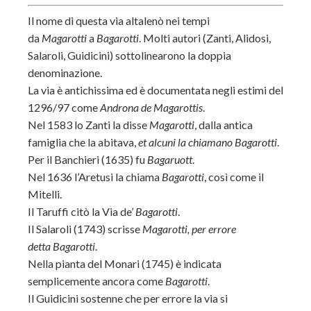
Il nome di questa via altalenò nei tempi
da
Magarotti
a
Bagarotti
. Molti autori (Zanti, Alidosi,
Salaroli, Guidicini) sottolinearono la doppia
denominazione.
La via è antichissima ed è documentata negli estimi del
1296/97 come
Androna de Magarottis
.
Nel 1583 lo Zanti la disse
Magarotti
, dalla antica
famiglia che la abitava,
et alcuni la chiamano Bagarotti
.
Per il Banchieri (1635) fu
Bagaruott
.
Nel 1636 l’Aretusi la chiama
Bagarotti
, così come il
Mitelli.
Il Taruffi citò la Via de’
Bagarotti
.
Il Salaroli (1743) scrisse
Magarotti
, per errore
detta
Bagarotti
.
Nella pianta del Monari (1745) è indicata
semplicemente ancora come
Bagarotti
.
Il Guidicini sostenne che per errore la via si