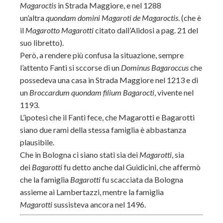
Magaroctis
in Strada Maggiore, e nel 1288
un’altra
quondam domini Magaroti de Magaroctis
. (che è
il
Magarotto Magarotti
citato dall’Alidosi a pag. 21 del
suo libretto).
Però, a rendere più confusa la situazione, sempre
l’attento Fanti si sccorse di un
Dominus Bagaroccus
che
possedeva una casa in Strada Maggiore nel 1213 e di
un
Broccardum quondam filium Bagarocti
, vivente nel
1193.
L’ipotesi che il Fanti fece, che Magarotti e Bagarotti
siano due rami della stessa famiglia è abbastanza
plausibile.
Che in Bologna ci siano stati sia dei
Magarotti
, sia
dei
Bagarotti
fu detto anche dal Guidicini, che affermò
che la famiglia
Bagarotti
fu scacciata da Bologna
assieme ai Lambertazzi, mentre la famiglia
Magarotti
sussisteva ancora nel 1496.