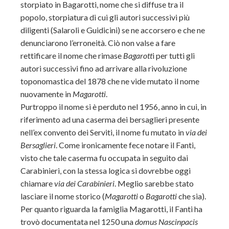
storpiato in Bagarotti, nome che si diffuse tra il
popolo, storpiatura di cui gli autori successivi più
diligenti (Salaroli e Guidicini) se ne accorsero e che ne
denunciarono l’erroneità. Ciò non valse a fare
rettificare il nome che rimase
Bagarott
i per tutti gli
autori successivi fino ad arrivare alla rivoluzione
toponomastica del 1878 che ne vide mutato il nome
nuovamente in
Magarotti
.
Purtroppo il nome si è perduto nel 1956, anno in cui, in
riferimento ad una caserma dei bersaglieri presente
nell’ex convento dei Serviti, il nome fu mutato in
via dei
Bersaglieri
. Come ironicamente fece notare il Fanti,
visto che tale caserma fu occupata in seguito dai
Carabinieri, con la stessa logica si dovrebbe oggi
chiamare
via dei Carabinieri
. Meglio sarebbe stato
lasciare il nome storico (
Magarotti
o
Bagarotti
che sia).
Per quanto riguarda la famiglia Magarotti, il Fanti ha
trovò documentata nel 1250 una
domus Nascinpacis