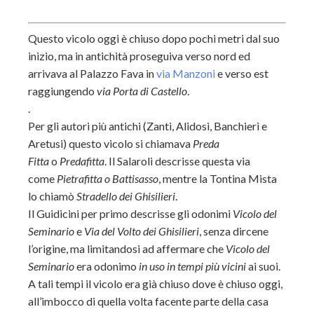
Questo vicolo oggi è chiuso dopo pochi metri dal suo
inizio, ma in antichità proseguiva verso nord ed
arrivava al Palazzo Fava in
via Manzoni
e verso est
raggiungendo
via Porta di Castello
.
.
Per gli autori più antichi (Zanti, Alidosi, Banchieri e
Aretusi) questo vicolo si chiamava
Preda
Fitta
o
Predafitta
. Il Salaroli descrisse questa via
come
Pietrafitta o Battisasso
, mentre la Tontina Mista
lo chiamò
Stradello dei Ghisilieri
.
Il Guidicini per primo descrisse gli odonimi
Vicolo del
Seminario
e
Via del Volto dei Ghisilieri
, senza dircene
l’origine, ma limitandosi ad affermare che
Vicolo del
Seminario
era odonimo
in uso in tempi più vicini
ai suoi.
A tali tempi il vicolo era già chiuso dove è chiuso oggi,
all’imbocco di quella volta facente parte della casa