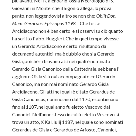
più avanti. Nè il Calendario, ossia Necrologio di S.
Giovanni in Monte, che il Sigonio allega, lo prova
punto, non leggendovisi altro se non che:
Obiit Don.
Mem. Gerardus. Episcopus 1198
– Che fosse
Arcidiacono non è ben certo, e si osservi su ciò quanto
ha scritto l’ abb. Ruggieri. Che in quel tempo vivesse
un Gerardo Arcidiacono è certo, risultando da
documenti autentici, ma è dubbio che sia Gerardo
Gisla, poichè si trovano atti nei quali è nominato
Gerardo Gisla Canonico della Cattedrale, sebbene l’
aggiunto Gisla si trovi accompagnato col Gerardo
Canonico, ma non mai nomi nato Gerardo Gisla
Arcidiacono. Gli atti nei quali è citato Gerardus de
Gisla Canonicus, cominciano dal 1170, e continuano
fino al 1187, nel qual anno fu eletto Vescovo dai
Canonici. Nell’anno stesso in cui fu eletto Vescovo si
trova un atto, X Kal. Iulij 1187, nel quale sono nominati
Gerardus de Gisla e Gerardus de Ariosto, Canonici,