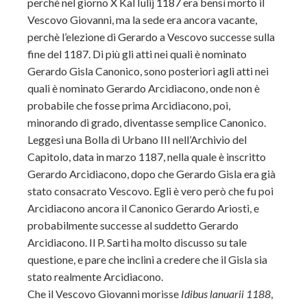
perchè nel giorno X Kal Iulij 1187 era bensì morto il
Vescovo Giovanni, ma la sede era ancora vacante,
perchè l’elezione di Gerardo a Vescovo successe sulla
fine del 1187. Di più gli atti nei quali è nominato
Gerardo Gisla Canonico, sono posteriori agli atti nei
quali è nominato Gerardo Arcidiacono, onde non è
probabile che fosse prima Arcidiacono, poi,
minorando di grado, diventasse semplice Canonico.
Leggesi una Bolla di Urbano III nell’Archivio del
Capitolo, data in marzo 1187, nella quale è inscritto
Gerardo Arcidiacono, dopo che Gerardo Gisla era già
stato consacrato Vescovo. Egli è vero però che fu poi
Arcidiacono ancora il Canonico Gerardo Ariosti, e
probabilmente successe al suddetto Gerardo
Arcidiacono. Il P. Sarti ha molto discusso su tale
questione, e pare che inclini a credere che il Gisla sia
stato realmente Arcidiacono.
Che il Vescovo Giovanni morisse
Idibus lanuarii 1188
,