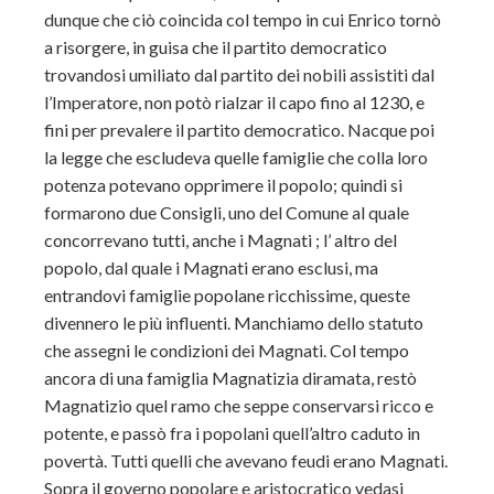
dunque che ciò coincida col tempo in cui Enrico tornò
a risorgere, in guisa che il partito democratico
trovandosi umiliato dal partito dei nobili assistiti dal
l’Imperatore, non potò rialzar il capo fino al 1230, e
fini per prevalere il partito democratico. Nacque poi
la legge che escludeva quelle famiglie che colla loro
potenza potevano opprimere il popolo; quindi si
formarono due Consigli, uno del Comune al quale
concorrevano tutti, anche i Magnati ; l’ altro del
popolo, dal quale i Magnati erano esclusi, ma
entrandovi famiglie popolane ricchissime, queste
divennero le più influenti. Manchiamo dello statuto
che assegni le condizioni dei Magnati. Col tempo
ancora di una famiglia Magnatizia diramata, restò
Magnatizio quel ramo che seppe conservarsi ricco e
potente, e passò fra i popolani quell’altro caduto in
povertà. Tutti quelli che avevano feudi erano Magnati.
Sopra il governo popolare e aristocratico vedasi