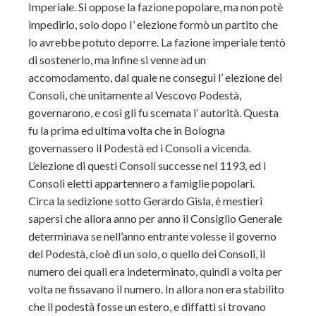
Imperiale. Si oppose la fazione popolare, ma non potè
impedirlo, solo dopo I’ elezione formò un partito che
lo avrebbe potuto deporre. La fazione imperiale tentò
di sostenerlo, ma infine si venne ad un
accomodamento, dal quale ne conseguì l’ elezione dei
Consoli, che unitamente al Vescovo Podestà,
governarono, e così gli fu scemata l’ autorità. Questa
fu la prima ed ultima volta che in Bologna
governassero il Podestà ed i Consoli a vicenda.
L’elezione di questi Consoli successe nel 1193, ed i
Consoli eletti appartennero a famiglie popolari.
Circa la sedizione sotto Gerardo Gisla, è mestieri
sapersi che allora anno per anno il Consiglio Generale
determinava se nell’anno entrante volesse il governo
del Podestà, cioè di un solo, o quello dei Consoli, il
numero dei quali era indeterminato, quindi a volta per
volta ne fissavano il numero. In allora non era stabilito
che il podestà fosse un estero, e diffatti si trovano