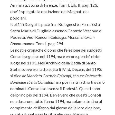
Ammirati, Storia di Firenze, Tom. l, Lib. II, pag. 123,
dov’ è spiegata la distinzione dei Magnati dai
popolani.
Nel 1193 segui la pace fra i Bolognesi e i Ferraresi a
Santa Maria di Dugliolo essendo Gerardo Vescovo e
Podestà. Vedi Ronconi
Catalogus Monumentorum
Bonon.
manos. Tom. I, pag. 294.
Le nostre cronache dicono che l’elezione dei suddetti
Consoli seguisse nel 1194, ma è errore, perchè ebbe
luogo nel 1193. Nell’Archivio della Badia di Santo
Stefano, ove è un atto sotto li IV Id. Decem. del 1193,
si dice
de Mandato Gerardo Episcopi, et nunc Potestatis
Bononiae et eius Consulum
, ma poi in altri atti si trovano
nominati i Consoli soli senza il Podestà. Questi sono
del principio del 1194. Ben è vero che questi Consoli
non durarono tutto l’anno 1194, ma solamente sino al
compimento dell’anno dal giorno della loro elezione,
spirato il qual anno la città elesse un Podestà