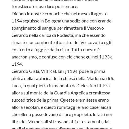
forestiero, e così durò poi sempre.
Dicono le nostre cronache che nel mese di agosto
1194 seguisse in Bologna una sedizione con grande
spargimento di sangue per rimettere il Vescovo
Gerardo nella carica di Podestà, ma che essendo
rimasto soccombente il partito del Vescovo, fu egli
costretto a fuggire dalla città. Tutto questo è
anacronismo, e confuso con ciò che seguì nel 1193 e
1194.
Gerardo Gisla, VIII Kal. lul i j 1194, pose la prima
pietra nella fabbrica della chiesa della Madonna di S.
Luca, la qual pietra fu mandata da Celestino III. Era
allora sul monte della Guardia Angelica eremitessa
succeditrice della prima. Queste eremitesse erano
allora secolari, e questi romitaggi erano case laicali
che elleno possedevano di loro proprietà. Infatti nei
libri dei Memoriali si trovano atti e testamenti, dai
quali si deduce che esse disponevano liberamente, o