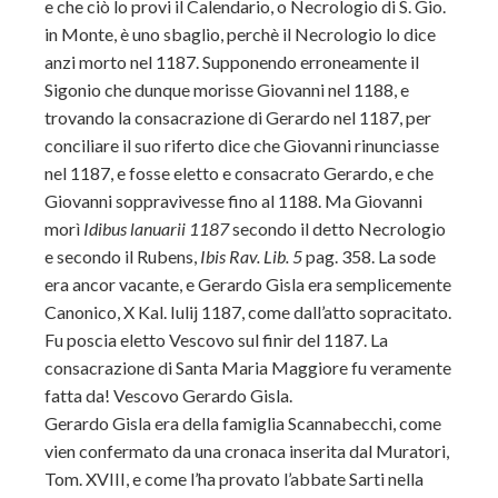
e che ciò lo provi il Calendario, o Necrologio di S. Gio.
in Monte, è uno sbaglio, perchè il Necrologio lo dice
anzi morto nel 1187. Supponendo erroneamente il
Sigonio che dunque morisse Giovanni nel 1188, e
trovando la consacrazione di Gerardo nel 1187, per
conciliare il suo riferto dice che Giovanni rinunciasse
nel 1187, e fosse eletto e consacrato Gerardo, e che
Giovanni soppravivesse fino al 1188. Ma Giovanni
morì
Idibus lanuarii 1187
secondo il detto Necrologio
e secondo il Rubens,
Ibis Rav. Lib. 5
pag. 358. La sode
era ancor vacante, e Gerardo Gisla era semplicemente
Canonico, X Kal. Iulij 1187, come dall’atto sopracitato.
Fu poscia eletto Vescovo
sul finir del 1187. La
consacrazione di Santa Maria Maggiore fu veramente
fatta da! Vescovo Gerardo Gisla.
Gerardo Gisla era della famiglia Scannabecchi, come
vien confermato da una cronaca inserita dal Muratori,
Tom. XVIII, e come l’ha provato l’abbate Sarti nella