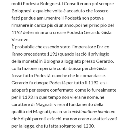
molti Podestà Bolognesi. I Consoli erano poi sempre
Bolognesi, e qualche volta è accaduto che fossero
fatti per due anni, mentre il Podestà non poteva
rimanere in carica più di un anno, poi nel principio del
1192 determinarono creare Podestà Gerardo Gisla
Vescovo.
È probabile che essendo stato l’Imperatore Enrico
l’anno precedente 1191 (quando lasciò il privilegio
della moneta) in Bologna alloggiato presso Gerardo,
colla fazione imperiale contribuisse perchè Gisla
fosse fatto Podestà, o anche che lo comandasse.
Gerardo fu dunque Podestà per tutto il 1192, e si
adoperò per essere confermato, come lo fu realmente
per il 1193. In quel tempo non vi era nè nome, nè
carattere di Magnati, vi era il
fondamento della
qualità dei Magnati, ma in sola
existimatione hominum
,
cioè di più parenti e ricchi, ma non erano caratterizzati
per la legge, che fu fatta soltanto nel 1230,