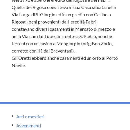
Quella dei Rigosa consisteva in una Casa situata nella
Via Larga di S. Giorgio ed in un predio con Casino a
Rigosa;i beni provenienti dall‘ eredità Fabri
constavano diversi casamenti in Mercato di mezzo e
nella Via che dai Tubertini mette a S. Pietro, nonchè
terreni con un casino a Mongiorgio (orig Bon Zorio,
corretto con il ? dal Breventani).
Gli Oretti ebbero anche casamenti ed un orto al Porto
Navile.
Arti e mestieri
Avvenimenti