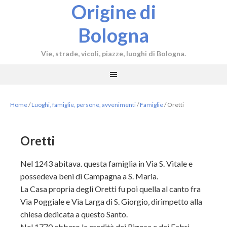
Origine di
Bologna
Vie, strade, vicoli, piazze, luoghi di Bologna.
Home
/
Luoghi, famiglie, persone, avvenimenti
/
Famiglie
/
Oretti
Oretti
Nel 1243 abitava. questa famiglia in Via S. Vitale e
possedeva beni di Campagna a S. Maria.
La Casa propria degli Oretti fu poi quella al canto fra
Via Poggiale e Via Larga di S. Giorgio, dirimpetto alla
chiesa dedicata a questo Santo.
Nel 1770 ebbero le eredità dei Rigosa e dei Fabri.