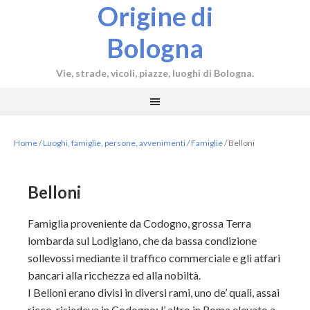
Origine di
Bologna
Vie, strade, vicoli, piazze, luoghi di Bologna.
Home
/
Luoghi, famiglie, persone, avvenimenti
/
Famiglie
/
Belloni
Belloni
Famiglia proveniente da Codogno, grossa Terra
lombarda sul Lodigiano, che da bassa condizione
sollevossi mediante il traffico commerciale e gli atfari
bancari alla ricchezza ed alla nobiltà.
I Belloni erano divisi in diversi rami, uno de’ quali, assai
ricco, risiedeva in Codogno; l’ altro in Roma elevato a