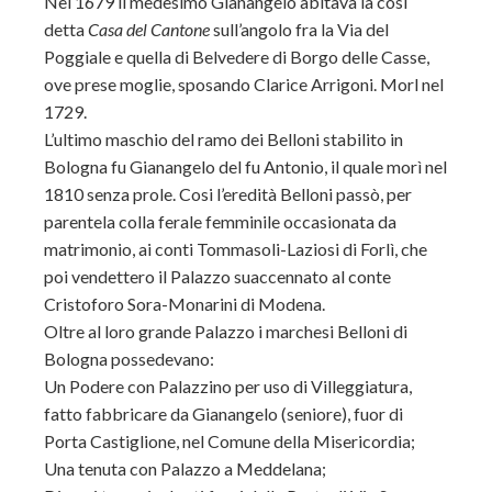
Nel 1679 il medesimo Gianangelo abitava la così
detta
Casa del Cantone
sull’angolo fra la Via del
Poggiale e quella di Belvedere di Borgo delle Casse,
ove prese moglie, sposando Clarice Arrigoni. Morl nel
1729.
L’ultimo maschio del ramo dei Belloni stabilito in
Bologna fu Gianangelo del fu Antonio, il quale morì nel
1810 senza prole. Cosi l’eredità Belloni passò, per
parentela colla ferale femminile occasionata da
matrimonio, ai conti Tommasoli-Laziosi di Forlì, che
poi vendettero il Palazzo suaccennato al conte
Cristoforo Sora-Monarini di Modena.
Oltre al loro grande Palazzo i marchesi Belloni di
Bologna possedevano:
Un Podere con Palazzino per uso di Villeggiatura,
fatto fabbricare da Gianangelo (seniore), fuor di
Porta Castiglione, nel Comune della Misericordia;
Una tenuta con Palazzo a Meddelana;