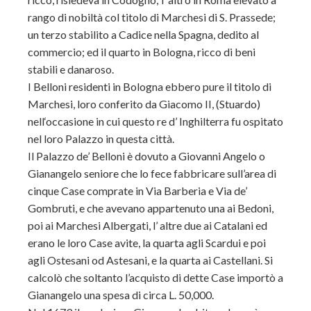
rango di nobiltà col titolo di Marchesi di S. Prassede;
un terzo stabilito a Cadice nella Spagna, dedito al
commercio; ed il quarto in Bologna, ricco di beni
stabili e danaroso.
I Belloni residenti in Bologna ebbero pure il titolo di
Marchesi, loro conferito da Giacomo II, (Stuardo)
nell‘occasione in cui questo re d’ Inghilterra fu ospitato
nel loro Palazzo in questa città.
Il Palazzo de’ Belloni è dovuto a Giovanni Angelo o
Gianangelo seniore che lo fece fabbricare sull’area di
cinque Case comprate in Via Barberia e Via de’
Gombruti, e che avevano appartenuto una ai Bedoni,
poi ai Marchesi Albergati, l’ altre due ai Catalani ed
erano le loro Case avite, la quarta agli Scardui e poi
agli Ostesani od Astesani, e la quarta ai Castellani.
Si
calcolò che soltanto l’acquisto di dette Case importò a
Gianangelo una spesa di circa L. 50,000.