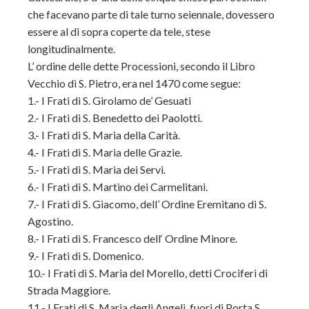
che facevano parte di tale turno seiennale, dovessero
essere al di sopra coperte da tele, stese
longitudinalmente.
L’ ordine delle dette Processioni, secondo il Libro
Vecchio di S. Pietro, era nel 1470 come segue:
1.- I Frati di S. Girolamo de’ Gesuati
2.- I Frati di S. Benedetto dei Paolotti.
3.- I Frati di S. Maria della Carità.
4.- I Frati di S. Maria delle Grazie.
5.- I Frati di S. Maria dei Servi.
6.- I Frati di S. Martino dei Carmelitani.
7.- I Frati di S. Giacomo, dell’ Ordine Eremitano di S.
Agostino.
8.- I Frati di S. Francesco dell‘ Ordine Minore.
9.- I Frati di S. Domenico.
10.- I Frati di S. Maria del Morello, detti Crociferi di
Strada Maggiore.
11.- I Frati di S. Maria degli Angeli, fuori di Porta S.