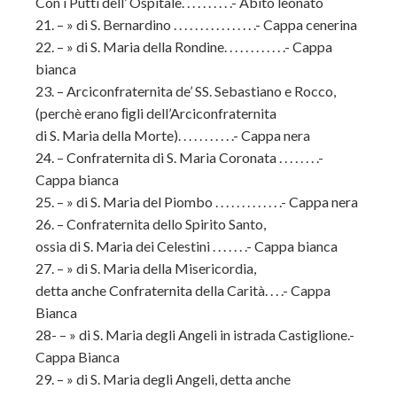
Con i Putti dell’ Ospitale. . . . . . . . . .- Abito leonato
21. – » di S. Bernardino . . . . . . . . . . . . . . . .- Cappa cenerina
22. – » di S. Maria della Rondine. . . . . . . . . . . .- Cappa
bianca
23. – Arciconfraternita de’ SS. Sebastiano e Rocco,
(perchè erano ﬁgli dell’Arciconfraternita
di S. Maria della Morte). . . . . . . . . . .- Cappa nera
24. – Confraternita di S. Maria Coronata . . . . . . . .-
Cappa bianca
25. – » di S. Maria del Piombo . . . . . . . . . . . . .- Cappa nera
26. – Confraternita dello Spirito Santo,
ossia di S. Maria dei Celestini . . . . . . .- Cappa bianca
27. – » di S. Maria della Misericordia,
detta anche Confraternita della Carità. . . .- Cappa
Bianca
28- – » di S. Maria degli Angeli in istrada Castiglione.-
Cappa Bianca
29. – » di S. Maria degli Angeli, detta anche