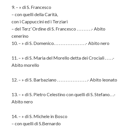
9. – » di S. Francesco
– con quelli della Carità,
con i Cappuccini ed i Terziari
– del Terz’ Ordine di S. Francesco . . . . . . . . .- Abito
cenerino
10. – » di S. Domenico. . . . . . . . . . . . . . . . . . .- Abito nero
11. – » di S. Maria del Morello detta dei Crociali . . . . .-
Abito morello
12. – » di S. Barbaziano . . . . . . . . . . . . . . . . . .- Abito leonato
13. – » di S. Pietro Celestino con quelli di S. Stefano. . .-
Abito nero
14. – » di S. Michele in Bosco
– con quelli di S.Bernardo