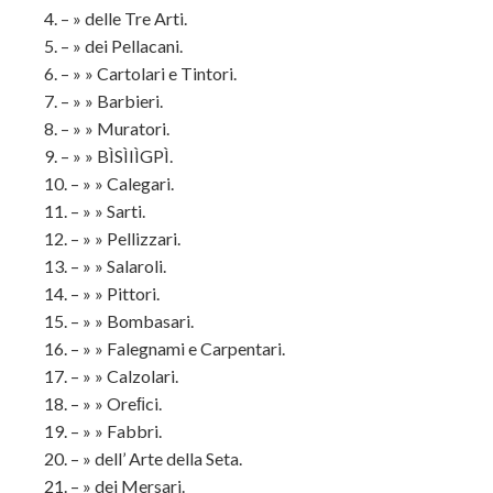
4. – » delle Tre Arti.
5. – » dei Pellacani.
6. – » » Cartolari e Tintori.
7. – » » Barbieri.
8. – » » Muratori.
9. – » » BÌSÌIÌGPÌ.
10. – » » Calegari.
11. – » » Sarti.
12. – » » Pellizzari.
13. – » » Salaroli.
14. – » » Pittori.
15. – » » Bombasari.
16. – » » Falegnami e Carpentari.
17. – » » Calzolari.
18. – » » Oreﬁci.
19. – » » Fabbri.
20. – » dell’ Arte della Seta.
21. – » dei Mersari.