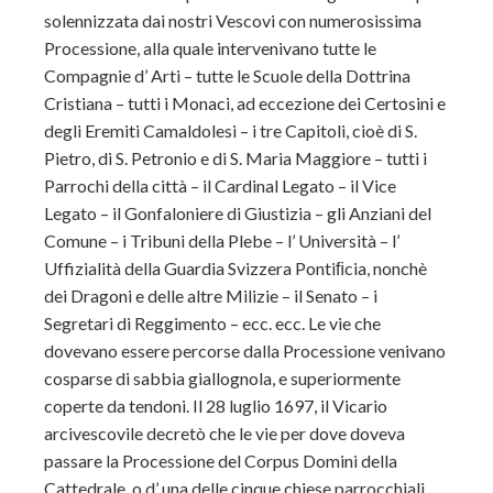
solennizzata dai nostri Vescovi con numerosissima
Processione, alla quale intervenivano tutte le
Compagnie d’ Arti – tutte le Scuole della Dottrina
Cristiana – tutti i Monaci, ad eccezione dei Certosini e
degli Eremiti Camaldolesi – i tre Capitoli, cioè di S.
Pietro, di S. Petronio e di S. Maria Maggiore – tutti i
Parrochi della città – il Cardinal Legato – il Vice
Legato – il Gonfaloniere di Giustizia – gli Anziani del
Comune – i Tribuni della Plebe – l’ Università – l’
Uffizialità della Guardia Svizzera Pontiﬁcia, nonchè
dei Dragoni e delle altre Milizie – il Senato – i
Segretari di Reggimento – ecc. ecc. Le vie che
dovevano essere percorse dalla Processione venivano
cosparse di sabbia giallognola, e superiormente
coperte da tendoni. Il 28 luglio 1697, il Vicario
arcivescovile decretò che le vie per dove doveva
passare la Processione del Corpus Domini della
Cattedrale, o d’ una delle cinque chiese parrocchiali