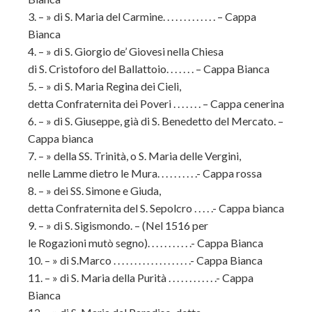
3. – » di S. Maria del Carmine. . . . . . . . . . . . . – Cappa
Bianca
4. – » di S. Giorgio de’ Giovesi nella Chiesa
di S. Cristoforo del Ballattoio. . . . . . . – Cappa Bianca
5. – » di S. Maria Regina dei Cieli,
detta Confraternita dei Poveri . . . . . . . – Cappa cenerina
6. – » di S. Giuseppe, già di S. Benedetto del Mercato. –
Cappa bianca
7. – » della SS. Trinità, o S. Maria delle Vergini,
nelle Lamme dietro le Mura. . . . . . . . . .- Cappa rossa
8. – » dei SS. Simone e Giuda,
detta Confraternita del S. Sepolcro . . . . .- Cappa bianca
9. – » di S. Sigismondo. – (Nel 1516 per
le Rogazioni mutò segno). . . . . . . . . . .- Cappa Bianca
10. – » di S.Marco . . . . . . . . . . . . . . . . . . .- Cappa Bianca
11. – » di S. Maria della Purità . . . . . . . . . . . .- Cappa
Bianca