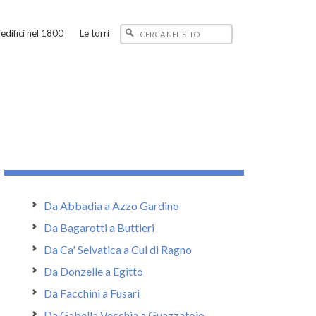
edifici nel 1800
Le torri
Da Abbadia a Azzo Gardino
Da Bagarotti a Buttieri
Da Ca' Selvatica a Cul di Ragno
Da Donzelle a Egitto
Da Facchini a Fusari
Da Gabella Vecchia a Guazzatoio