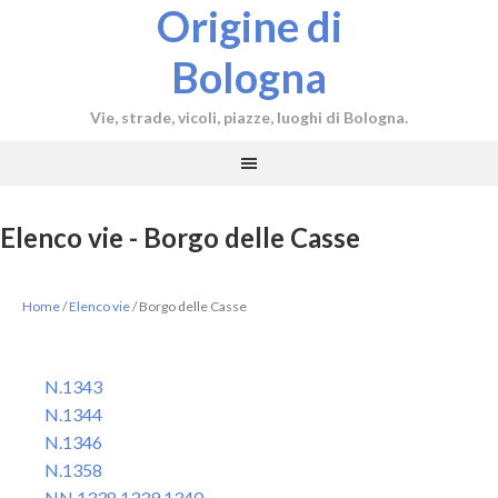
Origine di
Bologna
Vie, strade, vicoli, piazze, luoghi di Bologna.
Elenco vie - Borgo delle Casse
Home
/
Elenco vie
/
Borgo delle Casse
N.1343
N.1344
N.1346
N.1358
NN.1338,1339,1340