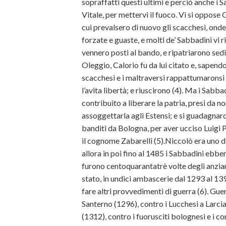
sopraffatti questi ultimi e perciò anche i Sa
Vitale, per mettervi il fuoco. Vi si oppose 
cui prevalsero di nuovo gli scacchesi, ond
forzate e guaste, e molti de’ Sabbadini vi r
vennero posti al bando, e ripatriarono sedici
Oleggio, Calorio fu da lui citato e, sapendo
scacchesi e i maltraversi rappattumaronsi n
l’avita libertà; e riuscirono (4). Ma i Sab
contribuito a liberare la patria, presi da n
assoggettarla agli Estensi; e si guadagnaron
banditi da Bologna, per aver ucciso Luigi
il cognome Zabarelli (5).Niccolò era uno d
allora in poi fino al 1485 i Sabbadini ebb
furono centoquarantatrè volte degli anzian
stato, in undici ambascerie dal 1293 al 139
fare altri provvedimenti di guerra (6). Gue
Santerno (1296), contro i Lucchesi a Larci
(1312), contro i fuorusciti bolognesi e i c