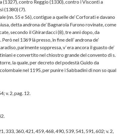
 (1327), contro Reggio (1330), contro i Visconti a
i (1380) (7).
ale (nn. 55 e 56), contigue a quelle de’ Corforati e davano
chiusa, detta androna de’ Bagnarola Furono rovinate, come
cate, secondo il Ghirardacci (8), tre anni dopo, da
Però nel 1369 là presso, in fine dell’ androna de’
 Paradiso, parimente soppressa, v’ era ancora il guasto de’
iniani e convertito nel chiostro grande del convento di s.
torre, la quale, per decreto del podestà Guido da
colombaie nel 1195, per punire i Sabbadini di non so qual
4; v. 2, pag. 12.
42.
21, 333, 360, 421, 459, 468, 490, 539, 541, 591, 602; v. 2,