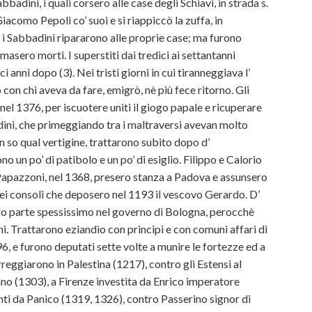
bbadini, i quali corsero alle case degli Schiavi, in strada s.
Giacomo Pepoli co’ suoi e si riappiccò la zuffa, in
e i Sabbadini ripararono alle proprie case; ma furono
imasero morti. I superstiti dai tredici ai settantanni
 anni dopo (3). Nei tristi giorni in cui tiranneggiava l’
 con chi aveva da fare, emigrò, nè più fece ritorno. Gli
el 1376, per iscuotere uniti il giogo papale e ricuperare
badini, che primeggiando tra i maltraversi avevan molto
on so qual vertigine, trattarono subito dopo d’
o un po’ di patibolo e un po’ di esiglio. Filippo e Calorio
 Papazzoni, nel 1368, presero stanza a Padova e assunsero
ei consoli che deposero nel 1193 il vescovo Gerardo. D’
ero parte spessissimo nel governo di Bologna, perocchè
i. Trattarono eziandìo con principi e con comuni affari di
6, e furono deputati sette volte a munire le fortezze ed a
rreggiarono in Palestina (1217), contro gli Estensi al
ano (1303), a Firenze investita da Enrico imperatore
onti da Panico (1319, 1326), contro Passerino signor di