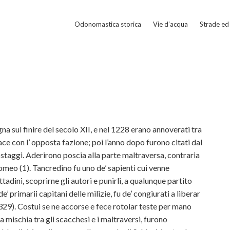
Odonomastica storica
Vie d’acqua
Strade ed 
na sul finire del secolo XII, e nel 1228 erano annoverati tra
ce con l’ opposta fazione; poi l’anno dopo furono citati dal
staggi. Aderirono poscia alla parte maltraversa, contraria
omeo (1). Tancredino fu uno de’ sapienti cui venne
adini, scoprirne gli autori e punirli, a qualunque partito
’ primarii capitani delle milizie, fu de’ congiurati a liberar
329). Costui se ne accorse e fece rotolar teste per mano
 mischia tra gli scacchesi e i maltraversi, furono