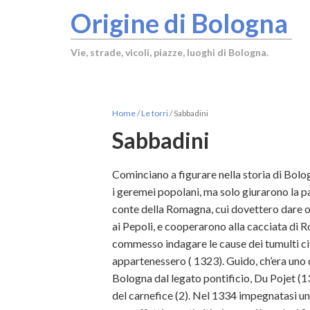
Origine di Bologna
Vie, strade, vicoli, piazze, luoghi di Bologna.
Home
/
Le torri
/
Sabbadini
Sabbadini
Cominciano a figurare nella storia di Bolog
i geremei popolani, ma solo giurarono la pa
conte della Romagna, cui dovettero dare o
ai Pepoli, e cooperarono alla cacciata di R
commesso indagare le cause dei tumulti citt
appartenessero ( 1323). Guido, ch’era uno de
Bologna dal legato pontificio, Du Pojet (1
del carnefice (2). Nel 1334 impegnatasi una