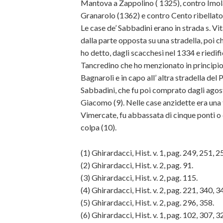
Mantova a Zappolino ( 1325), contro Imola
Granarolo (1362) e contro Cento ribellatos
Le case de’ Sabbadini erano in strada s. Vit
dalla parte opposta su una stradella, poi 
ho detto, dagli scacchesi nel 1334 e riedifi
Tancredino che ho menzionato in principio. 
Bagnaroli e in capo all’ altra stradella del
Sabbadini, che fu poi comprato dagli agost
Giacomo (9). Nelle case anzidette era una 
Vimercate, fu abbassata di cinque ponti o 
colpa (10).
(1) Ghirardacci, Hist. v. 1, pag. 249, 251, 25
(2) Ghirardacci, Hist. v. 2, pag. 91.
(3) Ghirardacci, Hist. v. 2, pag. 115.
(4) Ghirardacci, Hist. v. 2, pag. 221, 340, 3
(5) Ghirardacci, Hist. v. 2, pag. 296, 358.
(6) Ghirardacci, Hist. v. 1, pag. 102, 307, 3