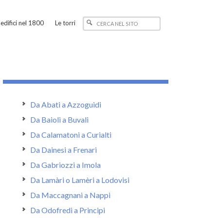
edifici nel 1800
Le torri
Da Abati a Azzoguidi
Da Baioli a Buvali
Da Calamatoni a Curialti
Da Dainesi a Frenari
Da Gabriozzi a Imola
Da Lamàri o Lamèri a Lodovisi
Da Maccagnani a Nappi
Da Odofredi a Principi