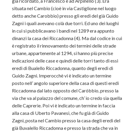
già ricordato, a Francesco e ad Arpinello (3). Era
situata nel Cambio (cioè in via Castiglione nel luogo
detto anche Carobbio) presso gli eredi del già Guido
Zagni i quali avevano colà due torri. Ed uno dei luoghi
in cui si pubblicavano i bandi nel 1289 era appunto
dinanzi la casa dei Riccadonna (4). Ma dal codice in cui
è registrato il rinnovamento dei termini delle strade
urbane, appartenente al 1294, si hanno più precise
indicazioni delle case e quindi delle torri tanto di essi
eredi di Bualello Riccadonna, quanto degli eredi di
Guido Zagni. Imperocchè vi è indicato un termine
posto nell’ angolo su
periore della casa di questi eredi
Riccadonna dal lato opposto del Caróbbio, presso la
via che va al palazzo del comune, ch’ io credo sia quella
delle Caprerìe. Poi vi è indicato un termine in faccia
alla casa di Uberto Pavanesi, che fu già di Guido
Zagni, posta nel Cambio presso la casa degli eredi del
già Buvalello Riccadonna e presso la strada che va in