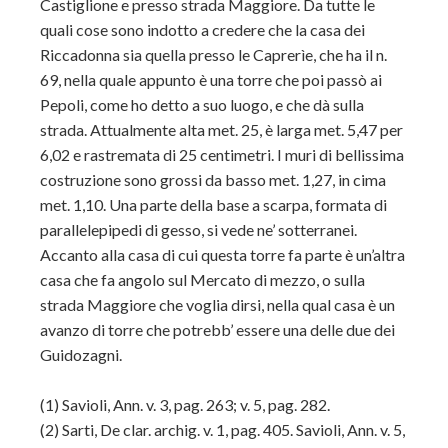
Castiglione e presso strada Maggiore. Da tutte le
quali cose sono indotto a credere che la casa dei
Riccadonna sia quella presso le Caprerìe, che ha il n.
69, nella quale appunto è una torre che poi passò ai
Pepoli, come ho detto a suo luogo, e che dà sulla
strada. Attualmente alta met. 25, è larga met. 5,47 per
6,02 e rastremata di 25 centimetri. I muri di bellissima
costruzione sono grossi da basso met. 1,27, in cima
met. 1,10. Una parte della base a scarpa, formata di
parallelepipedi di gesso, si vede ne’ sotterranei.
Accanto alla casa di cui questa torre fa parte è un’altra
casa che fa angolo sul Mercato di mezzo, o sulla
strada Maggiore che voglia dirsi, nella qual casa è un
avanzo di torre che potrebb’ essere una delle due dei
Guidozagni.
(1)
Savioli, Ann. v. 3, pag. 263; v. 5, pag. 282.
(2) Sarti, De clar. archig. v. 1, pag. 405. Savioli, Ann. v. 5,