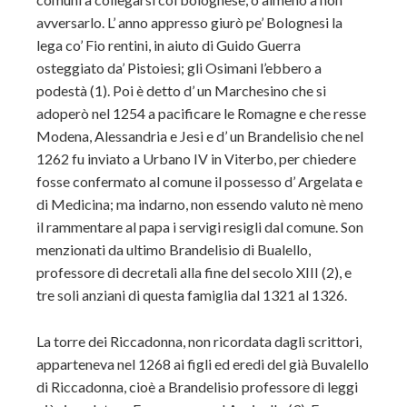
avversarlo. L’ anno appresso giurò pe’ Bolognesi la
lega co’ Fio rentini, in aiuto di Guido Guerra
osteggiato da’ Pistoiesi; gli Osimani l’ebbero a
podestà (1). Poi è detto d’ un Marchesino che si
adoperò nel 1254 a pacificare le Romagne e che resse
Modena, Alessandria e Jesi e d’ un Brandelisio che nel
1262 fu inviato a Urbano IV in Viterbo, per chiedere
fosse confermato al comune il possesso d’ Argelata e
di Medicina; ma indarno, non essendo valuto nè meno
il rammentare al papa i servigi resigli dal comune. Son
menzionati da ultimo Brandelisio di Bualello,
professore di decretali alla fine del secolo XIII (2), e
tre soli anziani di questa famiglia dal 1321 al 1326.
La torre dei Riccadonna, non ricordata dagli scrittori,
apparteneva nel 1268 ai figli ed eredi del già Buvalello
di Riccadonna, cioè a Brandelisio professore di leggi