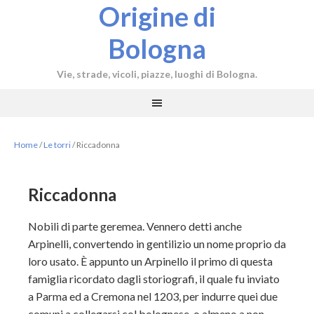
Origine di
Bologna
Vie, strade, vicoli, piazze, luoghi di Bologna.
Home
/
Le torri
/
Riccadonna
Riccadonna
Nobili di parte geremea. Vennero detti anche
Arpinelli, convertendo in gentilizio un nome proprio da
loro usato. È appunto un Arpinello il primo di questa
famiglia ricordato dagli storiografi, il quale fu inviato
a Parma ed a Cremona nel 1203, per indurre quei due
comuni a collegarsi col bolognese, o almeno a non