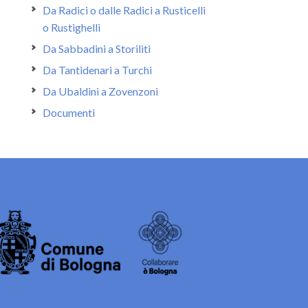
Da Radici o dalle Radici a Rusticelli
o Rustighelli
Da Sabbadini a Storiliti
Da Tantidenari a Turchi
Da Ubaldini a Zovenzoni
Documenti