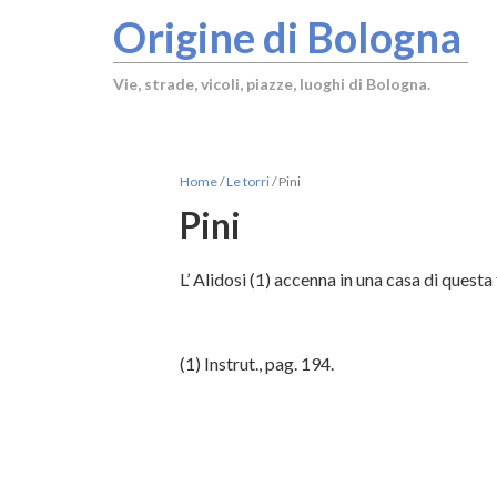
Origine di Bologna
Vie, strade, vicoli, piazze, luoghi di Bologna.
Home
/
Le torri
/
Pini
Pini
L’ Alidosi (1) accenna in una casa di questa
(1)
Instrut., pag. 194.