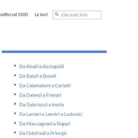
edifici nel 1800
Le torri
Da Abati a Azzoguidi
Da Baioli a Buvali
Da Calamatoni a Curialti
Da Dainesi a Frenari
Da Gabriozzi a Imola
Da Lamàri o Lamèri a Lodovisi
Da Maccagnani a Nappi
Da Odofredi a Principi