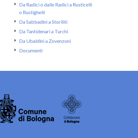
Da Radici o dalle Radici a Rusticelli
o Rustighelli
Da Sabbadini a Storiliti
Da Tantidenari a Turchi
Da Ubaldini a Zovenzoni
Documenti