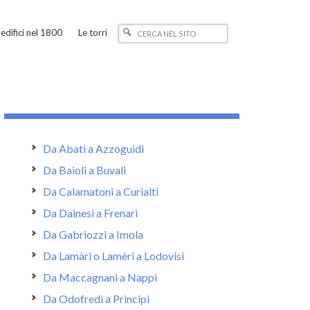
edifici nel 1800
Le torri
Da Abati a Azzoguidi
Da Baioli a Buvali
Da Calamatoni a Curialti
Da Dainesi a Frenari
Da Gabriozzi a Imola
Da Lamàri o Lamèri a Lodovisi
Da Maccagnani a Nappi
Da Odofredi a Principi