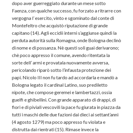
dopo aver guerreggiato durante un mese sotto
Faenza, con qualche successo, fu forzato a ritrarre con
vergogna l’ esercito, vinto e sgominato dal conte di
Montefeltro che acquistò riputazione di grande
capitano (14). Agli eccidii interni s’aggiunse quindi la
perduta autorità sulla Romagna, onde Bologna declinò
di nome e di possanza. Nè questi soli guai derivarono;
chè poco appresso il comune, avendo ritentata la
sorte dell’ armi e provatala nuovamente avversa,
pericolando riparò sotto l’infausta protezione dei
papi. Nicolo III non fu tardo ad accordarla e mandò a
Bologna legato il cardinal Latino, suo prediletto
nipote, che compose geremei e lambertazzi, ossia
guelfi e ghibellini. Con grande apparato di drappi, di
fiori e di piviali vescovili la pace fu giurata in piazza da
tutti i maschi delle due fazioni dai dieci ai settant’anni
(4 agosto 1279) ma poco appresso fu violata e
distrutta dai rientrati (15). Rimase invece la