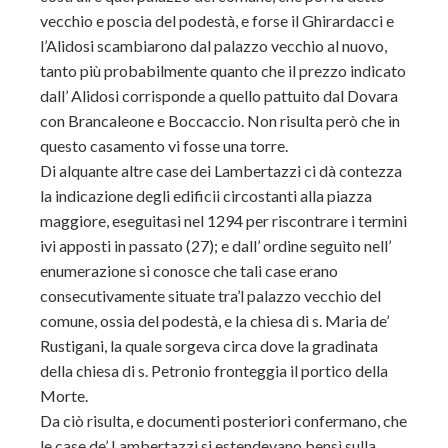
vecchio e poscia del podestà, e forse il Ghirardacci e
l’Alidosi scambiarono dal palazzo vecchio al nuovo,
tanto più probabilmente quanto che il prezzo indicato
dall’ Alidosi corrisponde a quello pattuito dal Dovara
con Brancaleone e Boccaccio. Non risulta però che in
questo casamento vi fosse una torre.
Di alquante altre case dei Lambertazzi ci dà contezza
la indicazione degli edificii circostanti alla piazza
maggiore, eseguitasi nel 1294 per riscontrare i termini
ivi apposti in passato (27); e dall’ ordine seguìto nell’
enumerazione si conosce che tali case erano
consecutivamente situate tra’l palazzo vecchio del
comune, ossia del podestà, e la chiesa di s. Maria de’
Rustigani, la quale sorgeva circa dove la gradinata
della chiesa di s. Petronio fronteggia il portico della
Morte.
Da ciò risulta, e documenti posteriori confermano, che
le case de’ Lambertazzi si estendevano bensì sulla