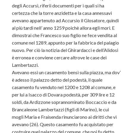
degli Accursi, riferii documenti per i quali si ha
certezza che la torre anzidetta e la casa annessavi
avevano appartenuto ad Accursio il Glosatore, quindi
al più tardi nell’ anno 1259 poichè allora egli morì. E
dimostrai che Francesco suo figlio ne fece vendita al
comune nel 1289, appunto per la fabbrica del palagio
nuovo. Per ciò la notizia del Ghirardacci e dell’Alidosi
è erronea e conviene cercare altrove le case dei
Lambertazzi.
Avevano essi un casamento bensì sulla piazza, ma dov’
è adesso il palazzo detto del podestà, il quale
casamento fu venduto nel 1200 e 1208 al comune, e
per lui a Isacco di Dovara podestà, per 309 lire e 12
soldi, da Ardizzone soprannominato Boccaccio e da
Brancaleone Lambertazzi (figli di Marino), le cui
mogli Maria e Fraisenda rinunciarono ai diritti che vi
avevano (26). Questo casamento fu acquistato per
costruire quel palazzo del comune, che poi fu detto