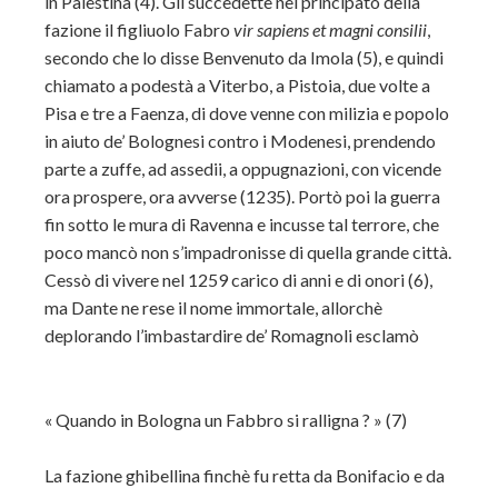
in Palestina (4). Gli succedette nel principato della
fazione il figliuolo Fabro
vir sapiens et magni consilii
,
secondo che lo disse Benvenuto da Imola (5), e quindi
chiamato a podestà a Viterbo, a Pistoia, due volte a
Pisa e tre a Faenza, di dove venne con milizia e popolo
in aiuto de’ Bolognesi contro i Modenesi, prendendo
parte a zuffe, ad assedii, a oppugnazioni, con vicende
ora prospere, ora avverse (1235). Portò poi la guerra
fin sotto le mura di Ravenna e incusse tal terrore, che
poco mancò non s’impadronisse di quella grande città.
Cessò di vivere nel 1259 carico di anni e di onori (6),
ma Dante ne rese il nome immortale, allorchè
deplorando l’imbastardire de’ Romagnoli esclamò
«
Quando in Bologna un Fabbro si ralligna ?
» (7)
La fazione ghibellina finchè fu retta da Bonifacio e da