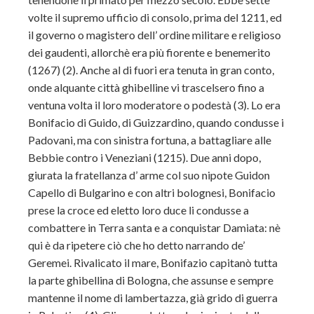
volte il supremo ufficio di consolo, prima del 1211, ed
il governo o magistero dell’ ordine militare e religioso
dei gaudenti, allorchè era più fiorente e benemerito
(1267) (2). Anche al di fuori era tenuta in gran conto,
onde alquante città ghibelline vi trascelsero fino a
ventuna volta il loro moderatore o podestà (3). Lo era
Bonifacio di Guido, di Guizzardino, quando condusse i
Padovani, ma con sinistra fortuna, a battagliare alle
Bebbie contro i Veneziani (1215). Due anni dopo,
giurata la fratellanza d’ arme col suo nipote Guidon
Capello di Bulgarino e con altri bolognesi, Bonifacio
prese la croce ed eletto loro duce li condusse a
combattere in Terra santa e a conquistar Damiata: nè
qui è da ripetere ciò che ho detto narrando de’
Geremei. Rivalicato il mare, Bonifazio capitanò tutta
la parte ghibellina di Bologna, che assunse e sempre
mantenne il nome di lambertazza, già grido di guerra