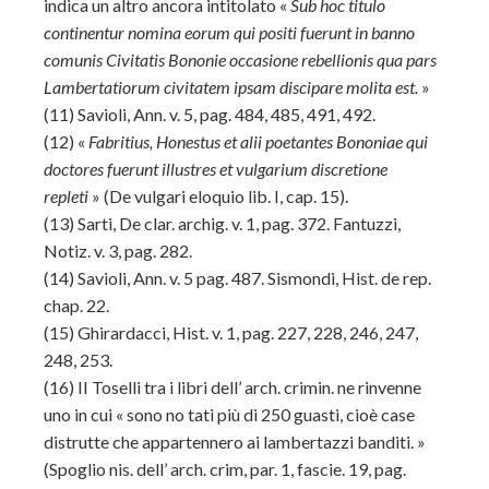
indica un altro ancora intitolato «
Sub hoc titulo
continentur nomina eorum qui positi fuerunt in banno
comunis Civitatis Bononie occasione rebellionis qua pars
Lambertatiorum civitatem ipsam discipare molita est.
»
(11)
Savioli, Ann. v. 5, pag. 484, 485, 491, 492.
(12)
«
Fabritius, Honestus et alii poetantes Bononiae qui
doctores fuerunt illustres et vulgarium discretione
repleti
» (De vulgari eloquio lib. I, cap. 15).
(13)
Sarti, De clar. archig. v. 1, pag. 372. Fantuzzi,
Notiz. v. 3, pag. 282.
(14)
Savioli, Ann. v. 5 pag. 487. Sismondi, Hist. de rep.
chap. 22.
(15)
Ghirardacci, Hist. v. 1, pag. 227, 228, 246, 247,
248, 253.
(16)
II Toselli tra i libri dell’ arch. crimin. ne rinvenne
uno in cui « sono no tati più di 250 guasti, cioè case
distrutte che appartennero ai lambertazzi banditi. »
(Spoglio nis. dell’ arch. crim, par. 1, fascie. 19, pag.