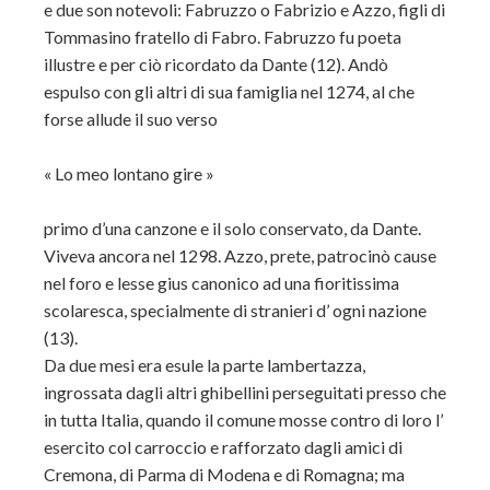
e due son notevoli: Fabruzzo o Fabrizio e Azzo, figli di
Tommasino fratello di Fabro. Fabruzzo fu poeta
illustre e per ciò ricordato da Dante (12). Andò
espulso con gli altri di sua famiglia nel 1274, al che
forse allude il suo verso
« Lo meo lontano gire »
primo d’una canzone e il solo conservato, da Dante.
Viveva ancora nel 1298. Azzo, prete, patrocinò cause
nel foro e lesse gius canonico ad una fioritissima
scolaresca, specialmente di stranieri d’ ogni nazione
(13).
Da due mesi era esule la parte lambertazza,
ingrossata dagli altri ghibellini perseguitati presso che
in tutta Italia, quando il comune mosse contro di loro l’
esercito col carroccio e rafforzato dagli amici di
Cremona, di Parma di Modena e di Romagna; ma