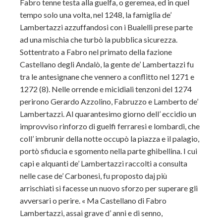
Fabro tenne testa alla guelfa, o geremea, ed in quel
tempo solo una volta, nel 1248, la famiglia de’
Lambertazzi azzuffandosi con i Bualelli prese parte
ad una mischia che turbò la pubblica sicurezza.
Sottentrato a Fabro nel primato della fazione
Castellano degli Andalò, la gente de’ Lambertazzi fu
tra le antesignane che vennero a conflitto nel 1271 e
1272 (8). Nelle orrende e micidiali tenzoni del 1274
perirono Gerardo Azzolino, Fabruzzo e Lamberto de’
Lambertazzi. Al quarantesimo giorno dell’ eccidio un
improvviso rinforzo di guelfi ferraresi e lombardi, che
coll’ imbrunir della notte occupò la piazza e il palagio,
portò sfiducia e sgomento nella parte ghibellina. I cui
capi e alquanti de’ Lambertazzi raccolti a consulta
nelle case de’ Carbonesi, fu proposto daj più
arrischiati si facesse un nuovo sforzo per superare gli
avversari o perire. « Ma Castellano di Fabro
Lambertazzi, assai grave d’ anni e di senno,