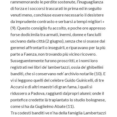
rammemorando le perdite sostenute, l’inuguaglianza
di forza e i soccorsi trascurati in prima ed in seguito
venuti meno, conchiuse essere necessario il desistere
da imprudente contrasto e serbarsi a tempi migliori »
(9). Questo consiglio fu accolto, e poche ore appresso
forse dodicimila tra armati, inermi, donne e fanciulli
uscivano dalla città (2 giugno), senza che si osasse dai
geremei affrontarli o inseguirli, e riparavano per la più
parte a Faenza, non trovando più vicino ricovero.
Susseguentemente furono proscritti, e i nomi loro
registrati nei libri de’ lambertazzi, ossia de’ ghibellini
banditi, che si conservano neh’ archivio notarile (10). E
vi si leggono quelli del celebre Guido Guinicelli, di tre
Accursi e di altri maestri di gran fama, i quali si
ridussero a Padova, raggiunti da’propri alunni; onde il
pontefice credette là trapiantato lo studio bolognese,
come si ha da Guglielmo Abate (11).
Tra codesti banditi ve n’ ha della famiglia Lambertazzi