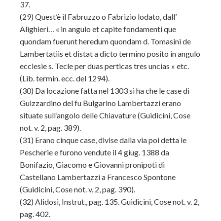
37.
(29)
Quest’è il Fabruzzo o Fabrizio lodato, dall’
Alighieri… « in angulo et capite fondamenti que
quondam fuerunt heredum quondam d. Tomasini de
Lambertatiis et distat a dicto termino posito in angulo
ecclesie s. Tecle per duas perticas tres uncias » etc.
(Lib. termin. ecc. del 1294).
(30)
Da locazione fatta nel 1303 si ha che le case di
Guizzardino del fu Bulgarino Lambertazzi erano
situate sull’angolo delle Chiavature (Guidicini, Cose
not. v. 2, pag. 389).
(31)
Erano cinque case, divise dalla via poi detta le
Pescherie e furono vendute il 4 giug. 1388 da
Bonifazio, Giacomo e Giovanni pronipoti di
Castellano Lambertazzi a Francesco Spontone
(Guidicini, Cose not. v. 2, pag. 390).
(32)
Alidosi, Instrut., pag. 135. Guidicini, Cose not. v. 2,
pag. 402.