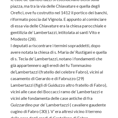
piazza, ma tra la via delle Chiavature e quella degli
Orefici, ove fu costrutto nel 1412 il portico dei banchi,
riformato poscia dal Vignola. E appunto al cominciare
di essa via delle Chiavature era la chiesa parocchiale e
gentilizia de’ Lambertazzi, intitolata ai santi Vito e
Modesto (28).
I deputati a riscontrare i termini sopraddetti, dopo
avere notata la chiesa di s. Maria de’ Rustigani e quella
di s. Tecla de’ Lambertazzi, notano i fondamenti che
già appartennero agli eredi del fu Tommasino
de’Lambertazzi (fratello del celebre Fabro), vicini al
casamento di Gerardo e di Fabruzzo (29)
Lambertazzi (figli di Guiduzzo altro fratello di Fabro),
vicini alle case dei Boccacci ramo de’ Lambertazzi e
vicini alle fondamenta delle case antiche di fra
Guizzardino pur de’ Lambertazzi ( cavaliere gaudente
cugino di Fabro (30) ). V’ era altresì vicino il terreno
delle case degli eredi di Castellano di Fabro