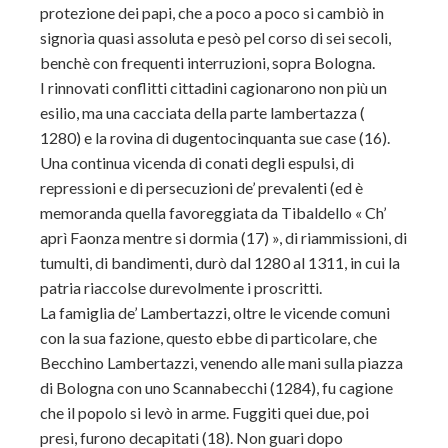
protezione dei papi, che a poco a poco si cambiò in
signorìa quasi assoluta e pesò pel corso di sei secoli,
benchè con frequenti interruzioni, sopra Bologna.
I rinnovati conflitti cittadini cagionarono non più un
esilio, ma una cacciata della parte lambertazza (
1280) e la rovina di dugentocinquanta sue case (16).
Una continua vicenda di conati degli espulsi, di
repressioni e di persecuzioni de’ prevalenti (ed è
memoranda quella favoreggiata da Tibaldello « Ch’
aprì Faonza mentre si dormia (17) », di riammissioni, di
tumulti, di bandimenti, durò dal 1280 al 1311, in cui la
patria riaccolse durevolmente i proscritti.
La famiglia de’ Lambertazzi, oltre le vicende comuni
con la sua fazione, questo ebbe di particolare, che
Becchino Lambertazzi, venendo alle mani sulla piazza
di Bologna con uno Scannabecchi (1284), fu cagione
che il popolo si levò in arme. Fuggiti quei due, poi
presi, furono decapitati (18). Non guari dopo