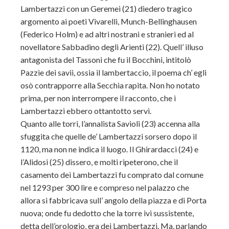
Lambertazzi con un Geremei (21) diedero tragico
argomento ai poeti Vivarelli, Munch-Bellinghausen
(Federico Holm) e ad altri nostrani e stranieri ed al
novellatore Sabbadino degli Arienti (22). Quell’ illuso
antagonista del Tassoni che fu il Bocchini, intitolò
Pazzìe dei savii, ossia il lambertaccio, il poema ch’ egli
osò contrapporre alla Secchia rapita. Non ho notato
prima, per non interrompere il racconto, che i
Lambertazzi ebbero ottantotto servi.
Quanto alle torri, l’annalista Savioli (23) accenna alla
sfuggita che quelle de’ Lambertazzi sorsero dopo il
1120, ma non ne indica il luogo. Il Ghirardacci (24) e
l’Alidosi (25) dissero, e molti ripeterono, che il
casamento dei Lambertazzi fu comprato dal comune
nel 1293 per 300 lire e compreso nel palazzo che
allora si fabbricava sull’ angolo della piazza e di Porta
nuova; onde fu dedotto che la torre ivi sussistente,
detta dell’orologio, era dei Lambertazzi. Ma, parlando