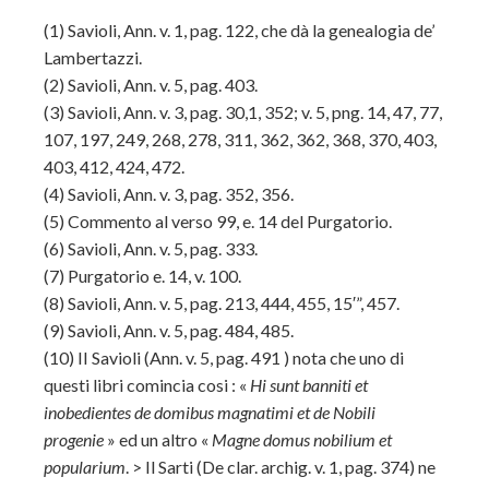
(1)
Savioli, Ann. v. 1, pag. 122, che dà la genealogia de’
Lambertazzi.
(2)
Savioli, Ann. v. 5, pag. 403.
(3)
Savioli, Ann. v. 3, pag. 30,1, 352; v. 5, png. 14, 47, 77,
107, 197, 249, 268, 278, 311, 362, 362, 368, 370, 403,
403, 412, 424, 472.
(4)
Savioli, Ann. v. 3, pag. 352, 356.
(5)
Commento al verso 99, e. 14 del Purgatorio.
(6)
Savioli, Ann. v. 5, pag. 333.
(7)
Purgatorio e. 14, v. 100.
(8)
Savioli, Ann. v. 5, pag. 213, 444, 455, 15′”, 457.
(9)
Savioli, Ann. v. 5, pag. 484, 485.
(10)
II Savioli (Ann. v. 5, pag. 491 ) nota che uno di
questi libri comincia cosi : «
Hi sunt banniti et
inobedientes de domibus magnatimi et de Nobili
progenie
» ed un altro «
Magne domus nobilium et
popularium
. > Il Sarti (De clar. archig. v. 1, pag. 374) ne