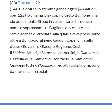
(33)
Docum. n. 99
.
(34)
Il Savioli nello stemma genealogico (Annali v. 1,
pag. 122) lo chiama Gia- copino detto Buglione ; ma
ciò poco monta. Si può in vece notare che questo
nome
o soprannome di Buglione dev’essere una
reminiscenza di crociata, alla quale aveva preso parte,
oltre a Bonifacio, almeno Guidon Capello fratello
d’esso Giovanni o Giacopo Buglione. Cosi
il
Soldano
Albari, il
Saraceno
Lambertini, la
Damiata
di
Castellano, la
Damiata
di Bonifacio, la
Damiata
di
Giovanni tutte de’Gozzadini ed altri cotali nomi, sono
da riferirsi alle crociate