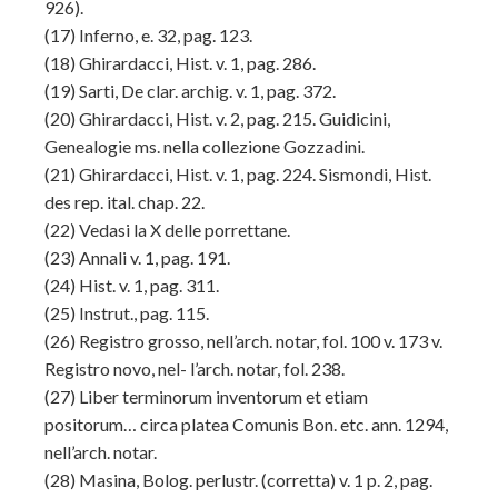
926).
(17)
Inferno, e. 32, pag. 123.
(18)
Ghirardacci, Hist. v. 1, pag. 286.
(19)
Sarti, De clar. archig. v. 1, pag. 372.
(20)
Ghirardacci, Hist. v. 2, pag. 215. Guidicini,
Genealogie ms. nella collezione Gozzadini.
(21)
Ghirardacci, Hist. v. 1, pag. 224. Sismondi, Hist.
des rep. ital. chap. 22.
(22)
Vedasi la X delle porrettane.
(23)
Annali v. 1, pag. 191.
(24)
Hist. v. 1, pag. 311.
(25)
Instrut., pag. 115.
(26)
Registro grosso, nell’arch. notar, fol. 100 v. 173 v.
Registro novo, nel- l’arch. notar, fol. 238.
(27)
Liber terminorum inventorum et etiam
positorum… circa platea Comunis Bon. etc. ann. 1294,
nell’arch. notar.
(28)
Masina, Bolog. perlustr. (corretta) v. 1 p. 2, pag.