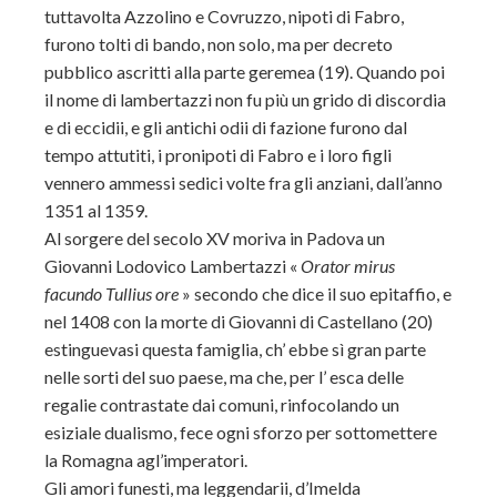
tuttavolta Azzolino e Covruzzo, nipoti di Fabro,
furono tolti di bando, non solo, ma per decreto
pubblico ascritti alla parte geremea (19). Quando poi
il nome di lambertazzi non fu più un grido di discordia
e di eccidii, e gli antichi odii di fazione furono dal
tempo attutiti, i pronipoti di Fabro e i loro figli
vennero ammessi sedici volte fra gli anziani, dall’anno
1351 al 1359.
Al sorgere del secolo XV moriva in Padova un
Giovanni Lodovico Lambertazzi «
Orator mirus
facundo Tullius ore
» secondo che dice il suo epitaffio, e
nel 1408 con la morte di Giovanni di Castellano (20)
estinguevasi questa famiglia, ch’ ebbe sì gran parte
nelle sorti del suo paese, ma che, per l’ esca delle
regalie contrastate dai comuni, rinfocolando un
esiziale dualismo, fece ogni sforzo per sottomettere
la Romagna agl’imperatori.
Gli amori funesti, ma leggendarii, d’Imelda