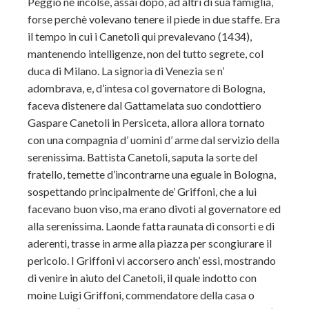
Peggio ne incolse, assai dopo, ad altri di sua famiglia,
forse perchè volevano tenere il piede in due staffe. Era
il tempo in cui i Canetoli qui prevalevano (1434),
mantenendo intelligenze, non del tutto segrete, col
duca di Milano. La signorìa di Venezia se n’
adombrava, e, d’intesa col governatore di Bologna,
faceva distenere dal Gattamelata suo condottiero
Gaspare Canetoli in Persiceta, allora allora tornato
con una compagnia d’ uomini d’ arme dal servizio della
serenissima. Battista Canetoli, saputa la sorte del
fratello, temette d’incontrarne una eguale in Bologna,
sospettando principalmente de’ Griffoni, che a lui
facevano buon viso, ma erano divoti al governatore ed
alla serenissima. Laonde fatta raunata di consorti e di
aderenti, trasse in arme alla piazza per scongiurare il
pericolo. I Griffoni vi accorsero anch’ essi, mostrando
di venire in aiuto del Canetoli, il quale indotto con
moine Luigi Griffoni, commendatore della casa o