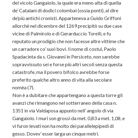
del vicolo Gangaiolo, la quale era meno alta di quella
de’ Catalani di dodici colombai (ossia ponti), al dire
de’più antichi cronisti. Apparteneva a Guido Griffoni
allorchè nel dicembre del 1269 precipitò su due case
vicine di Palmirolo e di Gerarduccio Torelli, e fu
reputato un prodigio che non facesse altre vittime che
un carradore co’ suoi bovi. Il nome di costui, Paolo
Spadacinta da s. Giovanni in Persiceto, non sarebbe
sopravvissuto sei e forse più altri secoli senza questa
catastrofe, ma il povero bifolco avrebbe forse
preferito qualche altro anno di vita alla secolare
nomèa (7).
Non è a dubitare che appartengano a questa torre gli
avanzi che rimangono nel sotterraneo della casa n.
1351 in via Valdaposa appunto nell’ angolo di via
Gangaiolo. I muri son grossi da met. 0,83 a met. 1,08, e
vi furon levati non ha molto dei parallelepipedi di
gesso. Dovev’ esser larga un cinque metri.