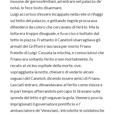
musone de’ gerosolimitani, ad entrare nel palazzo de’
notai, lo fece tosto disarmare.
Luigi accortosi d’essere incappato nella rete si rifuggì
sul tetto del palazzo, e gettando tegole procurava
difendersi da coloro che cercavano di ferirlo. Ma la
lotta era troppo disuguale, e fu ucciso e buttato dal
tetto in piazza. Frattanto il Canetoli sbarragliava gli
armati dei Griffoni e lasciava per morto Friano
fratello di Luigi. Cessata la mischia, e conosciutosi che
Friano era soltanto ferito e non mortalmente, fu
recato al vicino ospitale della morte, ove,
sopraggiunta la notte, chiesero di vederlo alcuni
seguaci del Canetoli, dicendo essere amici di Friano.
Lasciati entrare, dimandavano al ferito come stesse e
in pari tempo afferrandolo pel capo lo tiravano sulla
sponda del letto e gli segavan la gola. Vennero poscia
imprigionati il governatore pontificio e l’
ambasciatore de’ Veneziani,. introdotte le soldatesche