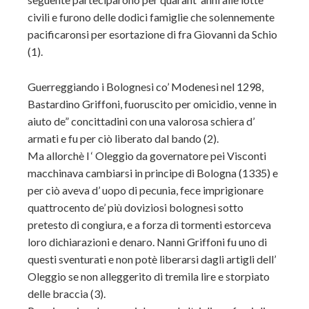
civili e furono delle dodici famiglie che solennemente
pacificaronsi per esortazione di fra Giovanni da Schio
(1).
Guerreggiando i Bolognesi co’ Modenesi nel 1298,
Bastardino Griffoni, fuoruscito per omicidio, venne in
aiuto de” concittadini con una valorosa schiera d’
armati e fu per ciò liberato dal bando (2).
Ma allorchè l ‘ Oleggio da governatore pei Visconti
macchinava cambiarsi in principe di Bologna (1335) e
per ciò aveva d’ uopo di pecunia, fece imprigionare
quattrocento de’ più doviziosi bolognesi sotto
pretesto di congiura, e a forza di tormenti estorceva
loro dichiarazioni e denaro. Nanni Griffoni fu uno di
questi sventurati e non potè liberarsi dagli artigli dell’
Oleggio se non alleggerito di tremila lire e storpiato
delle braccia (3).