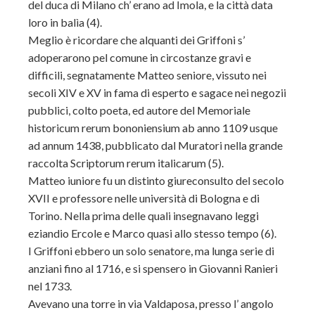
del duca di Milano ch’ erano ad Imola, e la città data
loro in balìa (4).
Meglio è ricordare che alquanti dei Griffoni s’
adoperarono pel comune in circostanze gravi e
difficili, segnatamente Matteo seniore, vissuto nei
secoli XIV e XV in fama di esperto e sagace nei negozii
pubblici, colto poeta, ed autore del Memoriale
historicum rerum bononiensium ab anno 1109 usque
ad annum 1438, pubblicato dal Muratori nella grande
raccolta Scriptorum rerum italicarum (5).
Matteo iuniore fu un distinto giureconsulto del secolo
XVII e professore nelle università di Bologna e di
Torino. Nella prima delle quali insegnavano leggi
eziandio Ercole e Marco quasi allo stesso tempo (6).
I Griffoni ebbero un solo senatore, ma lunga serie di
anziani fino al 1716, e si spensero in Giovanni Ranieri
nel 1733.
Avevano una torre in via Valdaposa, presso l’ angolo