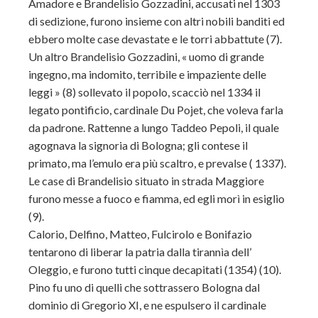
Amadore e Brandelisio Gozzadini, accusati nel 1303
di sedizione, furono insieme con altri nobili banditi ed
ebbero molte case devastate e le torri abbattute (7).
Un altro Brandelisio Gozzadini, « uomo di grande
ingegno, ma indomito, terribile e impaziente delle
leggi » (8) sollevato il popolo, scacciò nel 1334 il
legato pontificio, cardinale Du Pojet, che voleva farla
da padrone. Rattenne a lungo Taddeo Pepoli, il quale
agognava la signoria di Bologna; gli contese il
primato, ma l’emulo era più scaltro, e prevalse ( 1337).
Le case di Brandelisio situato in strada Maggiore
furono messe a fuoco e fiamma, ed egli morì in esiglio
(9).
Calorio, Delfino, Matteo, Fulcirolo e Bonifazio
tentarono di liberar la patria dalla tirannìa dell’
Oleggio, e furono tutti cinque decapitati (1354) (10).
Pino fu uno di quelli che sottrassero Bologna dal
dominio di Gregorio XI, e ne espulsero il cardinale