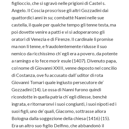
figlioccio, che si sgravò nelle prigioni di Castel s.
Angelo. Il Coscia proscrisse gli altri Gozzadini dai
quattordici anni in su; combattè Nanni nelle sue
castella, il quale per qualche tempo gli tenne testa, ma
poi dovette venire a patti e vi si adoperarono gli
oratori di Venezia e di Firenze. Il cardinale li promise
ma non li tenne, e fraudolentemente ridusse il suo
nemico da ricchissimo ch’ egli era a povero, da potente
a ramingo e lo fece morir esule (1407). Divenuto papa,
col nome di Giovanni XXIII, venne deposto nel concilio
di Costanza, ove fu accusato dall’ uditor di rota
Giovanni Tomari quale ingiusto persecutore de’
Gozzadini (14). Le ossa di Nanni furono quindi
ricondotte in quella patria ch’ egli dilesse, benchè
ingrata, e ritornaronvi i suoi congiunti, i suoi nipoti ed i
suoi figli, uno de’ quali, Giacomo, sottrasse allora
Bologna dalla soggezione della chiesa (1416) (15).
Era un altro suo figlio Delfino, che abbandonò il