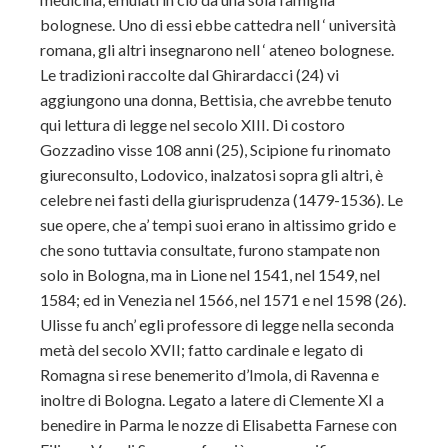
bolognese. Uno di essi ebbe cattedra nell ‘ università
romana, gli altri insegnarono nell ‘ ateneo bolognese.
Le tradizioni raccolte dal Ghirardacci (24) vi
aggiungono una donna, Bettisia, che avrebbe tenuto
qui lettura di legge nel secolo XIII. Di costoro
Gozzadino visse 108 anni (25), Scipione fu rinomato
giureconsulto, Lodovico, inalzatosi sopra gli altri, è
celebre nei fasti della giurisprudenza (1479-1536). Le
sue opere, che a’ tempi suoi erano in altissimo grido e
che sono tuttavia consultate, furono stampate non
solo in Bologna, ma in Lione nel 1541, nel 1549, nel
1584; ed in Venezia nel 1566, nel 1571 e nel 1598 (26).
Ulisse fu anch’ egli professore di legge nella seconda
metà del secolo XVII; fatto cardinale e legato di
Romagna si rese benemerito d’Imola, di Ravenna e
inoltre di Bologna. Legato a latere di Clemente XI a
benedire in Parma le nozze di Elisabetta Farnese con