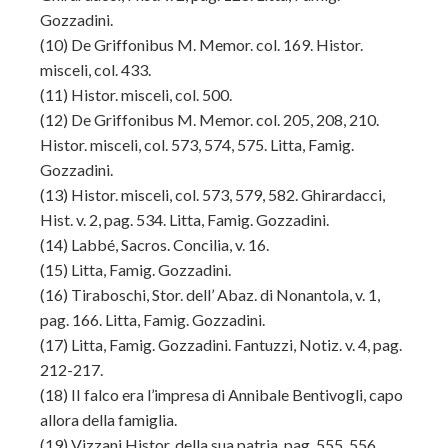
Gozzadini.
(10)
De Griffonibus M. Memor. col. 169. Histor.
misceli, col. 433.
(11)
Histor. misceli, col. 500.
(12)
De Griffonibus M. Memor. col. 205, 208, 210.
Histor. misceli, col. 573, 574, 575. Litta, Famig.
Gozzadini.
(13)
Histor. misceli, col. 573, 579, 582. Ghirardacci,
Hist. v. 2, pag. 534. Litta, Famig. Gozzadini.
(14)
Labbé, Sacros. Concilia, v. 16.
(15)
Litta, Famig. Gozzadini.
(16)
Tiraboschi, Stor. dell’ Abaz. di Nonantola, v. 1,
pag. 166. Litta, Famig. Gozzadini.
(17)
Litta, Famig. Gozzadini. Fantuzzi, Notiz. v. 4, pag.
212-217.
(18)
II falco era l’impresa di Annibale Bentivogli, capo
allora della famiglia.
(19)
Vizzani Histor. della sua patria, pag. 555, 556.