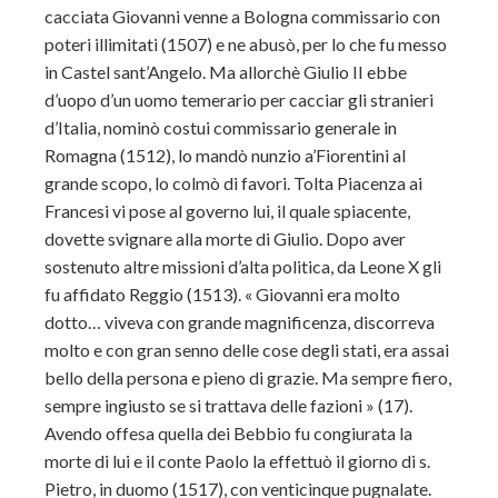
cacciata Giovanni venne a Bologna commissario con
poteri illimitati (1507) e ne abusò, per lo che fu messo
in Castel sant’Angelo. Ma allorchè Giulio II ebbe
d’uopo d’un uomo temerario per cacciar gli stranieri
d’Italia, nominò costui commissario generale in
Romagna (1512), lo mandò nunzio a’Fiorentini al
grande scopo, lo colmò di favori. Tolta Piacenza ai
Francesi vi pose al governo lui, il quale spiacente,
dovette svignare alla morte di Giulio. Dopo aver
sostenuto altre missioni d’alta politica, da Leone X gli
fu affidato Reggio (1513). « Giovanni era molto
dotto… viveva con grande magnificenza, discorreva
molto e con gran senno delle cose degli stati, era assai
bello della persona e pieno di grazie. Ma sempre fiero,
sempre ingiusto se si trattava delle fazioni » (17).
Avendo offesa quella dei Bebbio fu congiurata la
morte di lui e il conte Paolo la effettuò il giorno di s.
Pietro, in duomo (1517), con venticinque pugnalate.