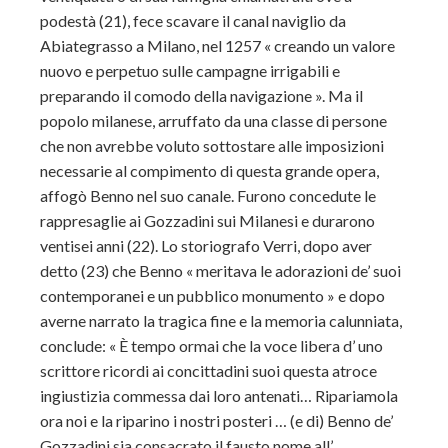
podestà (21), fece scavare il canal naviglio da
Abiategrasso a Milano, nel 1257 « creando un valore
nuovo e perpetuo sulle campagne irrigabili e
preparando il comodo della navigazione ». Ma il
popolo milanese, arruffato da una classe di persone
che non avrebbe voluto sottostare alle imposizioni
necessarie al compimento di questa grande opera,
affogò Benno nel suo canale. Furono concedute le
rappresaglie ai Gozzadini sui Milanesi e durarono
ventisei anni (22). Lo storiografo Verri, dopo aver
detto (23) che Benno « meritava le adorazioni de’ suoi
contemporanei e un pubblico monumento » e dopo
averne narrato la tragica fine e la memoria calunniata,
conclude: « È tempo ormai che la voce libera d’ uno
scrittore ricordi ai concittadini suoi questa atroce
ingiustizia commessa dai loro antenati… Ripariamola
ora noi e la riparino i nostri posteri … (e di) Benno de’
Gozzadini sia consacrato il fausto nome all’