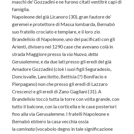
maschi de’ Gozzadini e ne furono citati ventitrè capi di
famiglia.
Napoleone del già Licanoro (30), gran fautore de’
geremei e protettore di Massa lombarda, Bernabò
suo fratello crociato e templare, e il loro zio
Brandelisio di Napoleone, uno dei pacificati con gli
Arienti, divisero nel 1290 case che avevano colà in
strada Maggiore presso la
via Nuova, detta
Gerusalemme
, e da due lati presso gli eredi del già
Amadore Gozzadini (cioè i suoi figli Seguradesio,
Doncisvalle, Lancilotto, Bettisia (?) Bonifacio e
Pierpagano) non che presso gli eredi di Lazzaro
Crescenzi e gli eredi di Zano Gagliani (31). A
Brandelisio toccò tutta la torre con vólta grande, con
tutto il balcone, con la corticella e le case posteriori
fino alla via Gerusalemme. I fratelli Napoleone e
Bernabò ebbero la casa vecchia ossia
la
caminata
(vocabolo degno in tale significazione