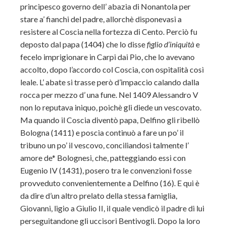
principesco governo dell’ abazia di Nonantola per
stare a’ fianchi del padre, allorchè disponevasi a
resistere al Coscia nella fortezza di Cento. Perciò fu
deposto dal papa (1404) che lo disse
figlio d’iniquità
e
fecelo imprigionare in Carpi dai Pio, che lo avevano
accolto, dopo l’accordo col Coscia, con ospitalità così
leale. L’ abate si trasse però d’impaccio calando dalla
rocca per mezzo d’ una fune. Nel 1409 Alessandro V
non lo reputava iniquo, poichè gli diede un vescovato.
Ma quando il Coscia diventò papa, Delfino gli ribellò
Bologna (1411) e poscia continuò a fare un po’ il
tribuno un po’ il vescovo, conciliandosi talmente l’
amore de* Bolognesi, che, patteggiando essi con
Eugenio IV (1431), posero tra le convenzioni fosse
provveduto convenientemente a Delfino (16). E qui è
da dire d’un altro prelato della stessa famiglia,
Giovanni, ligio a Giulio II, il quale vendicò il padre di lui
perseguitandone gli uccisori Bentivogli. Dopo la loro