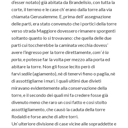
d’esser notato) già abitata da Brandelisio, con tutta la
corte, il terreno e le case ch’ erano dalla torre alla via
chiamata Gerusalemme. E, prima dell’ assegnazione
delle parti, era stato convenuto che i portici della torre
verso strada Maggiore dovessero rimanere sporgenti
soltanto quanto lo si trovavano: che quella delle due
parti cui toccherebbe la caminata vecchia dovess’
avere l’ingresso per la torre direttamente,
com’ è la
porta
, e potesse far la volta per mezzo alla porta ed
abitare la torre. Non gli fosse lecito però di
farvi
sedile
(agiamento), nè di tenervi fieno o paglia, nè
di assottigliarne i muri. I quali ultimi due divieti
miravano evidentemente alla conservazione della
torre, e il secondo dei quali mi fa credere fosse già
divenuto meno che raro un così fatto e così stolto
assottigliamento, che causò la caduta della torre
Rodaldi e forse anche di altre torri.
Un’ ulteriore divisione di case vicine alle sopraddette e