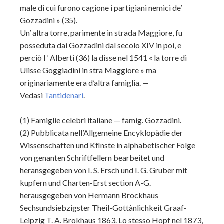
male di cui furono cagione i partigiani nemici de’
Gozzadini » (35).
Un’ altra torre, parimente in strada Maggiore, fu
posseduta dai Gozzadini dal secolo XIV in poi, e
perciò l ‘ Alberti (36) la disse nel 1541 « la torre di
Ulisse Goggiadini in stra Maggiore » ma
originariamente era d’altra famiglia. —
Vedasi
Tantidenari
.
(1)
Famiglie celebri italiane — famig. Gozzadini.
(2)
Pubblicata nell’Allgemeine Encyklopàdie der
Wissenschaften und Kflnste in alphabetischer Folge
von genanten Schriftfellern bearbeitet und
heransgegeben von I. S. Ersch und I. G. Gruber mit
kupfern und Charten-Erst section A-G.
herausgegeben von Hermann Brockhaus
Sechsundsiebzigster Theil-Gottànlichkeit Graaf-
Leipzig T. A. Brokhaus 1863. Lo stesso Hopf nel 1873,