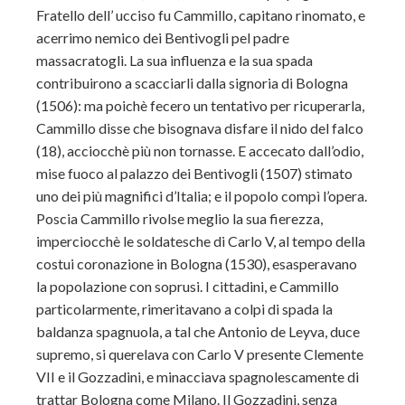
Fratello dell’ ucciso fu Cammillo, capitano rinomato, e
acerrimo nemico dei Bentivogli pel padre
massacratogli. La sua influenza e la sua spada
contribuirono a scacciarli dalla signoria di Bologna
(1506): ma poichè fecero un tentativo per ricuperarla,
Cammillo disse che bisognava disfare il nido del falco
(18), acciocchè più non tornasse. E accecato dall’odio,
mise fuoco al palazzo dei Bentivogli (1507) stimato
uno dei più magnifici d’Italia; e il popolo compì l’opera.
Poscia Cammillo rivolse meglio la sua fierezza,
imperciocchè le soldatesche di Carlo V, al tempo della
costui coronazione in Bologna (1530), esasperavano
la popolazione con soprusi. I cittadini, e Cammillo
particolarmente, rimeritavano a colpi di spada la
baldanza spagnuola, a tal che Antonio de Leyva, duce
supremo, si querelava con Carlo V presente Clemente
VII e il Gozzadini, e minacciava spagnolescamente di
trattar Bologna come Milano. Il Gozzadini, senza