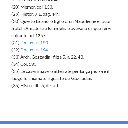
(28)
Memor. col. 133.
(29) H
istor. v. 1, pag. 449.
(30)
Questo Licanoro figlio d’ un Napoleone e i suoi
fratelli Amadore e Brandelisio avevano cinque servi
soltanto nel 1257.
(31)
Docum. n. 180
.
(32)
Docum. n. 194
.
(33)
Arch. Gozzadini, filza 5, n. 22, 43.
(34)
Col. 585.
(35)
Le case rimasero atterrate per lunga pezza e il
luogo fu chiamato il guasto de’ Gozzadini.
(36)
Histor. lib. 6, deca 1.