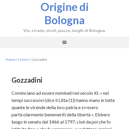
Origine di
Bologna
Vie, strade, vicoli, piazze, luoghi di Bologna.
Home
/
Le torri
/
Gozzadini
Gozzadini
Cominciano ad essere nominati nel secolo XI; « nei
tempi successivi (dice il Litta (1)) hanno mano in tutte
quante le vicende della loro patria e si resero
particolarmente benemeriti della libertà ». Ebbero
luogo in senato dal 1466 al 1797, cioè da poi che fu
istituito fino a che fu soppresso, e sedettero anziani