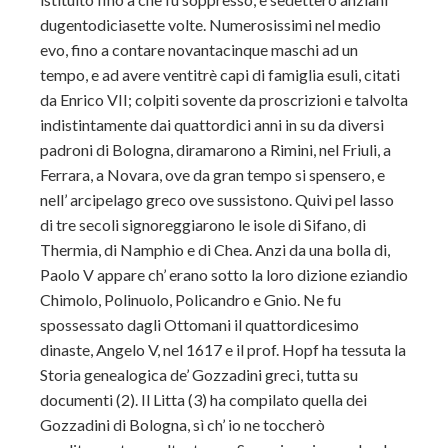
dugentodiciasette volte. Numerosissimi nel medio
evo, fino a contare novantacinque maschi ad un
tempo, e ad avere ventitrè capi di famiglia esuli, citati
da Enrico VII; colpiti sovente da proscrizioni e talvolta
indistintamente dai quattordici anni in su da diversi
padroni di Bologna, diramarono a Rimini, nel Friuli, a
Ferrara, a Novara, ove da gran tempo si spensero, e
nell’ arcipelago greco ove sussistono. Quivi pel lasso
di tre secoli signoreggiarono le isole di Sifano, di
Thermia, di Namphio e di Chea. Anzi da una bolla di,
Paolo V appare ch’ erano sotto la loro dizione eziandio
Chimolo, Polinuolo, Policandro e Gnio. Ne fu
spossessato dagli Ottomani il quattordicesimo
dinaste, Angelo V, nel 1617 e il prof. Hopf ha tessuta la
Storia genealogica de’ Gozzadini greci, tutta su
documenti (2). Il Litta (3) ha compilato quella dei
Gozzadini di Bologna, sì ch’ io ne toccherò