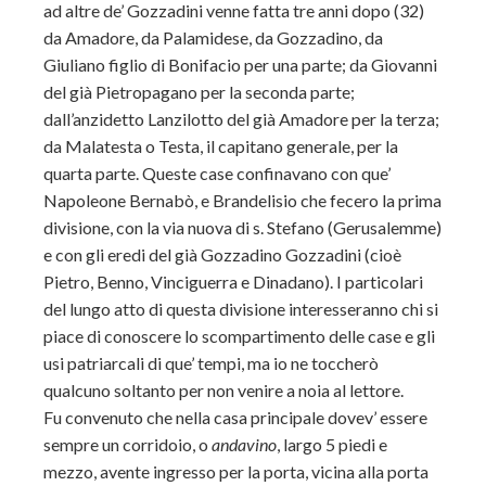
ad altre de’ Gozzadini venne fatta tre anni dopo (32)
da Amadore, da Palamidese, da Gozzadino, da
Giuliano figlio di Bonifacio per una parte; da Giovanni
del già Pietropagano per la seconda parte;
dall’anzidetto Lanzilotto del già Amadore per la terza;
da Malatesta o Testa, il capitano generale, per la
quarta parte. Queste case confinavano con que’
Napoleone Bernabò, e Brandelisio che fecero la prima
divisione, con la via nuova di s. Stefano (Gerusalemme)
e con gli eredi del già Gozzadino Gozzadini (cioè
Pietro, Benno, Vinciguerra e Dinadano). I particolari
del lungo atto di questa divisione interesseranno chi si
piace di conoscere lo scompartimento delle case e gli
usi patriarcali di que’ tempi, ma io ne toccherò
qualcuno soltanto per non venire a noia al lettore.
Fu convenuto che nella casa principale dovev’ essere
sempre un corridoio, o
andavino
, largo 5 piedi e
mezzo, avente ingresso per la porta, vicina alla porta