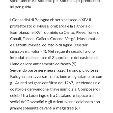
speditamente, e soltanto per Sommi capi, prendendo
lui per guida.
I Gozzadini di Bologna ebbero nel secolo XIV il
protettorato di Massa lombarda e la signoria di
Bombiana, nel XV il dominio su Cento, Pieve, Torre di
Canuli, Foreda, Galiera, Coceno, Vergà, Massumatico
e Castelfiuminese, col titolo di
signori superiori,
difensori e amatori
(4). Nel seguente secolo furono
infeudati delle contee di Zappolino, e del castello di
Liano da loro anticamente edificato (5).
Seguendo parte geremea si azzuffarono più volte in
Bologna con avversarii di fazione e segnatamente con
gli Arienti nel gran conflitto del 1267, uccidendo un di
costoro e derivandone grave inimicizia. Composero i
celebri fra Loderingo e fra Catalano, e la pace tra
sedici de’ Gozzadini e gli Arienti venne celebrata con
grande solennità davanti a’ magistrati (6).