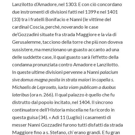
Lanzilotto d’Amadore, nel 1303. E con ciò concordano
due instromenti di divisioni fatti nel 1399 e nel 1401
(33) tra i fratelli Bonifacio e Nanni (le vittime del
cardinal Coscia, perchè, noverando le case
de’Gozzadini situate fra strada Maggiore e la via di
Gerusalemme, tacciono della torre che più non doveva
sussistere, ma menzionano un guasto accanto ad una
delle suddette case, il qual guasto sarà l’effetto della
condanna pronunziata contro Amadore e Lanzilotto.
In queste ultime divisioni pervenne a Nanni
palacium
sive domus magna posita in strata maiori in capella s.
Michaelis de Leproseto, iuxta viam publicam a duobus
lateribus
(ora n. 266). Il qual palazzo è quello che fu
distrutto dal popolo incitato, nel 1404. Il sincrono
continuatore dell’Historia miscella ne fa ricordo in
questa guisa (34). « Adì 11 (Luglio) i casamenti di
messer Nanni Gozzadini furono tutti disfatti da strada
Maggiore fino a s. Stefano, ch’ erano grandi. E fu gran