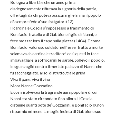
Bologna a libertà e che un anno prima
disdegnosamente rifiutava la signoria della patria,
offertagli da chi poteva assicurargliela: ma il popolo
dà sempre fede a’ suoi istigatori (13).
Il cardinale Coscia s’impossessò a tradimento di
Bonifacio, fratello e di Gabbione figlio di Nanni, e
fece mozzar loro il capo sulla piazza (1404). E come
Bonifacio, valoroso soldato, nell’ esser tratto a morte
sclamava ah cardinale traditore! così questi lo fece
imbavagliare, a soffocargli le parole. Sollevò il popolo,
lo sguinzagliò contro il merlato palazzo di Nanni, che
fu saccheggiato, arso, distrutto, tra le grida
Viva il pane, viva il vino
Mora Nanne Gozzadino.
E così risolvevasi la tragrande aura popolare di cui
Nanni era stato circondato fino allora. Il Coscia
distenne quanti potè de’ Gozzadini, e Bonifacio IX non
risparmiò nè meno la moglie incinta di Gabbione suo