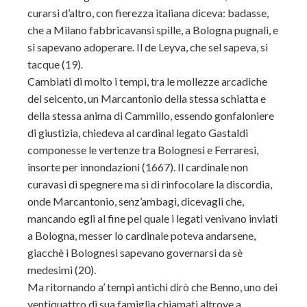
curarsi d’altro, con fierezza italiana diceva: badasse,
che a Milano fabbricavansi spille, a Bologna pugnali, e
si sapevano adoperare. Il de Leyva, che sel sapeva, si
tacque (19).
Cambiati di molto i tempi, tra le mollezze arcadiche
del seicento, un Marcantonio della stessa schiatta e
della stessa anima di Cammillo, essendo gonfaloniere
di giustizia, chiedeva al cardinal legato Gastaldi
componesse le vertenze tra Bolognesi e Ferraresi,
insorte per innondazioni (1667). Il cardinale non
curavasi di spegnere ma sì di rinfocolare la discordia,
onde Marcantonio, senz’ambagi, dicevagli che,
mancando egli al fine pel quale i legati venivano inviati
a Bologna, messer lo cardinale poteva andarsene,
giacchè i Bolognesi sapevano governarsi da sè
medesimi (20).
Ma ritornando a’ tempi antichi dirò che Benno, uno dei
ventiquattro di sua famiglia chiamati altrove a