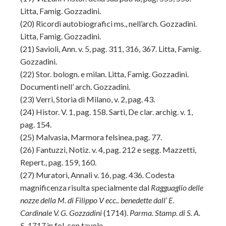
Litta, Famig. Gozzadini.
(20)
Ricordi autobiografici ms., nell’arch. Gozzadini.
Litta, Famig. Gozzadini.
(21)
Savioli, Ann. v. 5, pag. 311, 316, 367. Litta, Famig.
Gozzadini.
(22)
Stor. bologn. e milan. Litta, Famig. Gozzadini.
Documenti nell’ arch. Gozzadini.
(23)
Verri, Storia di Milano, v. 2, pag. 43.
(24)
Histor. V. 1, pag. 158. Sarti, De clar. archig. v. 1,
pag. 154.
(25)
Malvasia, Marmora felsinea, pag. 77.
(26)
Fantuzzi, Notiz. v. 4, pag. 212 e segg. Mazzetti,
Repert., pag. 159, 160.
(27)
Muratori, Annali v. 16, pag. 436. Codesta
magnificenza risulta specialmente dal
Ragguaglio delle
nozze della M. di Filippo V ecc.. benedette dall’ E.
Cardinale V. G. Gozzadini
(1714).
Parma. Stamp. di S. A.
S. 1717
in fol. con tavole.