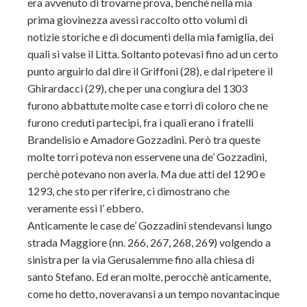
era avvenuto di trovarne prova, benchè nella mia
prima giovinezza avessi raccolto otto volumi di
notizie storiche e di documenti della mia famiglia, dei
quali si valse il Litta. Soltanto potevasi fino ad un certo
punto arguirlo dal dire il Griffoni (28), e dal ripetere il
Ghirardacci (29), che per una congiura del 1303
furono abbattute molte case e torri di coloro che ne
furono creduti partecipi, fra i quali erano i fratelli
Brandelisio e Amadore Gozzadini. Però tra queste
molte torri poteva non esservene una de’ Gozzadini,
perchè potevano non averla. Ma due atti del 1290 e
1293, che sto per riferire, ci dimostrano che
veramente essi l’ ebbero.
Anticamente le case de’ Gozzadini stendevansi lungo
strada Maggiore (nn. 266, 267, 268, 269) volgendo a
sinistra per la via Gerusalemme fino alla chiesa di
santo Stefano. Ed eran molte, perocchè anticamente,
come ho detto, noveravansi a un tempo novantacinque