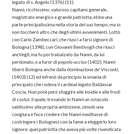
legato di s. Angelo (1376) (11).
Nanni, ricchissimo, valoroso capitano generale,
magistrato energico e grande patriotta, ebbe una
parte principalissima nella storia del suo tempo, ma io
non toccherò altro che degli ultimi avvenimenti. Lottò
con Carlo Zambeccari, che riuscì a farsi signore di
Bologna (1398), con Giovanni Bentivogli che riuscì
anch’egli, ma fu poi trabalzato da Nanni, da lui
perdonato, e a furor di popolo ucciso (1402). Nanni
liberò Bologna anche dalla dominazione de’ Visconti,
(1403) (12) ed infrenò da principio la smania di
principato che rodeva il cardinal legato Baldassar
Coscia. Non potè però sfuggire alle insidie e alle frodi
di costui, il quale, trovando in Nanni un ostacolo
saldissimo alla propria ambizione, simulò una
congiura e fece credere che Nanni meditasse di
costringere i Bolognesi con la fame a eleggerlo loro
signore: quel patriotta che aveva più volte rivendicata