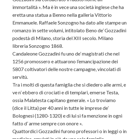
immortalità ». Ma è in vece una società inglese che ha
eretta una statua a Benno nella galleria Vittorio
Emmanuele. Raffaele Sonzogno ha dato alle stampe un
romanzo in sette volumi, intitolato Beno de’ Gozzadini
podestà di Milano, storia del XIII secolo. Milano
libreria Sonzogno 1868.
Candaleone Gozzadini fu uno de’ magistrati che nel
1256 promossero e attuarono l’emancipazione dei
5807 coltivatori delle nostre campagne, vincolati di
servitù.
Tra i molti di questa famiglia che si diedero alle armi, e
ve n’ ebbero di crociati e di templari, emerse Testa,
ossia Malatesta capitano generale. « Lo troviamo
(dice il Litta) per 40 anni in tutte le imprese de’
Bolognesi (1280-1320) e di lui si fa menzione in ogni
fatto d’ arme sempre con onore ».
Quattordici Gozzadini furono professori o in leggi o in
medicina, emulati in ciò da una sola famiglia