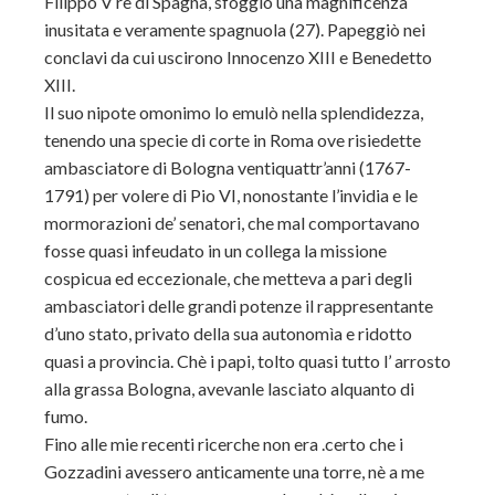
Filippo V re di Spagna, sfoggiò una magnificenza
inusitata e veramente spagnuola (27). Papeggiò nei
conclavi da cui uscirono Innocenzo XIII e Benedetto
XIII.
Il suo nipote omonimo lo emulò nella splendidezza,
tenendo una specie di corte in Roma ove risiedette
ambasciatore di Bologna ventiquattr’anni (1767-
1791) per volere di Pio VI, nonostante l’invidia e le
mormorazioni de’ senatori, che mal comportavano
fosse quasi infeudato in un collega la missione
cospicua ed eccezionale, che metteva a pari degli
ambasciatori delle grandi potenze il rappresentante
d’uno stato, privato della sua autonomìa e ridotto
quasi a provincia. Chè i papi, tolto quasi tutto l’ arrosto
alla grassa Bologna, avevanle lasciato alquanto di
fumo.
Fino alle mie recenti ricerche non era .certo che i
Gozzadini avessero anticamente una torre, nè a me