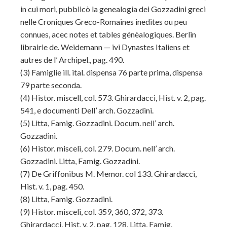
in cui mori, pubblicò la genealogia dei Gozzadini greci
nelle Croniques Greco-Romaines inedites ou peu
connues, acec notes et tables génèalogiques. Berlin
librairie de. Weidemann — ivi Dynastes Italiens et
autres de l’ Archipel., pag. 490.
(3)
Famiglie ill. ital. dispensa 76 parte prima, dispensa
79 parte seconda.
(4)
Histor. miscell, col. 573. Ghirardacci, Hist. v. 2, pag.
541, e documenti Dell’ arch. Gozzadini.
(5)
Litta, Famig. Gozzadini. Docum. nell’ arch.
Gozzadini.
(6)
Histor. misceli, col. 279. Docum. nell’ arch.
Gozzadini. Litta, Famig. Gozzadini.
(7)
De Griffonibus M. Memor. col 133. Ghirardacci,
Hist. v. 1, pag. 450.
(8)
Litta, Famig. Gozzadini.
(9)
Histor. misceli, col. 359, 360, 372, 373.
Ghirardacci, Hist. v. 2, pag. 128. Litta, Famig.