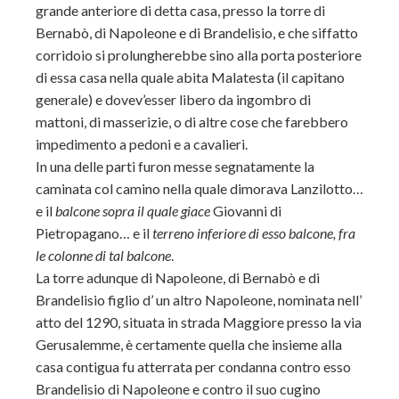
grande anteriore di detta casa, presso la torre di
Bernabò, di Napoleone e di Brandelisio, e che siffatto
corridoio si prolungherebbe sino alla porta posteriore
di essa casa nella quale abita Malatesta (il capitano
generale) e dovev’esser libero da ingombro di
mattoni, di masserizie, o di altre cose che farebbero
impedimento a pedoni e a cavalieri.
In una delle parti furon messe segnatamente la
caminata col camino nella quale dimorava Lanzilotto…
e il
balcone sopra il quale giace
Giovanni di
Pietropagano… e il
terreno inferiore di esso balcone, fra
le colonne di tal balcone
.
La torre adunque di Napoleone, di Bernabò e di
Brandelisio figlio d’ un altro Napoleone, nominata nell’
atto del 1290, situata in strada Maggiore presso la via
Gerusalemme, è certamente quella che insieme alla
casa contigua fu atterrata per condanna contro esso
Brandelisio di Napoleone e contro il suo cugino