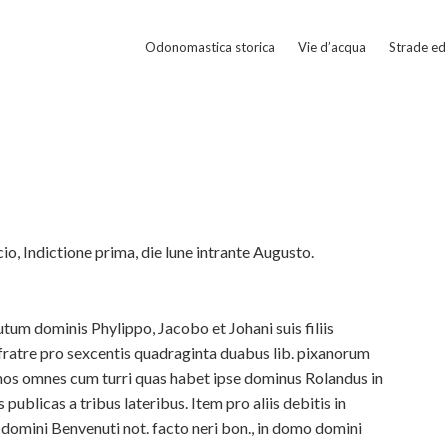
Odonomastica storica
Vie d’acqua
Strade ed 
, Indictione prima, die lune intrante Augusto.
um dominis Phylippo, Jacobo et Johani suis filiis
fratre pro sexcentis quadraginta duabus lib. pixanorum
os omnes cum turri quas habet ipse dominus Rolandus in
s publicas a tribus lateribus. Item pro aliis debitis in
 domini Benvenuti not. facto neri bon., in domo domini