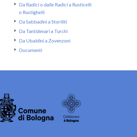
Da Radici o dalle Radici a Rusticelli
o Rustighelli
Da Sabbadini a Storiliti
Da Tantidenari a Turchi
Da Ubaldini a Zovenzoni
Documenti