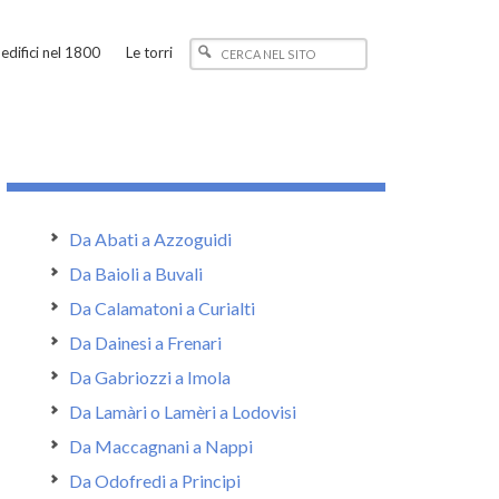
edifici nel 1800
Le torri
Da Abati a Azzoguidi
Da Baioli a Buvali
Da Calamatoni a Curialti
Da Dainesi a Frenari
Da Gabriozzi a Imola
Da Lamàri o Lamèri a Lodovisi
Da Maccagnani a Nappi
Da Odofredi a Principi