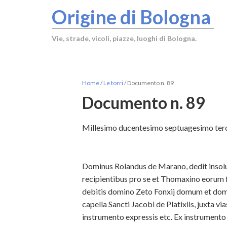
Origine di Bologna
Vie, strade, vicoli, piazze, luoghi di Bologna.
Home
/
Le torri
/
Documento n. 89
Documento n. 89
Millesimo ducentesimo septuagesimo tercio
Dominus Rolandus de Marano, dedit insolut
recipientibus pro se et Thomaxino eorum 
debitis domino Zeto Fonxij domum et dom
capella Sancti Jacobi de Platixiis, juxta via
instrumento expressis etc. Ex instrumento