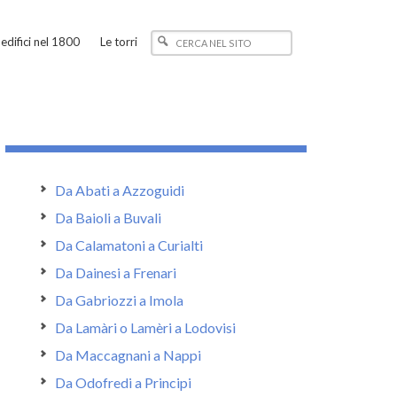
edifici nel 1800
Le torri
Da Abati a Azzoguidi
Da Baioli a Buvali
Da Calamatoni a Curialti
Da Dainesi a Frenari
Da Gabriozzi a Imola
Da Lamàri o Lamèri a Lodovisi
Da Maccagnani a Nappi
Da Odofredi a Principi