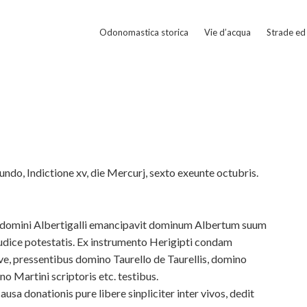
Odonomastica storica
Vie d’acqua
Strade ed 
do, Indictione xv, die Mercurj, sexto exeunte octubris.
 domini Albertigalli emancipavit dominum Albertum suum
judice potestatis. Ex instrumento Herigipti condam
nove, pressentibus domino Taurello de Taurellis, domino
o Martini scriptoris etc. testibus.
sa donationis pure libere sinpliciter inter vivos, dedit