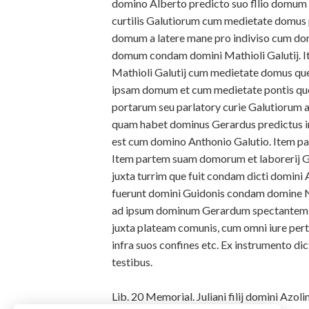
domino Alberto predicto suo fllio domum 
curtilis Galutiorum cum medietate domus 
domum a latere mane pro indiviso cum dom
domum condam domini Mathioli Galutij.
Mathioli Galutij cum medietate domus que 
ipsam domum et cum medietate pontis qu
portarum seu parlatory curie Galutiorum a
quam habet dominus Gerardus predictus in 
est cum domino Anthonio Galutio. Item par
Item partem suam domorum et laborerij Ga
juxta turrim que fuit condam dicti domini
fuerunt domini Guidonis condam domine N
ad ipsum dominum
Gerardum spectantem i
juxta plateam comunis, cum omni iure pert
infra suos confines etc. Ex instrumento dic
testibus.
Lib. 20 Memorial. Juliani filij domini Azolini 