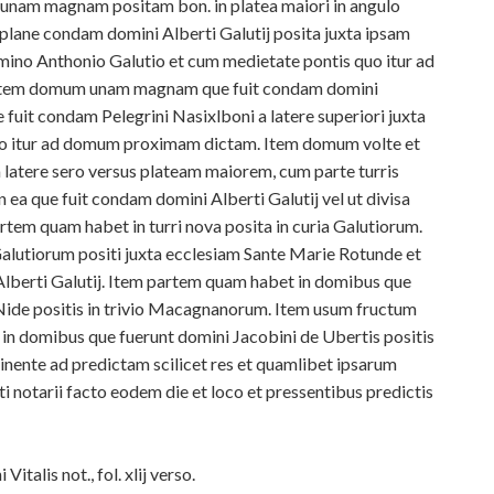
unam magnam positam bon. in platea maiori in angulo
plane condam domini Alberti Galutij posita juxta ipsam
ino Anthonio Galutio et cum medietate pontis quo itur ad
 Item domum unam magnam que fuit condam domini
fuit condam Pelegrini Nasixlboni a latere superiori juxta
o itur ad domum proximam dictam. Item domum volte et
 latere sero versus plateam maiorem, cum parte turris
ea que fuit condam domini Alberti Galutij vel ut divisa
tem quam habet in turri nova posita in curia Galutiorum.
lutiorum positi juxta ecclesiam Sante Marie Rotunde et
 Alberti Galutij. Item partem quam habet in domibus que
ide positis in trivio Macagnanorum. Item usum fructum
n domibus que fuerunt domini Jacobini de Ubertis positis
inente ad predictam scilicet res et quamlibet ipsarum
ti notarii facto eodem die et loco et pressentibus predictis
Vitalis not., fol. xlij verso.