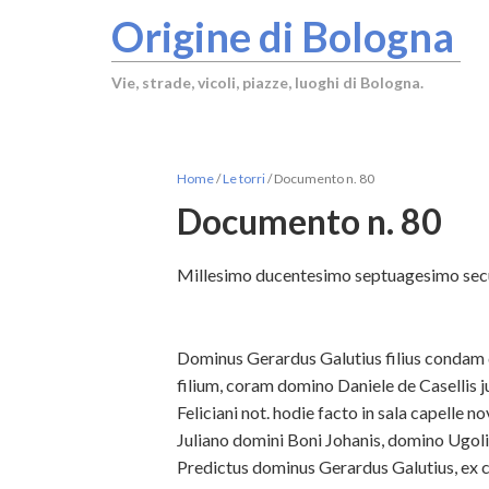
Origine di Bologna
Vie, strade, vicoli, piazze, luoghi di Bologna.
Home
/
Le torri
/
Documento n. 80
Documento n. 80
Millesimo ducentesimo septuagesimo secun
Dominus Gerardus Galutius filius condam
filium, coram domino Daniele de Casellis 
Feliciani not. hodie facto in sala capelle 
Juliano domini Boni Johanis, domino Ugolin
Predictus dominus Gerardus Galutius, ex cau