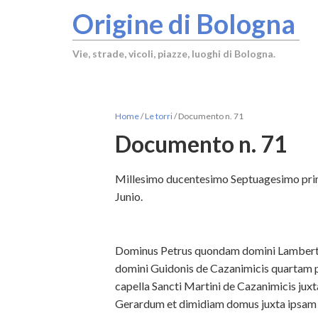
Origine di Bologna
Vie, strade, vicoli, piazze, luoghi di Bologna.
Home
/
Le torri
/
Documento n. 71
Documento n. 71
Millesimo ducentesimo Septuagesimo primo
Junio.
Dominus Petrus quondam domini Lamberti
domini Guidonis de Cazanimicis quartam p
capella Sancti Martini de Cazanimicis jux
Gerardum et dimidiam domus juxta ipsam a