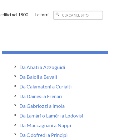
edifici nel 1800
Le torri
Da Abati a Azzoguidi
Da Baioli a Buvali
Da Calamatoni a Curialti
Da Dainesi a Frenari
Da Gabriozzi a Imola
Da Lamàri o Lamèri a Lodovisi
Da Maccagnani a Nappi
Da Odofredi a Principi