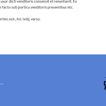
xor dicti venditoris consensit et renuntiavit. Ex
 facto sub porticu venditoris presentibus etc.
, not., fol. Ixiiij. verso.