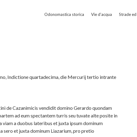
Odonomastica storica
Vie d’acqua
Strade ed 
, Indictione quartadecima, die Mercurij tertio intrante
ni de Cazanimicis vendidit domino Gerardo quondam
artem ad eum spectantem turris seu tuvate alte posite in
ta viam a duobus lateribus et juxta ipsum dominum
 sero et juxta dominum Liazarium, pro pretio