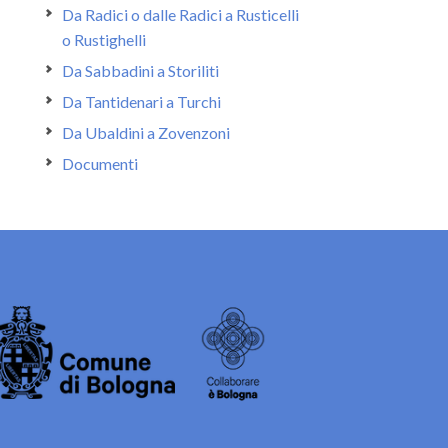
Da Radici o dalle Radici a Rusticelli
o Rustighelli
Da Sabbadini a Storiliti
Da Tantidenari a Turchi
Da Ubaldini a Zovenzoni
Documenti