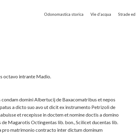
Odonomastica storica
Vie d’acqua
Strade ed 
ris octavo intrante Madio.
 condam domini Albertucij de Baxacomatribus et nepos
atus a dicto suo avo ut dicit ex instrumento Petrizoli de
habuisse et recepisse in doctem et nomine doctis a domino
de Magarotis Octingentas lib. bon., Scilicet ducentas lib.
ta pro matrimonio contracto inter dictum dominum