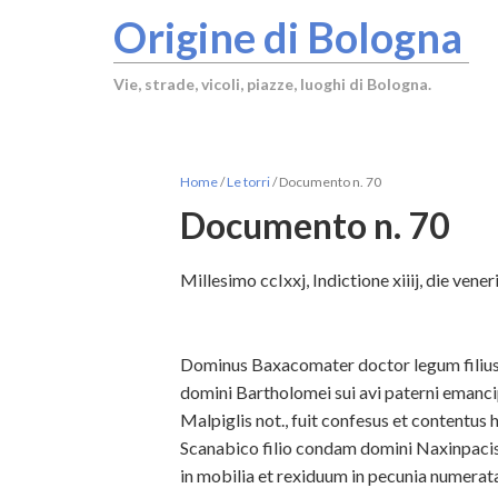
Origine di Bologna
Vie, strade, vicoli, piazze, luoghi di Bologna.
Home
/
Le torri
/
Documento n. 70
Documento n. 70
Millesimo ccIxxj, Indictione xiiij, die vene
Dominus Baxacomater doctor legum filius
domini Bartholomei sui avi paterni emancip
Malpiglis not., fuit confesus et con
tentus 
Scanabico filio condam domini Naxinpacis 
in mobilia et rexiduum in pecunia numera