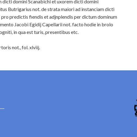
dicti domini Scanabichi et uxorem dicti domini
s Butrigarius not. de strata maiori ad instanciam dicti
pro predictis fiendis et adjnplendis per dictum dominum
mento Jacobi Egidij Capellarii not. facto hodie in brolo
niti, in qua est turis, presentibus etc.
is not., fol. xlviij.