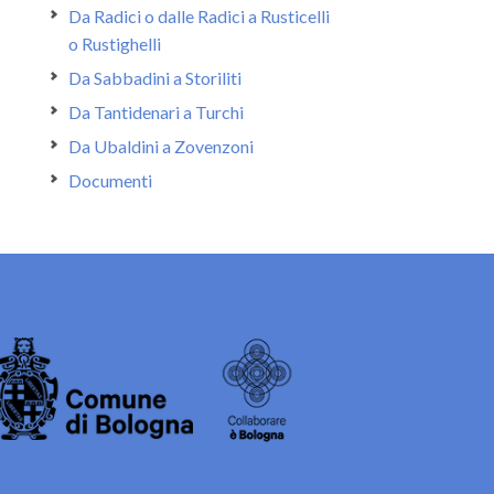
Da Radici o dalle Radici a Rusticelli
o Rustighelli
Da Sabbadini a Storiliti
Da Tantidenari a Turchi
Da Ubaldini a Zovenzoni
Documenti