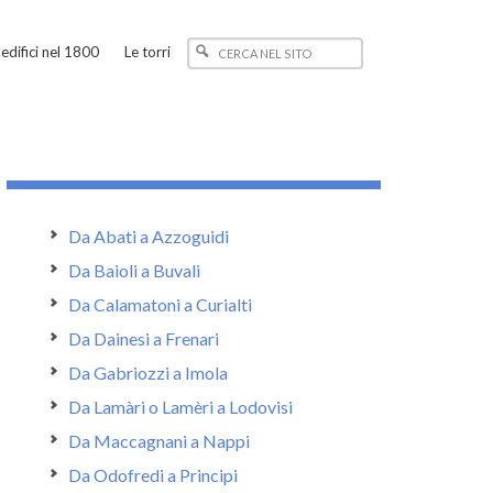
edifici nel 1800
Le torri
Da Abati a Azzoguidi
Da Baioli a Buvali
Da Calamatoni a Curialti
Da Dainesi a Frenari
Da Gabriozzi a Imola
Da Lamàri o Lamèri a Lodovisi
Da Maccagnani a Nappi
Da Odofredi a Principi