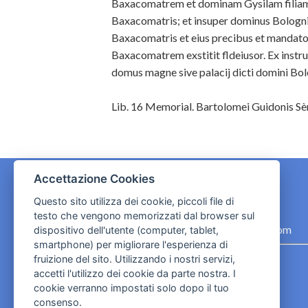
Baxacomatrem et dominam Gysilam filiam 
Baxacomatris; et insuper dominus Bolognitu
Baxacomatris et eius precibus et mandato 
Baxacomatrem exstitit fldeiusor. Ex instru
domus magne sive palacij dicti domini Bolog
Lib. 16 Memorial. Bartolomei Guidonis Sèrtor
Accettazione Cookies
Questo sito utilizza dei cookie, piccoli file di
CONTATTI
testo che vengono memorizzati dal browser sul
contact.originebologna@gmail.com
dispositivo dell'utente (computer, tablet,
smartphone) per migliorare l'esperienza di
Cookies e informativa privacy
fruizione del sito. Utilizzando i nostri servizi,
accetti l'utilizzo dei cookie da parte nostra. I
cookie verranno impostati solo dopo il tuo
consenso.