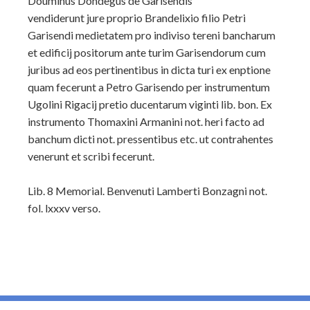
Douminus Dondegus de Garisendis
vendiderunt jure proprio Brandelixio filio Petri
Garisendi medietatem pro indiviso tereni bancharum
et edificij positorum ante turim Garisendorum cum
juribus ad eos pertinentibus in dicta turi ex enptione
quam fecerunt a Petro Garisendo per instrumentum
Ugolini Rigacij pretio ducentarum viginti lib. bon. Ex
instrumento Thomaxini Armanini not. heri facto ad
banchum dicti not. pressentibus etc. ut contrahentes
venerunt et scribi fecerunt.
Lib. 8 Memorial. Benvenuti Lamberti Bonzagni not.
fol. lxxxv verso.