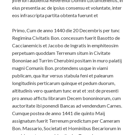
jnferiori audiéntia Reverendi Domini Locumtenentis, in
eius presentia ac de ipsius consensu et voluntate, inter
eos infrascripta partita obtenta fuerunt et
Primo, Cum de anno 1440 die 20 Decembris per tunc
Regimina Civitatis Bon. concessum fuerit Basotto de
Caccianemicis et Jacobo de Ingratis in emphiteosim
perpetuam quoddam Terrenum situm in Civitate
Bononiae ad Turrim Cherubini positam in muro palatij
magni Comunis Bon. protendens usque in viami
publicam, qua itur versus stabula feni et palearum
longitudinis perticarum quinque et pedum duorum,
altitudinis vero quantum tunc erat et :est de presenti
pro annuo affictu librarum Decem bononinorum, cum
auctoritate ibi ponendi Bancas ad vendendum Carnes.
Cumque postea de anno 1441 die quinto Maij
assignatum fuerit Terrenum predictum per Cameram
Bon. Massario, Societati et Hominibus Becariorum in