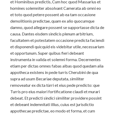
et Hominibus predictis, Cum hoc quod Massarius et
homines solemniter absolvant Camerata ab omni eo
et toto quod petere possent ab ea tam occasione
demolitionis predictae, quam ex alio quocumque
damno, quod allegare possent se supportasse dicta de
causa. Dantes eisdem sindicis plenum arbitrium,
facultatem et potestatem occasione predicta faciendi
et disponendi quicquid eis videbitur utile, necessarium
et opportunum. Super quibus fieri debeant
instrumenta in valida et solemni forma. Decernentes
etiam per
dictas omnes fabas albas quod quedam alia
appotheca existens in pede turris Cherubini de qua
supra ad usum Becariae deputata, similiter
removeatur ex dicta tùrri et eius pede predicto: que
Turris pro eius maiori fortificatìone claudi et murari
debeat. Et predicti sindici similiter providere possint
et debeant indemnitati illius, cuius est jurisdictio
appothecae predictae, eo modo et forma, et cum