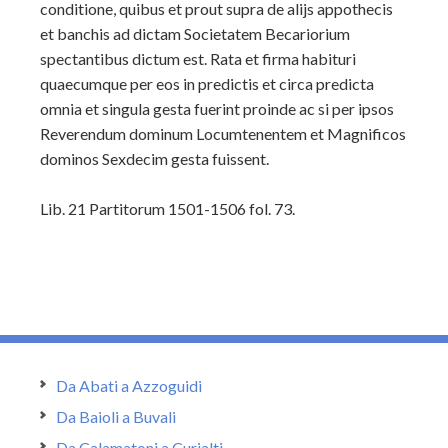
conditione, quibus et prout supra de alijs appothecis
et banchis ad dictam Societatem Becariorium
spectantibus dictum est. Rata et firma habituri
quaecumque per eos in predictis et circa predicta
omnia et singula gesta fuerint proinde ac si per ipsos
Reverendum dominum Locumtenentem et Magnificos
dominos Sexdecim gesta fuissent.
Lib. 21 Partitorum 1501-1506 fol. 73.
Da Abati a Azzoguidi
Da Baioli a Buvali
Da Calamatoni a Curialti