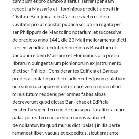
cambium et pro cambio alterius
Terreni per eam
recepti a Massario et Hominibus predictis positi in
Civitate Bon. juxta olim Carceres veteres dicte
Civitatis pro ut constat publica scriptura rogata per
ser Philippum de Manzolino notarium, et successive
de predicto anno 1441 die 23 Maij melioramenta dicti
Terreni vendita fuerint per predictos Basottum et
Jacobum eidem Massario et Hominibus pro pretio
librarum quingentarum pichionorum ex jnstrumento
dicti ser Philippi. Considerantes Edificia et Bancas
predictas palatio predicto adherentes ipsum palatium
non solum occupare et deformare verum etiam illud
minus tutum reddere; per omnes fabas albas
decreverunt quod dictae Ban- chae et Edificia
existentia super Terreno de quo supra totaliter a muro
palatij et ex Terreno predicto amoveantur et
demoliantur, ita quod murus dicti palatij in illa parte
remaneat liber, vacuus et expeditus, sicut erat ante