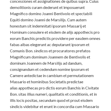
concessiones et assignationes de quibus supra. Cuius
demolitionis curam
dederunt et imposuerunt
Magnifico domino Joanni Bentivolo et spectabili
Equiti domino Joanni de Marsilijs. Cum autem
honestum sit indemnitati ipsorum Massarij et
Hominum consulere et eisdem de alijs appothecis pro
eorum Banchis predictis provìdere per easdem omnes
fabas albas elegerunt ac deputarunt ipsorum et
Comunis Bon. sindicos et procuratores prefatos
Magnificum dominum Joannem de Bentivolis et
dominum Joannem de Marsilijs ad dandum,
consignandum et cedendum nomine ipsorum et
Camere antedictae in cambium et permutationem
Massario et hominibus Societatis predictae
alias
appothecas pro dictis eorum Banchis in Civitate
Bon. sitas illius numeri, qualitatis et conditionis, et in
illis locis positas, secundum quod et prout eisdem
sindicis videbitur et erunt in concordia cum Massario