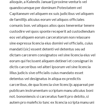
alioquin, a Kalendis Januarij proxime venturis vel
quandocumque per dominum Potestatem vel
Capitaneum vel aliquem ex suis judicibus vel aliquem
de famillijs alicuius eorum vel aliquos officiales
comunis bon. vel aliquos alios quos tenerentur tenere
custodire vel quos sponte receperit ad custodiendum
eos vel aliquem eorum carceratorum non relassare
sine expressa licencia eius domini vel officialis, cuius
mandati (sic) essent detenti vel detentus seu ad
dictam carcerem consignatos vel sine licencia eius vel
eorum qui fecissent aliquem detineri et consignari in
dictis carceribus vel alteri ipsorum vel sine
licencia
illius judicis sive officialis cuius mandato esset
detentus vel designatus in aliqua ex predictis
carceribus, de qua licencia sive licencijs appareat per
publicum instrumentum scriptum manu alicuius boni
not. bononiensis si carceratus fuerit pro debito, si
autem pro maleficio tunc ex licencia scripta manu uni