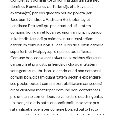
dominus Bonvelanus de Tederisijs etc. Et visa et
examina(to) per eos quedam petitio poreta per
Jacobum Dondidey, Andream Bertholomey et
Landinum Petrizoli qui pecierunt ad utillitatem
comunis bon. dari et locari ad unum annum, incoando
in kalendis Januarii proxime venturis, custodiam
carcerum comunis bon. silicet Turis de subtus camere
superioris et Malpage, pro qua custodia flenda
Comune bon. consuevit solvere custodibus dictarum
carcerum et projusticia fienda circha quantitatem
setingentarum libr. bon., dicendo quod non competit
comuni bon. dictam quantitatem pecunie expendere
sed pocius potest comuni bon. utillitatem consequi si
dicta custodia locetur per comune bon. conferentes
pro uno anno comuni bon. se velie dare quadringentas
lib. bon., et dictis patis et conditionibus solvere pro
rata, silicet eisdem per comune bon. ad patta facta