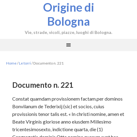
Origine di
Bologna
Vie, strade, vicoli, piazze, luoghi di Bologna.
Home
/
Le torri
/
Documento n. 221
Documento n. 221
Constat quamdam provissionem factam.per dominos
Bonvilanum de Tederixij (sic) et socios, cuius
provissionis tenor talis est. « In christi nomine, amen et
Beate Virginis gloriose anno eiusdem Millesimo
tricentesimosexto, indictione quarta, die (1)
Congregatis dominis Otto nomina quorum sunt hec