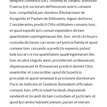
tempore Dominico (sic) Tolomey et Johanis: Bonvisini
Francucij et sociorum deffensorum averis comunis
bon. compilla(ta) per dominos Bliobarisium de
Azoguidis et Paulum de Sillimannis, legum dottores.
Considerantes predicti Otto utillitatem comunis bon.,
et quod expedit ipsi comuni expendere dictam
quantitatem septingentarum libr. bon. vel id circha pro
custodia dictarum carcerum vel justicia fienda et quod
comune bon. cessando a predictis expensis potest
inde lucrari circha quantitatem quadringentarum libr.
bon. et ultra singulis annis, providerunt, ordinaverunt,
dispensaverunt et flrmaverunt predicti domini Otto
unanimiter et concorditer, quod dicta peticio
procedat et quod remaneat in provisione dominorum
Pacis de Salliceto et Guidonis Bontalenti officialum
comunis bon. officio bladi faciendi, disponendi,
vendendi et locandi dictam custodiam et justiciam, et
quod ipsi ambo habeant plenum, purum et merum