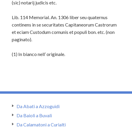
(sic) notarij judicis etc.
Lib. 114 Memorial. An. 1306 liber seu quaternus
continens in se securitates Capitaneorum Castrorum
et eciam Custodum comunis et populi bon. etc. (non
paginato).
(1)
In bianco nell’ originale.
Da Abati a Azzoguidi
Da Baioli a Buvali
Da Calamatoni a Curialti