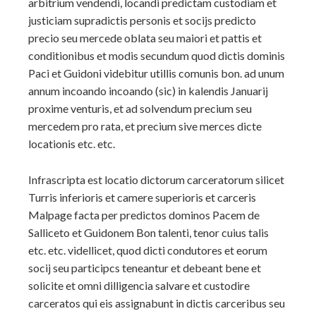
arbitrium vendendi, locandi predictam custodiam et
justiciam supradictis personis et socijs predicto
precio seu mercede oblata seu maiori et pattis et
conditionibus et modis secundum quod dìctis dominis
Paci et Guidoni videbitur utillis comunis bon. ad unum
annum incoando incoando (sic) in kalendis Januarij
proxime venturis, et ad solvendum precium seu
mercedem pro rata, et precium sive merces dicte
locationis etc. etc.
Infrascripta est locatio dictorum carceratorum silicet
Turris inferioris et camere superioris et carceris
Malpage facta per predictos dominos Pacem de
Salliceto et Guidonem Bon talenti, tenor cuius talis
etc. etc. videllicet, quod dicti condutores et eorum
socij seu participcs teneantur et debeant bene et
solicite et omni dilligencia salvare et custodire
carceratos qui eis assignabunt in dictis carceribus seu