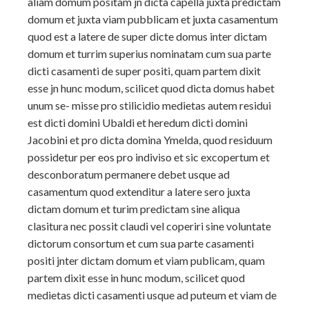
aliam domum positam jn dicta capella juxta predictam
domum et juxta viam pubblicam et juxta casamentum
quod est a latere de super dicte domus
inter dictam
domum et turrim superius nominatam cum sua parte
dicti casamenti de super positi, quam partem dixit
esse jn hunc modum, scilicet quod dicta domus habet
unum se- misse pro stilicidio medietas autem residui
est dicti domini Ubaldi et heredum dicti domini
Jacobini et pro dicta domina Ymelda, quod residuum
possidetur per eos pro indiviso et sic excopertum et
desconboratum permanere debet usque ad
casamentum quod extenditur a latere sero juxta
dictam domum et turim predictam sine aliqua
clasitura nec possit claudi vel coperiri sine voluntate
dictorum consortum et cum sua parte casamenti
positi jnter dictam domum et viam publicam, quam
partem dixit esse in hunc modum, scilicet quod
medietas dicti casamenti usque ad puteum et viam de