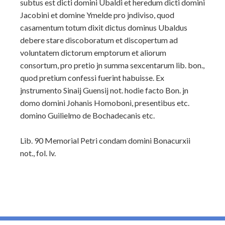
subtus est dicti domini Ubaldi et heredum dicti domini
Jacobini et
domine Ymelde pro jndiviso, quod
casamentum totum dixit dictus dominus Ubaldus
debere stare discoboratum et discopertum ad
voluntatem dictorum emptorum et aliorum
consortum, pro pretio jn summa sexcentarum lib. bon.,
quod pretium confessi fuerint habuisse. Ex
jnstrumento Sinaij Guensij not. hodie facto Bon. jn
domo domini Johanis Homoboni, presentibus etc.
domino Guilielmo de Bochadecanis etc.
Lib. 90 Memorial Petri condam domini Bonacurxii
not., fol. lv.