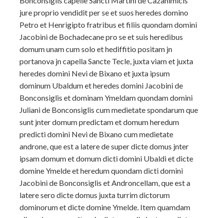
Bonconsiglis capelle Sancti Martini de Cazanimicis
jure proprio vendidit per se et suos heredes domino
Petro et Henrigipto fratribus et filiis quondam domini
Jacobini de Bochadecane pro se et suis heredibus
domum unam cum solo et hediffitio positam jn
portanova jn capella Sancte Tecle, juxta viam et juxta
heredes domini Nevi de Bixano et juxta ipsum
dominum Ubaldum et heredes domini Jacobini de
Bonconsiglis et dominam Ymeldam quondam domini
Juliani de Bonconsiglis cum medietate spondarum que
sunt jnter domum predictam et domum heredum
predicti domini Nevi de Bixano cum medietate
androne, que est a latere de super dicte domus jnter
ipsam domum et domum dicti domini Ubaldi et dicte
domine Ymelde et heredum quondam dicti domini
Jacobini de Bonconsiglis et Androncellam, que est a
latere sero dicte domus juxta turrim dictorum
dominorum et dicte domine Ymelde. Item quamdam