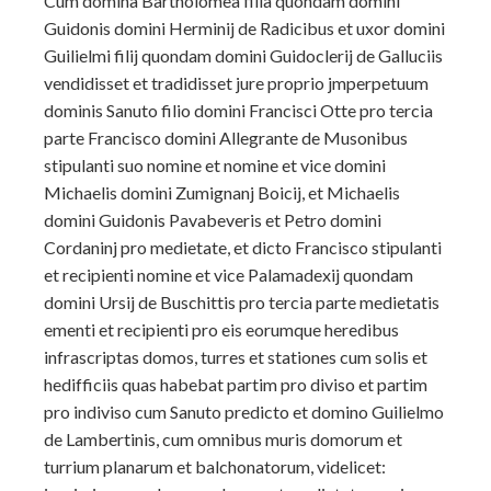
Cum domina Bartholomea filia quondam domini
Guidonis domini Herminij de Radicibus et uxor domini
Guilielmi filij quondam domini Guidoclerij de Galluciis
vendidisset et tradidisset jure proprio jmperpetuum
dominis Sanuto filio domini Francisci Otte pro tercia
parte Francisco domini Allegrante de Musonibus
stipulanti suo nomine et nomine et vice domini
Michaelis domini Zumignanj Boicij, et Michaelis
domini Guidonis Pavabeveris et Petro domini
Cordaninj pro medietate, et dicto Francisco stipulanti
et recipienti nomine et vice Palamadexij quondam
domini Ursij de Buschittis pro tercia parte medietatis
ementi et recipienti pro eis eorumque heredibus
infrascriptas domos, turres et stationes cum solis et
hedifficiis quas habebat partim pro diviso et partim
pro indiviso cum Sanuto predicto et domino Guilielmo
de Lambertinis, cum omnibus muris domorum et
turrium planarum et balchonatorum, videlicet: