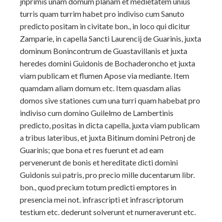
jnprimis unam domum planam et medietatem unius
turris quam turrim ha
bet pro indiviso cum Sanuto
predicto positam in civitate bon., in loco qui dicitur
Zamparie, in capella Sancti Laurencij de Guarinis, juxta
dominum Bonincontrum de Guastavillanis et juxta
heredes domini Guidonis de Bochaderoncho et juxta
viam publicam et flumen Apose via mediante. Item
quamdam aliam domum etc. Item quasdam alias
domos sive stationes cum una turri quam habebat pro
indiviso cum domino Guilelmo de Lambertinis
predicto, positas in dicta capella, juxta viam publicam
a tribus lateribus, et juxta Bitinum domini Petronj de
Guarinis; que bona et res fuerunt et ad eam
pervenerunt de bonis et hereditate dicti domini
Guidonis sui patris, pro precio mille ducentarum libr.
bon., quod precium totum predicti emptores in
presencia mei not. infrascripti et infrascriptorum
testium etc. dederunt solverunt et numeraverunt etc.