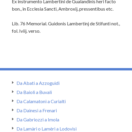
Ex instrumento Lambertini de Gua
landinis heri facto
bon., in Ecclesia Sancti, Ambroxij, pressentibus etc.
Lib. 76 Memorial. Guidonis Lambertinj de Stifunti not.,
fol. Iviij. verso.
Da Abati a Azzoguidi
Da Baioli a Buvali
Da Calamatoni a Curialti
Da Dainesi a Frenari
Da Gabriozzi a Imola
Da Lamàri o Lamèri a Lodovisi