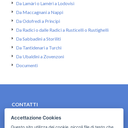
Da Lamàri o Lamèri a Lodovisi
Da Maccagnani a Nappi
Da Odofredi a Principi
Da Radici o dalle Radici a Rusticelli o Rustighelli
Da Sabbadini a Storiliti
Da Tantidenari a Turchi
Da Ubaldini a Zovenzoni
Documenti
CONTATTI
contact.originebologna@gmail.com
Accettazione Cookies
Cookies e informativa privacy
Questo sito utilizza dei cookie, piccoli file di testo che