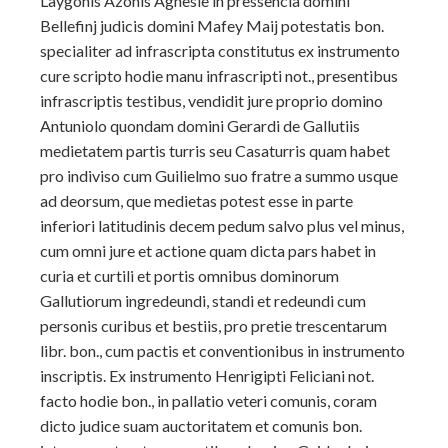
Laygonis Azonis Agnesie in pressencia domini
Bellefinj judicis domini Mafey Maij potestatis bon.
specialiter ad infrascripta constitutus ex instrumento
cure scripto hodie manu infrascripti not., presentibus
infrascriptis testibus, vendidit jure proprio domino
Antuniolo quondam domini Gerardi de Gallutiis
medietatem partis turris seu Casaturris quam habet
pro indiviso cum Guilielmo suo fratre a summo usque
ad deorsum, que medietas potest esse in parte
inferiori latitudinis decem pedum salvo plus vel minus,
cum omni jure et actione quam dicta pars habet in
curia et curtili et portis omnibus dominorum
Gallutiorum ingredeundi, standi et redeundi cum
personis curibus et bestiis, pro pretie trescentarum
libr. bon., cum pactis et conventionibus in instrumento
inscriptis. Ex instrumento Henrigipti Feliciani not.
facto hodie bon., in pallatio veteri comunis, coram
dicto judice suam auctoritatem et comunis bon.