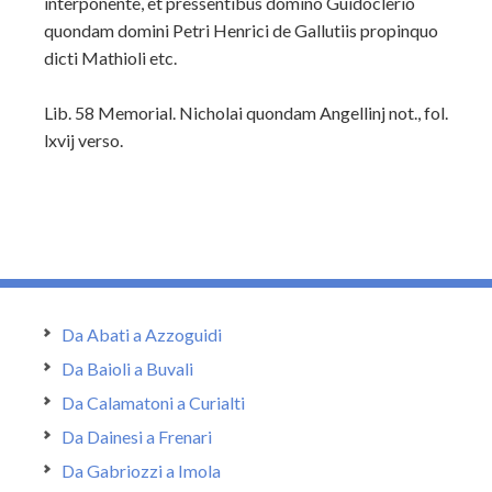
interponente, et pressentibus domino Guidoclerio
quondam domini Petri Henrici de Gallutiis propinquo
dicti Mathioli etc.
Lib. 58 Memorial. Nicholai quondam Angellinj not., fol.
lxvij verso.
Da Abati a Azzoguidi
Da Baioli a Buvali
Da Calamatoni a Curialti
Da Dainesi a Frenari
Da Gabriozzi a Imola