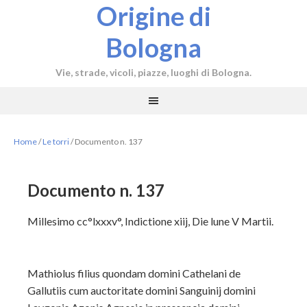
Origine di
Bologna
Vie, strade, vicoli, piazze, luoghi di Bologna.
Home
/
Le torri
/
Documento n. 137
Documento n. 137
Millesimo cc
°
lxxxv°, Indictione xiij, Die lune V Martii.
Mathiolus filius quondam domini Cathelani de
Gallutiis cum auctoritate domini Sanguinij domini