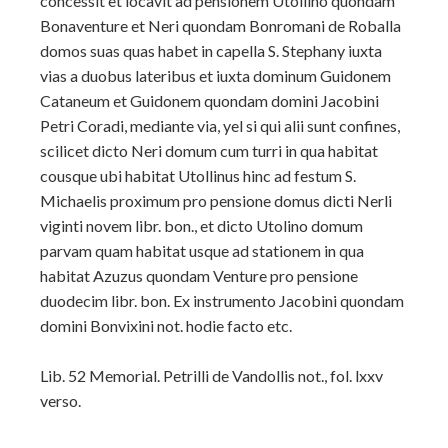
concessit et locavit ad pensionem Utollino quondam
Bonaventure et Neri quondam Bonromani de Roballa
domos suas quas habet in capella S. Stephany iuxta
vias a duobus lateribus et iuxta dominum Guidonem
Cataneum et Guidonem quondam domini Jacobini
Petri Coradi, mediante via, yel si qui alii sunt confines,
scilicet dicto Neri domum cum turri in qua habitat
cousque ubi habitat Utollinus hinc ad festum S.
Michaelis proximum pro pensione domus dicti Nerli
viginti novem libr. bon., et dicto Utolino domum
parvam quam habitat usque ad stationem in qua
habitat Azuzus quondam Venture pro pensione
duodecim libr. bon. Ex instrumento Jacobini quondam
domini Bonvixini not. hodie facto etc.
Lib. 52 Memorial. Petrilli de Vandollis not., fol. lxxv
verso.