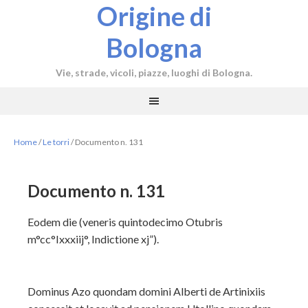
Origine di
Bologna
Vie, strade, vicoli, piazze, luoghi di Bologna.
Home
/
Le torri
/
Documento n. 131
Documento n. 131
Eodem die (veneris quintodecimo Otubris
m°cc°Ixxxiij°, Indictione xj”).
Dominus Azo quondam domini Alberti de Artinixiis