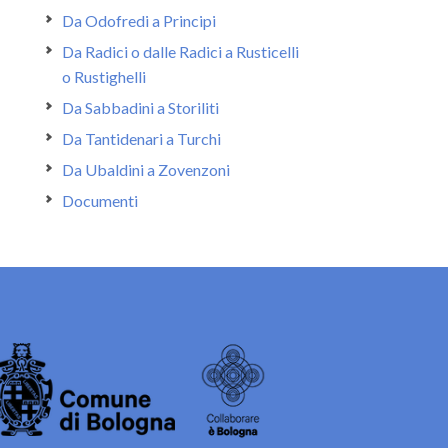
Da Odofredi a Principi
Da Radici o dalle Radici a Rusticelli
o Rustighelli
Da Sabbadini a Storiliti
Da Tantidenari a Turchi
Da Ubaldini a Zovenzoni
Documenti