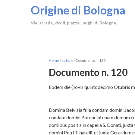
Origine di Bologna
Vie, strade, vicoli, piazze, luoghi di Bologna.
Home
/
Le torri
/
Documento n. 120
Documento n. 120
Eodem die (Jovis quintodecimo Otubris m.°cc
Domina Belvisia filia condam domini Jaco
condam domini Butoncini unam domum cum t
domibus positis in capella S. Donati, juxt
domini Petri Tinarelli, et juxta Gerardum 