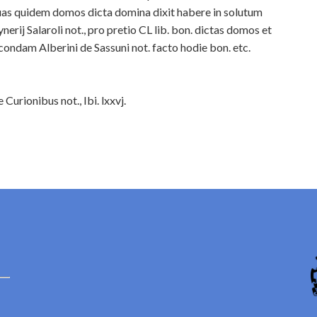
uas quidem domos dicta domina dixit habere in solutum
j Salaroli not., pro pretio CL lib. bon. dictas domos et
condam Alberini de Sassuni not. facto hodie bon. etc.
urionibus not., Ibi. lxxvj.