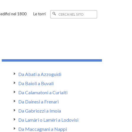
edifici nel 1800
Le torri
Da Abati a Azzoguidi
Da Baioli a Buvali
Da Calamatoni a Curialti
Da Dainesi a Frenari
Da Gabriozzi a Imola
Da Lamàri o Lamèri a Lodovisi
Da Maccagnani a Nappi