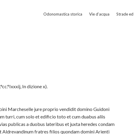
Odonomastica storica
Vie d’acqua
Strade ed 
.°Ixxxij, In dizione x).
bini Marcheselle jure proprio vendidit domino Guidoni
urri, cum solo et edificio toto et cum duabus aliis
a vias publicas a duobus lateribus et juxta heredes condam
et Aldrevandinum fratres filios quondam domini Arienti