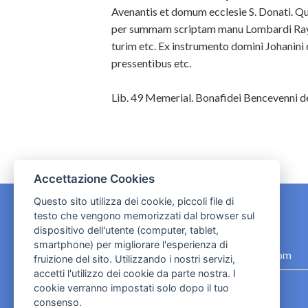
Avenantis et domum ecclesie S. Donati. Q
per summam scriptam manu Lombardi Rayneri
turim etc. Ex instrumento domini Johanini 
pressentibus etc.
Lib. 49 Memerial. Bonafidei Bencevenni de C
Accettazione Cookies
Questo sito utilizza dei cookie, piccoli file di
testo che vengono memorizzati dal browser sul
dispositivo dell'utente (computer, tablet,
CONTATTI
smartphone) per migliorare l'esperienza di
contact.originebologna@gmail.com
fruizione del sito. Utilizzando i nostri servizi,
accetti l'utilizzo dei cookie da parte nostra. I
Cookies e informativa privacy
cookie verranno impostati solo dopo il tuo
consenso.