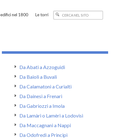
edifici nel 1800
Le torri
Da Abati a Azzoguidi
Da Baioli a Buvali
Da Calamatoni a Curialti
Da Dainesi a Frenari
Da Gabriozzi a Imola
Da Lamàri o Lamèri a Lodovisi
Da Maccagnani a Nappi
Da Odofredi a Principi