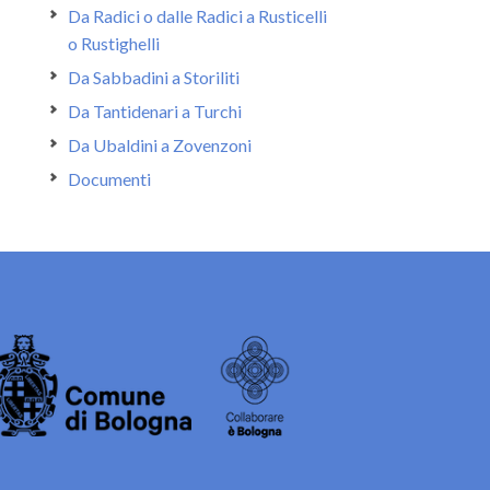
Da Radici o dalle Radici a Rusticelli
o Rustighelli
Da Sabbadini a Storiliti
Da Tantidenari a Turchi
Da Ubaldini a Zovenzoni
Documenti