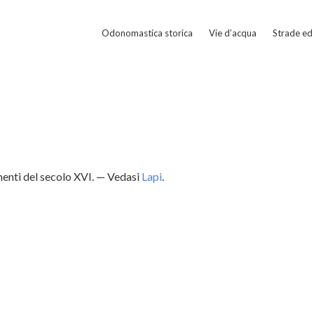
Odonomastica storica
Vie d’acqua
Strade ed 
enti del secolo XVI. — Vedasi
Lapi
.