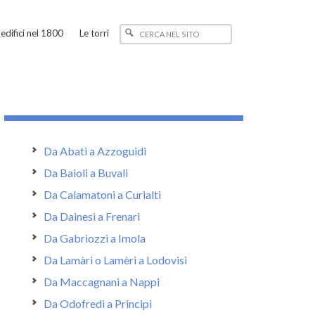
edifici nel 1800
Le torri
Da Abati a Azzoguidi
Da Baioli a Buvali
Da Calamatoni a Curialti
Da Dainesi a Frenari
Da Gabriozzi a Imola
Da Lamàri o Lamèri a Lodovisi
Da Maccagnani a Nappi
Da Odofredi a Principi