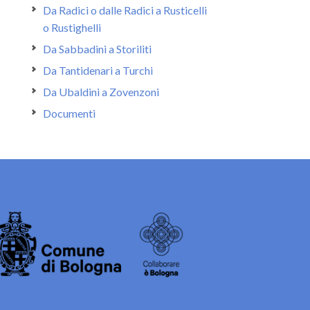
Da Radici o dalle Radici a Rusticelli
o Rustighelli
Da Sabbadini a Storiliti
Da Tantidenari a Turchi
Da Ubaldini a Zovenzoni
Documenti