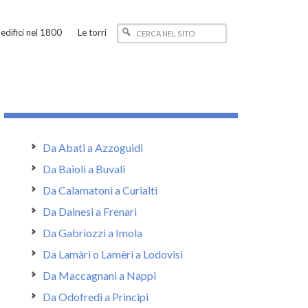
edifici nel 1800
Le torri
Da Abati a Azzoguidi
Da Baioli a Buvali
Da Calamatoni a Curialti
Da Dainesi a Frenari
Da Gabriozzi a Imola
Da Lamàri o Lamèri a Lodovisi
Da Maccagnani a Nappi
Da Odofredi a Principi