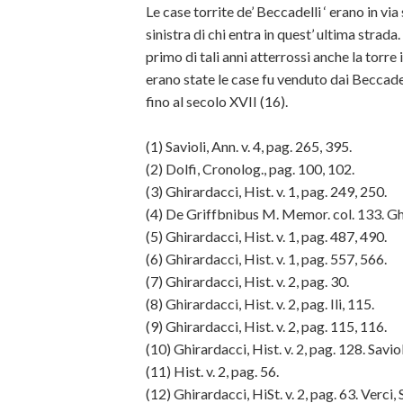
Le case torrite de’ Beccadelli ‘ erano in v
sinistra di chi entra in quest’ ultima strad
primo di tali anni atterrossi anche la torre
erano state le case fu venduto dai Beccade
fino al secolo XVII (16).
(1)
Savioli, Ann. v. 4, pag. 265, 395.
(2)
Dolfi, Cronolog., pag. 100, 102.
(3)
Ghirardacci, Hist. v. 1, pag. 249, 250.
(4)
De Griffbnibus M. Memor. col. 133. Ghir
(5)
Ghirardacci, Hist. v. 1, pag. 487, 490.
(6)
Ghirardacci, Hist. v. 1, pag. 557, 566.
(7)
Ghirardacci, Hist. v. 2, pag. 30.
(8)
Ghirardacci, Hist. v. 2, pag. Ili, 115.
(9)
Ghirardacci, Hist. v. 2, pag. 115, 116.
(10)
Ghirardacci, Hist. v. 2, pag. 128. Savioli
(11)
Hist. v. 2, pag. 56.
(12)
Ghirardacci, HiSt. v. 2, pag. 63. Verci, 