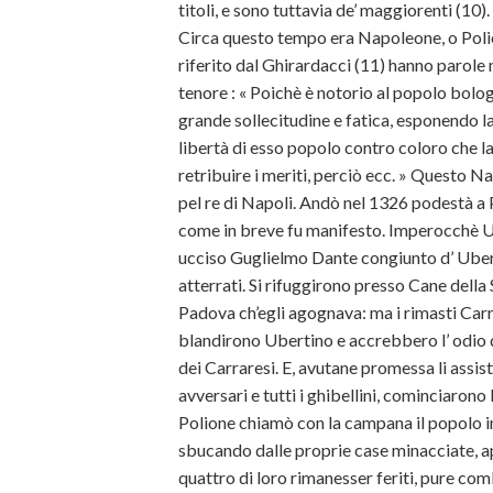
titoli, e sono tuttavia de’ maggiorenti (10)
Circa questo tempo era Napoleone, o Polion
riferito dal Ghirardacci (11) hanno parole 
tenore : « Poichè è notorio al popolo bo
grande sollecitudine e fatica, esponendo la 
libertà di esso popolo contro coloro che l
retribuire i meriti, perciò ecc. » Questo N
pel re di Napoli. Andò nel 1326 podestà a 
come in breve fu manifesto. Imperocchè U
ucciso Guglielmo Dante congiunto d’ Ubert
atterrati. Si rifuggirono presso Cane della S
Padova ch’egli agognava: ma i rimasti Carra
blandirono Ubertino e accrebbero l’ odio 
dei Carraresi. E, avutane promessa li assis
avversari e tutti i ghibellini, cominciarono
Polione chiamò con la campana il popolo i
sbucando dalle proprie case minacciate, a
quattro di loro rimanesser feriti, pure c