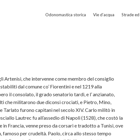
Odonomastica storica
Vie d’acqua
Strade ed 
gli Artenisi, che intervenne come membro del consiglio
stabiliti dal comune co’ Fiorentini e nel 1219 alla
ro il consolato, il grado senatorio tardi, e l’ anzianato,
lti che militarono due diconsi crociati, e Pietro, Mino,
Tarlato furono capitani nel secolo XIV. Carlo militò in
sciallo Lautrec fu all’assedio di Napoli (1528), che costò la
e in Francia, venne preso da corsari e tradotto a Tunisi, ove
n, famoso per crudeltà. Paolo, circa allo stesso tempo