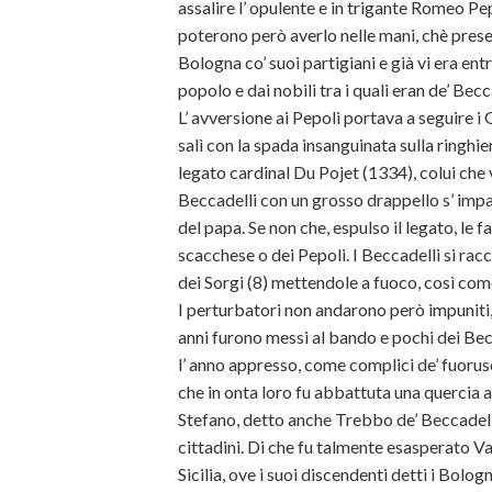
assalire l’ opulente e in trigante Romeo Pe
poterono però averlo nelle mani, chè prese 
Bologna co’ suoi partigiani e già vi era e
popolo e dai nobili tra i quali eran de’ Becca
L’ avversione ai Pepoli portava a seguire i
salì con la spada insanguinata sulla ringhie
legato cardinal Du Pojet (1334), colui che
Beccadelli con un grosso drappello s’ impad
del papa. Se non che, espulso il legato, le f
scacchese o dei Pepoli. I Beccadelli si racc
dei Sorgi (8) mettendole a fuoco, così come
I perturbatori non andarono però impuniti, 
anni furono messi
al bando e pochi dei Bec
l’ anno appresso, come complici de’ fuorusci
che in onta loro fu abbattuta una quercia a
Stefano, detto anche Trebbo de’ Beccadelli,
cittadini. Di che fu talmente esasperato Va
Sicilia, ove i suoi discendenti detti i Bolo