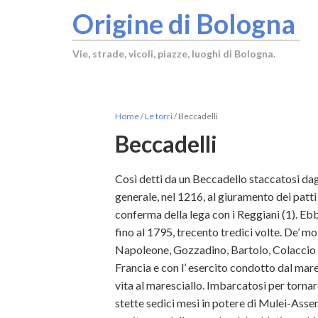
Origine di Bologna
Vie, strade, vicoli, piazze, luoghi di Bologna.
Home
/
Le torri
/
Beccadelli
Beccadelli
Così detti da un Beccadello staccatosi da
generale, nel 1216, al giuramento dei patti 
conferma della lega con i Reggiani (1). Ebbe
fino al 1795, trecento tredici volte. De’ mo
Napoleone, Gozzadino, Bartolo, Colaccio e 
Francia e con l’ esercito condotto dal mare
vita al maresciallo. Imbarcatosi per tornar
stette sedici mesi in potere di Mulei-Asse