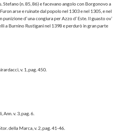
ia s. Stefano (n. 85, 86) e facevano angolo con Borgonovo a
a. Furon arse e ruinate dal popolo nel 1303 e nel 1305, e nel
 in punizione d’ una congiura per Azzo d’ Este. Il guasto ov’
lli a Burnino Rustigani nel 1398 e perdurò in gran parte
ardacci, v. 1, pag. 450.
, Ann. v. 3, pag. 6.
Stor. della Marca, v. 2, pag. 41-46.