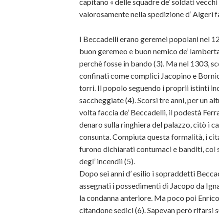
capitano « delle squadre de’ soldati vecchi
valorosamente nella spedizione d’ Algeri fa
I Beccadelli erano geremei popolani nel 1
buon geremeo e buon nemico de’ lambertazz
perchè fosse in bando (3). Ma nel 1303, sc
confinati come complici Jacopino e Bornio s
torri. Il popolo seguendo i proprii istinti i
saccheggiate (4). Scorsi tre anni, per un alt
volta faccia de’ Beccadelli, il podestà Fer
denaro sulla ringhiera del palazzo, citò i 
consunta. Compiuta questa formalità, i cita
furono
dichiarati contumaci e banditi, co
degl’ incendii (5).
Dopo sei anni d’ esilio i sopraddetti Becca
assegnati i possedimenti di Jacopo da Ignan
la condanna anteriore. Ma poco poi Enrico i
citandone sedici (6). Sapevan però rifarsi s