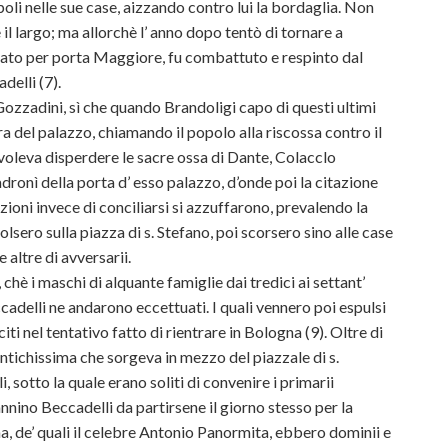
poli nelle sue case, aizzando contro lui la bordaglia. Non
il largo; ma allorchè l’ anno dopo tentò di tornare a
ntrato per porta Maggiore, fu combattuto e respinto dal
delli (7).
 Gozzadini, sì che quando Brandoligi capo di questi ultimi
ra del palazzo, chiamando il popolo alla riscossa contro il
 voleva disperdere le sacre ossa di Dante, Colacclo
ronì della porta d’ esso palazzo, d’onde poi la citazione
azioni invece di conciliarsi si azzuffarono, prevalendo la
olsero sulla piazza di s. Stefano, poi scorsero sino alle case
 altre di avversarii.
chè i maschi di alquante famiglie dai tredici ai settant’
cadelli ne andarono eccettuati. I quali vennero poi espulsi
ti nel tentativo fatto di rientrare in Bologna (9). Oltre di
ntichissima che sorgeva in mezzo del piazzale di s.
 sotto la quale erano soliti di convenire i primarii
nnino Beccadelli da partirsene il giorno stesso per la
gna, de’ quali il celebre Antonio Panormita, ebbero dominii e