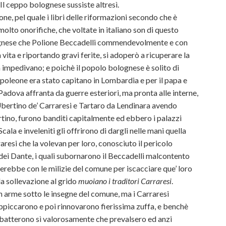
. Il ceppo bolognese sussiste altresì.
e, pel quale i libri delle riformazioni secondo che è
molto onorifiche, che voltate in italiano son di questo
lognese che Polione Beccadelli commendevolmente e con
vita e riportando gravi ferite, si adoperò a ricuperare la
a impedivano; e poichè il popolo bolognese è solito di
apoleone era stato capitano in Lombardia e per il papa e
Padova affranta da guerre esteriori, ma pronta alle interne,
bertino de’ Carraresi e Tartaro da Lendinara avendo
ino, furono banditi capitalmente ed ebbero i palazzi
cala e inveleniti gli offrirono di dargli nelle mani quella
resi che la volevan per loro, conosciuto il pe
ricolo
dei Dante, i quali subornarono il Beccadelli malcontento
terebbe con le milizie del comune per iscacciare que’ loro
 la sollevazione al grido
muoiano i traditori Carraresi
.
n arme sotto le insegne del comune, ma i Carraresi
ppiccarono e poi rinnovarono fierissima zuffa, e benchè
ombatterono sì valorosamente che prevalsero ed anzi