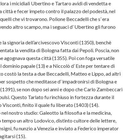
ora i micidiali Ubertino e Tartaro avidi di vendetta e
città e fecer impeto contro il palazzo del podestà, nel
quelli che vi trovarono. Polione Beccadelli che s’ era
 avendo altro scampo, ma i seguaci d’ Ubertino gli furono
e la signoria dell’arcivescovo Visconti (1350), benchè
ntata la vendita di Bologna fatta dai Pepoli. Poscia, non
che agognava questa città (1355). Poi con foga versatile
l dominio papale (13) e a Niccolò d’ Este per tentare di
to costò la testa a due Beccadelli, Matteo e Lippo, ad altri
 per sospetto che meditasse d’ impadronirsi di Bologna e
o (1391), se non dopo sei anni e dopo che Carlo Zambeccari
pulsi. Questo Tarlato fu rinchiuso in fortezza durante il
sconti, finito il quale fu liberato (1403) (14).
el nostro studio: Galeotto la filosofia e la medicina,
tempo un altro Lodovico, distinto cultore delle lettere,
insigni, fu nunzio a Venezia e inviato a Federico imperator
gitarsi (15).