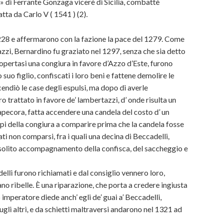
 » di Ferrante Gonzaga vicerè di Sicilia, combattè
tta da Carlo V ( 1541 ) (2).
228 e affermarono con la fazione la pace del 1279. Come
i, Bernardino fu graziato nel 1297, senza che sia detto
opertasi una congiura in favore d’Azzo d’Este, furono
uo figlio, confiscati i loro beni e fattene demolire le
ncendiò le case degli espulsi, ma dopo di averle
ro trattato in favore de’ lambertazzi, d’ onde risulta un
rapecora, fatta accendere una candela del costo d’ un
capi della congiura a comparire prima che la candela fosse
ti non comparsi, fra i quali una decina di Beccadelli,
l solito accompagnamento della confisca, del saccheggio e
delli furono richiamati e dal consiglio vennero loro,
o ribelle. È una riparazione, che porta a credere ingiusta
mperatore diede anch’ egli de’ guai a’ Beccadelli,
ugli altri, e da schietti maltraversi andarono nel 1321 ad