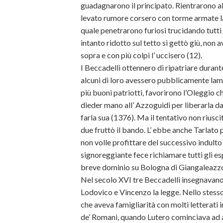
guadagnarono il principato. Rientrarono all
levato rumore corsero con torme armate la 
quale penetrarono furiosi trucidando tutti 
intanto ridotto sul tetto si gettò giù, non
sopra e con più colpi l’ uccisero (12).
I Beccadelli ottennero di ripatriare durant
alcuni di loro avessero pubblicamente lame
più buoni patriotti, favorirono l’Oleggio 
dieder mano all’ Azzoguidi per liberarla da
farla sua (1376). Ma il tentativo non riusci
due fruttò il bando. L’ ebbe anche Tarlato
non volle profittare del successivo indult
signoreggiante
fece richiamare tutti gli es
breve dominio su Bologna di Giangaleazzo Vi
Nel secolo XVI tre Beccadelli insegnavano n
Lodovico e Vincenzo la legge. Nello stesso 
che aveva famigliarità con molti letterati 
de’ Romani, quando Lutero cominciava ad a