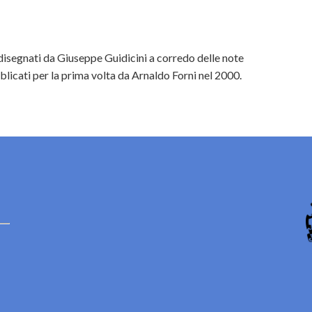
disegnati da Giuseppe Guidicini a corredo delle note
licati per la prima volta da Arnaldo Forni nel 2000.