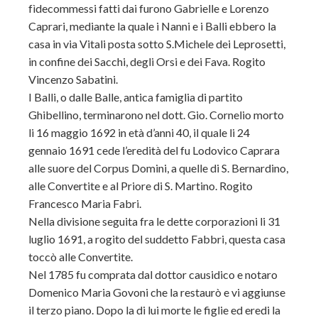
fìdecommessi fatti dai furono Gabrielle e Lorenzo
Caprari, mediante la quale i Nanni e i Balli ebbero la
casa in via Vitali posta sotto S.Michele dei Leprosetti,
in confine dei Sacchi, degli Orsi e dei Fava. Rogito
Vincenzo Sabatini.
I Balli, o dalle Balle, antica famiglia di partito
Ghibellino, terminarono nel dott. Gio. Cornelio morto
li 16 maggio 1692 in età d’anni 40, il quale li 24
gennaio 1691 cede l’eredità del fu Lodovico Caprara
alle suore del Corpus Domini, a quelle di S. Bernardino,
alle Convertite e al Priore di S. Martino. Rogito
Francesco Maria Fabri.
Nella divisione seguita fra le dette corporazioni li 31
luglio 1691, a rogito del suddetto Fabbri, questa casa
toccò alle Convertite.
Nel 1785 fu comprata dal dottor causidico e notaro
Domenico Maria Govoni che la restaurò e vi aggiunse
il terzo piano. Dopo la di lui morte le figlie ed eredi la