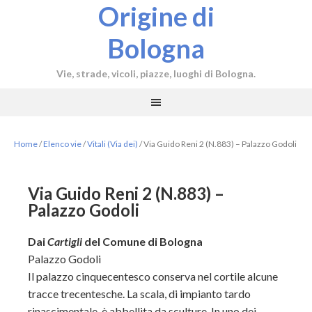
Origine di
Bologna
Vie, strade, vicoli, piazze, luoghi di Bologna.
Home
/
Elenco vie
/
Vitali (Via dei)
/
Via Guido Reni 2 (N.883) – Palazzo Godoli
Via Guido Reni 2 (N.883) –
Palazzo Godoli
Dai
Cartigli
del Comune di Bologna
Palazzo Godoli
Il palazzo cinquecentesco conserva nel cortile alcune
tracce trecentesche. La scala, di impianto tardo
rinascimentale, è abbellita da sculture. In uno dei